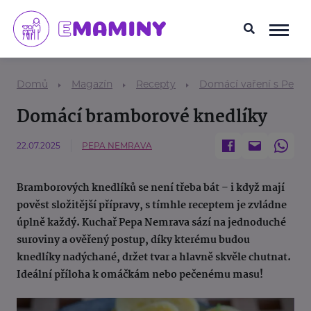
Domů
Magazín
Recepty
Domácí vaření s Pepo
Domácí bramborové knedlíky
22.07.2025
PEPA NEMRAVA
Bramborových knedlíků se není třeba bát – i když mají
pověst složitější přípravy, s tímhle receptem je zvládne
úplně každý. Kuchař Pepa Nemrava sází na jednoduché
suroviny a ověřený postup, díky kterému budou
knedlíky nadýchané, držet tvar a hlavně skvěle chutnat.
Ideální příloha k omáčkám nebo pečenému masu!