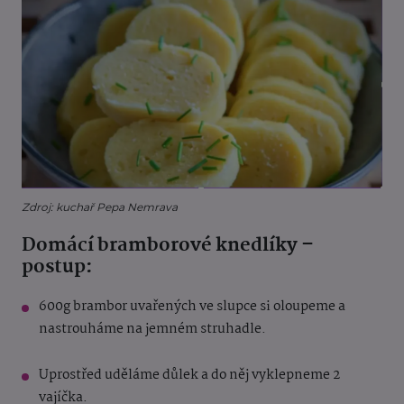
Zdroj: kuchař Pepa Nemrava
Domácí bramborové knedlíky –
postup:
600g brambor uvařených ve slupce si oloupeme a
nastrouháme na jemném struhadle.
Uprostřed uděláme důlek a do něj vyklepneme 2
vajíčka.