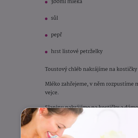
300ml mléka
sůl
pepř
hrst listové petrželky
Toustový chléb nakrájíme na kostičky
Mléko zahřejeme, v něm rozpustíme 
vejce.
Slaninu nakrájíme na kostičky a dáme
pokrájely nadrobno.
Mléčnou směs nalijeme na rohlíky, př