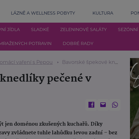
LÁZNĚ A WELLNESS POBYTY
KULTURA
POM
NÍ JÍDLA
SLADKÉ
ZELENINOVÉ SALÁTY
SEZÓNNÍ
MRAŽENÝCH POTRAVIN
DOBRÉ RADY
omácí vaření s Pepou
Bavorské špekové knedlíky pečené v troubě
knedlíky pečené v
ýt jen doménou zkušených kuchařů. Díky
vy zvládnete tuhle lahůdku levou zadní – bez