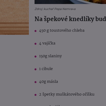
Zdroj: kuchař Pepa Nemrava
Na špekové knedlíky bud
450 g toustového chleba
4 vajíčka
150g slaniny
1 cibule
40g másla
2 špetky muškátového oříšku