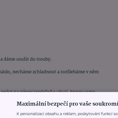
 a dáme usušit do trouby.
máslo, necháme zchladnout a rozšleháme v něm
 opéct na pánev společně s
cibulí
, kterou jsme
Maximální bezpečí pro vaše soukromí
idáme nasekanou petrželku, slaninu s cibulkou,
K personalizaci obsahu a reklam, poskytování funkcí so