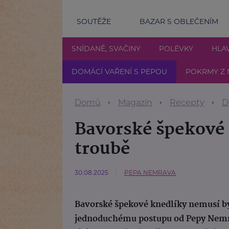
SOUTĚŽE
BAZAR S OBLEČENÍM
SNÍDANĚ, SVAČINY
POLÉVKY
HLAV
DOMÁCÍ VAŘENÍ S PEPOU
POKRMY Z 
Domů
Magazín
Recepty
D
Bavorské špekové 
troubě
30.08.2025
PEPA NEMRAVA
Bavorské špekové knedlíky nemusí b
jednoduchému postupu od Pepy Nemra