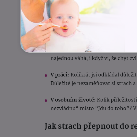
Strach: Největší sabotér
Strach není nepřítel – je to prastarý
začne ovládat.
Jak se projevuje?
Ve sportu
: Adam Ondra mluví o tom
najednou váhá, i když ví, že chyt zv
V práci
: Kolikrát jsi odkládal důleži
Důležité je nezaměňovat si strach s 
V osobním životě
: Kolik příležitos
nezvládnu“ místo “Jdu do toho”? V
Jak strach přepnout do 