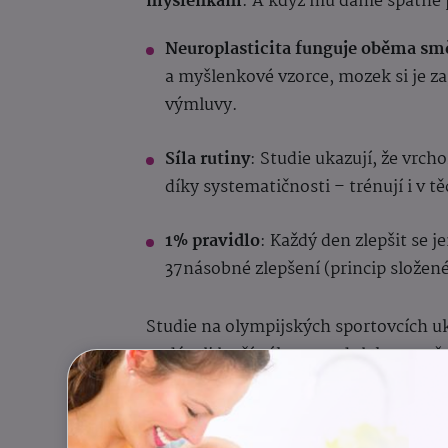
myšlenkám
. A když mu dáme špatné 
Neuroplasticita
funguje oběma sm
a myšlenkové vzorce, mozek si je za
výmluvy.
Síla rutiny
: Studie ukazují, že vrch
díky systematičnosti – trénují i v 
1% pravidlo
: Každý den zlepšit se 
37násobné zlepšení (princip složen
Studie na olympijských sportovcích uka
podávali lepší výkony pod tlakem než t
zase věnovali veškeré úsilí vytrvalost
nedosáhli nikdy maxima.
Musíme vžd
vytrvalostí a disciplínou.