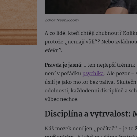
Zdroj: freepik.com
A co lidé, kteří chtějí zhubnout? Kolik
protože „nemají vůli“? Nebo zvládnou
efekt”
.
Pravda je jasná
: I ten nejlepší trénin
není v pořádku
psychika
. Ale pozor –
úsilí je jako motor bez paliva. Skutečn
odolnosti, každodenní disciplíně a sc
vůbec nechce.
Disciplína a vytrvalost:
Náš mozek není jen „počítač“ – je to