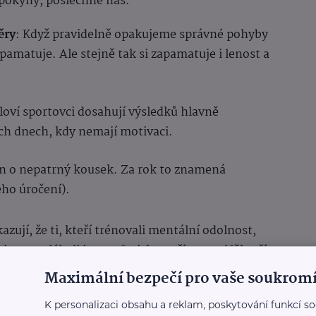
pokyny, poslechne nás.
ěry
: Když pravidelně opakujeme správné pohyby
pamatuje. Ale stejně tak si zapamatuje i lenost a
oloví sportovci dosahují výsledků hlavně
těch dnech, kdy nemají motivaci.
jen o nepatrný kousek. Za rok to znamená
ého úročení).
zují, že ti, kteří trénovali mentální odolnost,
i, co spoléhali jen na fyzickou přípravu. Někteří
i, které přineslo dlouhodobé výsledky, ale
Maximální bezpečí pro vaše soukromí
y hledat rovnováhu mezi mentální odolností,
K personalizaci obsahu a reklam, poskytování funkcí so