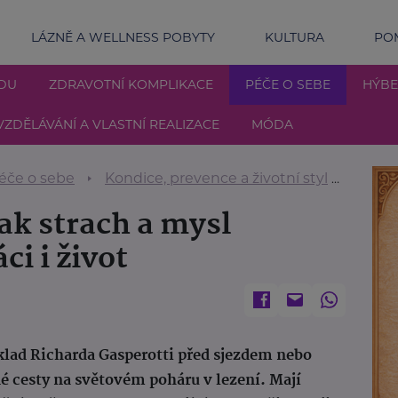
LÁZNĚ A WELLNESS POBYTY
KULTURA
POM
DU
ZDRAVOTNÍ KOMPLIKACE
PÉČE O SEBE
HÝBE
VZDĚLÁVÁNÍ A VLASTNÍ REALIZACE
MÓDA
éče o sebe
Kondice, prevence a životní styl
Hlava 
ak strach a mysl
ci i život
íklad Richarda Gasperotti před sjezdem nebo
é cesty na světovém poháru v lezení. Mají