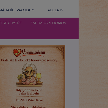
ÁHAJÍCÍ PROJEKTY
RECEPTY
J SE CHYTŘE
ZAHRADA A DOMOV
rozhoduje: Jak strach a mysl ovlivňují sport, práci i život