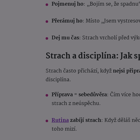
Pojmenuj ho
: „Bojím se, že spadnu“
Přerámuj ho
: Místo „Jsem vystreso
Dej mu čas
: Strach vrcholí před vý
Strach a disciplína: Jak s
Strach často přichází, když
nejsi přip
disciplína.
Příprava
= sebedůvěra
: Čím více ho
strach z neúspěchu.
Rutina
zabíjí strach
: Když děláš něc
toho mizí.