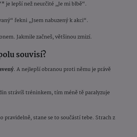
* je lepší než neurčité „Je mi blbě“.
vaný“ řekni „Jsem nabuzený k akci“.
konem. Jakmile začneš, většinou zmizí.
polu souvisí?
ravený
. A nejlepší obranou proti němu je právě
din strávíš tréninkem, tím méně tě paralyzuje
o pravidelně, stane se to součástí tebe. Strach z