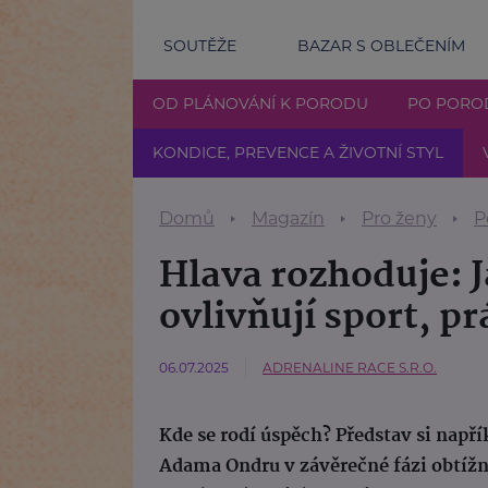
SOUTĚŽE
BAZAR S OBLEČENÍM
OD PLÁNOVÁNÍ K PORODU
PO PORO
KONDICE, PREVENCE A ŽIVOTNÍ STYL
Domů
Magazín
Pro ženy
P
Hlava rozhoduje: J
ovlivňují sport, prá
06.07.2025
ADRENALINE RACE S.R.O.
Kde se rodí úspěch? Představ si např
Adama Ondru v závěrečné fázi obtížn