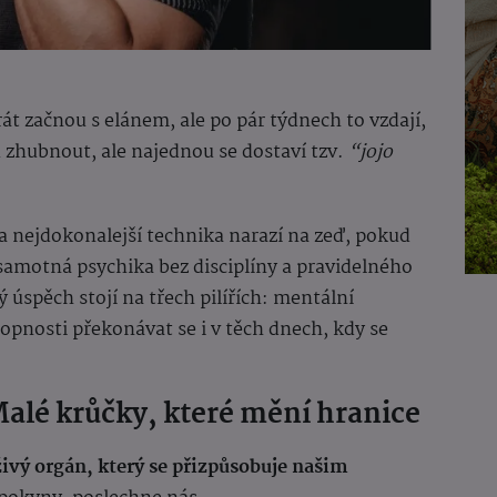
rát začnou s elánem, ale po pár týdnech to vzdají,
 zhubnout, ale najednou se dostaví tzv.
“jojo
k a nejdokonalejší technika narazí na zeď, pokud
 samotná psychika bez disciplíny a pravidelného
ý úspěch stojí na třech pilířích: mentální
hopnosti překonávat se i v těch dnech, kdy se
 Malé krůčky, které mění hranice
živý orgán, který se přizpůsobuje našim