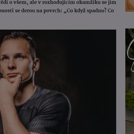
vědí o všem, ale v rozhodujícím okamžiku se jim
bnosti se derou na povrch: „Co když spadnu? Co