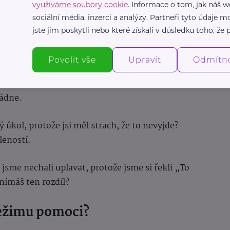
využíváme soubory cookie
. Informace o tom, jak náš w
sociální média, inzerci a analýzy. Partneři tyto údaje
jste jim poskytli nebo které získali v důsledku toho, že p
 mechanismus přežití. Problém nastává, když nás
Povolit vše
Upravit
Odmítn
, jak mu někdy strach „zamrazí pohyb“ –
ládne.
tý úkol, protože jsi měl strach, že to nevyjde?
leností.
tí jsme nechali uplavat, protože jsme si řekli „To
nímáš ten rozdíl?
režimu pomoci?