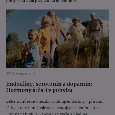
prospěšná a jak ji využít na maximum?
Zdroj: freepik.com
Endorfiny, serotonin a dopamin:
Hormony štěstí v pohybu
Během chůze se v mozku uvolňují endorfiny – přírodní
látky, které tlumí bolest a navozují pocit euforie (tzv.
„runner’s high“). Zároveň se zvyšuje hladina