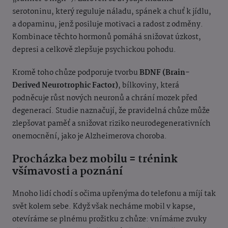
serotoninu, který reguluje náladu, spánek a chuť k jídlu,
a dopaminu, jenž posiluje motivaci a radost z odměny.
Kombinace těchto hormonů pomáhá snižovat úzkost,
depresi a celkově zlepšuje psychickou pohodu.
Kromě toho chůze podporuje tvorbu
BDNF (Brain-
Derived Neurotrophic Factor)
, bílkoviny, která
podněcuje růst nových neuronů a chrání mozek před
degenerací. Studie naznačují, že pravidelná chůze může
zlepšovat paměť a snižovat riziko neurodegenerativních
onemocnění, jako je Alzheimerova choroba.
Procházka bez mobilu = trénink
všímavosti a poznání
Mnoho lidí chodí s očima upřenýma do telefonu a míjí tak
svět kolem sebe. Když však necháme mobil v kapse,
otevíráme se plnému prožitku z chůze: vnímáme zvuky