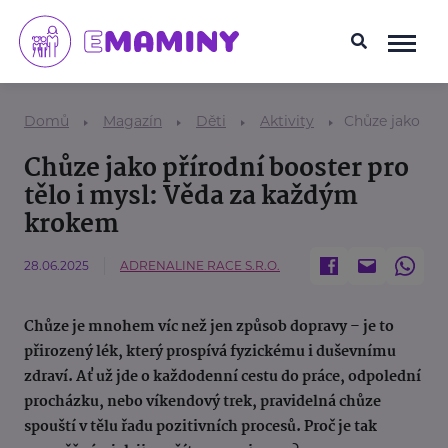
Domů
Magazín
Děti
Aktivity
Chůze jako pří
Chůze jako přírodní booster pro
tělo i mysl: Věda za každým
krokem
28.06.2025
ADRENALINE RACE S.R.O.
Chůze je mnohem víc než jen způsob dopravy – je to
přirozený lék, který prospívá fyzickému i duševnímu
zdraví. Ať už jde o každodenní cestu do práce, odpolední
procházku, nebo víkendový trek, pravidelná chůze
spouští v tělu řadu pozitivních procesů. Proč je tak