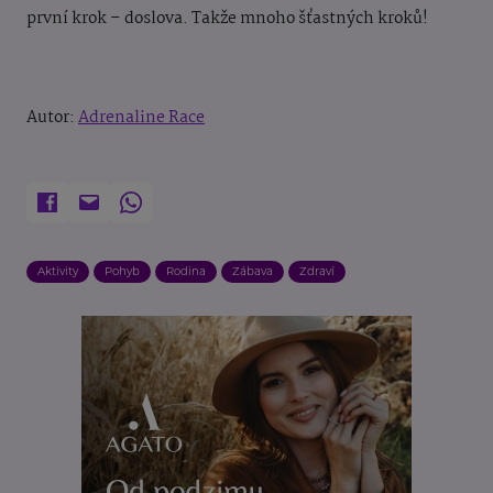
první krok – doslova. Takže mnoho šťastných kroků!
Autor:
Adrenaline Race
Aktivity
Pohyb
Rodina
Zábava
Zdraví