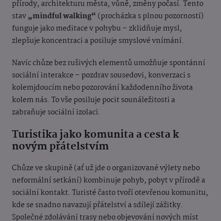
přírody, architekturu města, vůně, změny počasí. Tento
stav
„mindful walking“
(procházka s plnou pozorností)
funguje jako meditace v pohybu – zklidňuje mysl,
zlepšuje koncentraci a posiluje smyslové vnímání.
Navíc chůze bez rušivých elementů umožňuje spontánní
sociální interakce – pozdrav sousedovi, konverzaci s
kolemjdoucím nebo pozorování každodenního života
kolem nás. To vše posiluje pocit sounáležitosti a
zabraňuje sociální izolaci.
Turistika jako komunita a cesta k
novým přátelstvím
Chůze ve skupině (ať už jde o organizované výlety nebo
neformální setkání) kombinuje pohyb, pobyt v přírodě a
sociální kontakt. Turisté často tvoří otevřenou komunitu,
kde se snadno navazují přátelství a sdílejí zážitky.
Společné zdolávání trasy nebo objevování nových míst