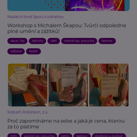
Nadační fond Spolu s odvahou
Workshop s Michalem Škapou: Tvůrčí odpoledne
plné umění a zážitků!
Akce, Tip
Aktivity
Děti
Handicap, porucha
Nemoc
Zábava
Rodič
Srdcem Robinson, z.ú.
Proč zapomínáme na sebe a jaká je cena, kterou
za to platíme
Děti
Handicap, porucha
Péče
Nemoc
Podpora a pomoc