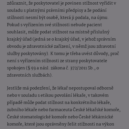
zdůraznit, že poskytovatel je povinen stížnost vyřídit v
souladu s platnými právními předpisy a že podání
stížnosti nesmí být osobě, která ji podala, na újmu.
Pokud s vyřízením své stížnosti nebude pacient
souhlasit, může podat stížnost na místně příslušný
krajský úřad (jedná se o krajský úřad, v jehož správním
obvodu je zdravotnické zařízení, v němž jsou zdravotní
služby poskytovány). K tomu je třeba uvést důvody, proč
není s vyřízením stížnosti ze strany poskytovatele
spokojen (§ 93 a násl. zákona č. 372/2011 Sb., o
zdravotních službách).
Jestliže má podezření, že lékař nepostupoval odborně
nebo v souladu s etikou povolání lékaře, v takovém
případě může podat stížnost na konkrétního lékaře,
zubního lékaře nebo farmaceuta České lékařské komoře,
České stomatologické komoře nebo České lékárnické
komoře, které jsou oprávněny řešit stížnosti na výkon