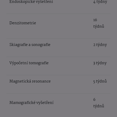
Endoskopické vyšetření
4 týdny
16
Denzitometrie
týdnů
Skiagrafie a sonografie
2 týdny
Výpočetní tomografie
3 týdny
Magnetická resonance
5 týdnů
6
Mamografické vyšetření
týdnů