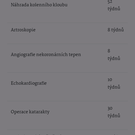
52
Náhrada kolenního kloubu
týdnů
Artroskopie
8 týdnů
8
Angiografie nekoronárních tepen
týdnů
10
Echokardiografie
týdnů
30
Operace katarakty
týdnů