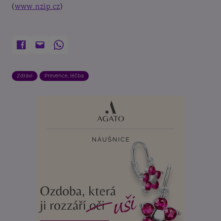
(
www.nzip.cz
)
Zdraví
Prevence, léčba