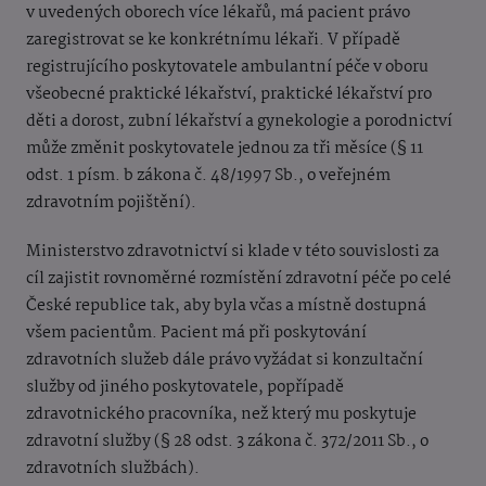
v uvedených oborech více lékařů, má pacient právo
zaregistrovat se ke konkrétnímu lékaři. V případě
registrujícího poskytovatele ambulantní péče v oboru
všeobecné praktické lékařství, praktické lékařství pro
děti a dorost, zubní lékařství a gynekologie a porodnictví
může změnit poskytovatele jednou za tři měsíce (§ 11
odst. 1 písm. b zákona č. 48/1997 Sb., o veřejném
zdravotním pojištění).
Ministerstvo zdravotnictví si klade v této souvislosti za
cíl zajistit rovnoměrné rozmístění zdravotní péče po celé
České republice tak, aby byla včas a místně dostupná
všem pacientům. Pacient má při poskytování
zdravotních služeb dále právo vyžádat si konzultační
služby od jiného poskytovatele, popřípadě
zdravotnického pracovníka, než který mu poskytuje
zdravotní služby (§ 28 odst. 3 zákona č. 372/2011 Sb., o
zdravotních službách).