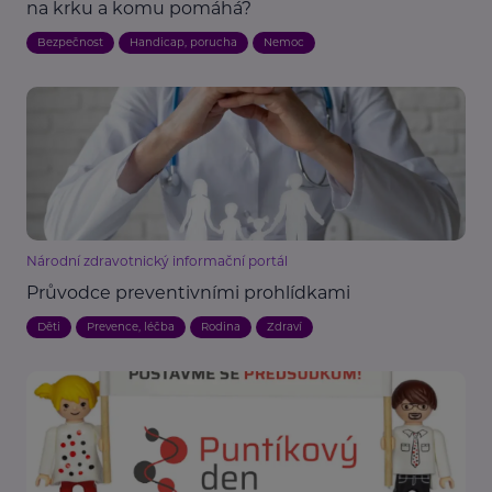
na krku a komu pomáhá?
Bezpečnost
Handicap, porucha
Nemoc
Národní zdravotnický informační portál
Průvodce preventivními prohlídkami
Děti
Prevence, léčba
Rodina
Zdraví