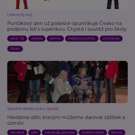
Liberecký kraj
Puntíkový den už pošesté opuntíkuje Česko na
podporu lidí s lupénkou. Chystá i soutěž pro školy
Akce, Tip
Aktivity
Nemoc
Podpora a pomoc
Zajímavost
Zdraví
Splněné dětské přání, spolek
Hledáme děti, kterým můžeme darovat zážitek a
úsměv
Aktuálně
Děti
Handicap, porucha
Duševní zdraví
Nemoc