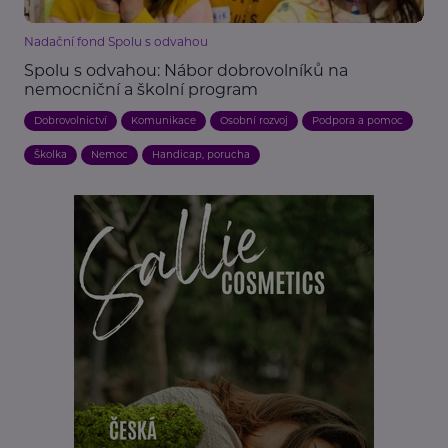
Nadační fond Spolu s odvahou
Spolu s odvahou: Nábor dobrovolníků na
nemocniční a školní program
Dobrovolnictví
Komunikace
Osobní rozvoj
Podpora a pomoc
Školka
Nemoc
Handicap, porucha