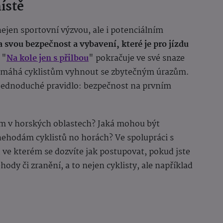
ístě
nejen sportovní výzvou, ale i potenciálním
a svou bezpečnost a vybavení, které je pro jízdu
 "
Na kole jen s přilbou
" pokračuje ve své snaze
pomáhá cyklistům vyhnout se zbytečným úrazům.
o jednoduché pravidlo: bezpečnost na prvním
tům v horských oblastech? Jaká mohou být
nehodám cyklistů no horách? Ve spolupráci s
, ve kterém se dozvíte jak postupovat, pokud jste
y či zranění, a to nejen cyklisty, ale například