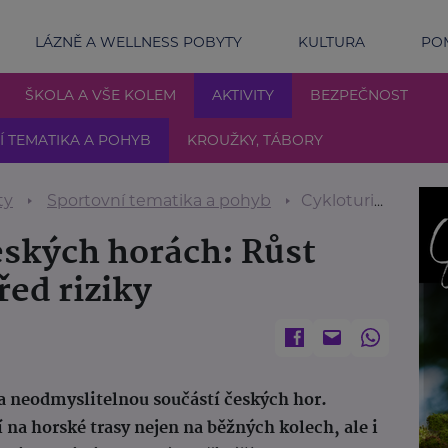
LÁZNĚ A WELLNESS POBYTY
KULTURA
POM
ŠKOLA A VŠE KOLEM
AKTIVITY
BEZPEČNOST
 TEMATIKA A POHYB
KROUŽKY, TÁBORY
ty
Sportovní tematika a pohyb
Cykloturistika v českých horách: Růst úrazů a varování před riziky
eských horách: Růst
řed riziky
ala neodmyslitelnou součástí českých hor.
í na horské trasy nejen na běžných kolech, ale i