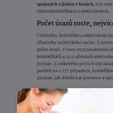
spojených s jízdou v horách
, a to nej
elektrokoloběžkách a elektrokolech.
Počet úrazů roste, nejvíc
Cyklistika, koloběžky a elektrokola j
účastníky turistického ruchu. S rosto
počet úrazů. V roce 2023 zasahovala Ho
koloběžkářů a 23 u uživatelů elektrok
zvyšuje. Z celkového počtu 8 030 zásah
podíleli na 1 277 případech, koloběžká
ukazuje, jak důležitá je prevence a sp
„Jízda na kole v náročném terénu se l
fyzických nároků, ale i rizik spojený
připraven na prudké změny počasí, ú
překážky,“
upozorňuje Jan Polák, ředi