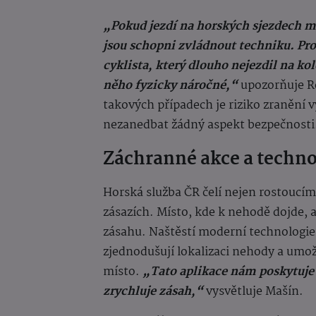
„Pokud jezdí na horských sjezdech ml
jsou schopni zvládnout techniku. Pro
cyklista, který dlouho nejezdil na ko
něho fyzicky náročné,“
upozorňuje Re
takových případech je riziko zranění vy
nezanedbat žádný aspekt bezpečnosti
Záchranné akce a techno
Horská služba ČR čelí nejen rostoucí
zásazích. Místo, kde k nehodě dojde, a
zásahu. Naštěstí moderní technologie,
zjednodušují lokalizaci nehody a umož
místo.
„Tato aplikace nám poskytuje
zrychluje zásah,“
vysvětluje Mašín.