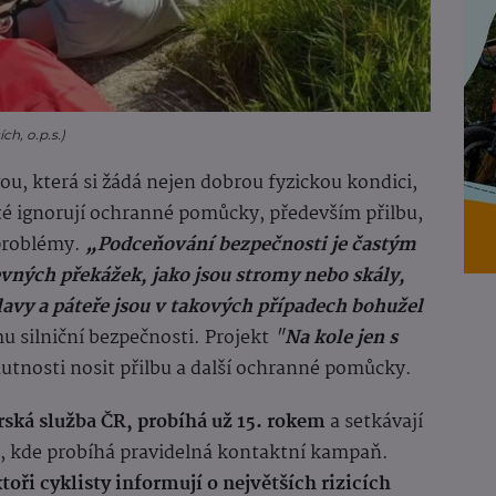
ch, o.p.s.)
ou, která si žádá nejen dobrou fyzickou kondici,
té ignorují ochranné pomůcky, především přilbu,
 problémy.
„Podceňování bezpečnosti je častým
vných překážek, jako jsou stromy nebo skály,
avy a páteře jsou v takových případech bohužel
 silniční bezpečnosti. Projekt
"
Na kole jen s
nutnosti nosit přilbu a další ochranné pomůcky.
rská služba ČR, probíhá už 15. rokem
a setkávají
ch, kde probíhá pravidelná kontaktní kampaň.
toři cyklisty informují o největších rizicích