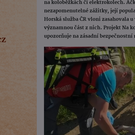
na koloběžkách či elektrokolech. Ačk
nezapomenutelné zážitky, její popul
Horská služba ČR vloni zasahovala u v
významnou část z nich. Projekt Na kol
upozorňuje na zásadní bezpečnostní ri