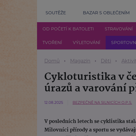
SOUTĚŽE
BAZAR S OBLEČENÍM
OD POČETÍ K BATOLETI
STRAVOVÁNÍ
TVOŘENÍ
VÝLETOVÁNÍ
SPORTOVNÍ
Domů
Magazín
Děti
Aktivi
Cykloturistika v č
úrazů a varování p
12.08.2025
BEZPEČNĚ NA SILNICÍCH O.P.S.
V posledních letech se cyklistika st
Milovníci přírody a sportu se vydávaj