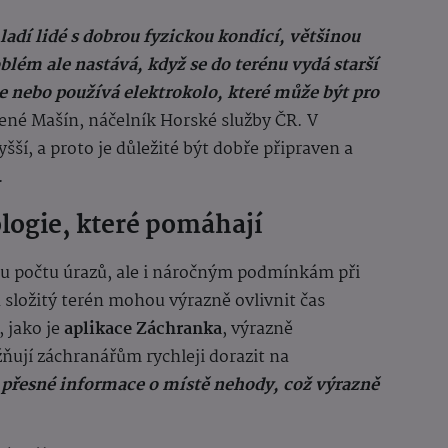
adí lidé s dobrou fyzickou kondicí, většinou
blém ale nastává, když se do terénu vydá starší
le nebo používá elektrokolo, které může být pro
né Mašín, náčelník Horské služby ČR. V
šší, a proto je důležité být dobře připraven a
.
logie, které pomáhají
mu počtu úrazů, ale i náročným podmínkám při
 složitý terén mohou výrazně ovlivnit čas
 jako je
aplikace Záchranka
, výrazně
ňují záchranářům rychleji dorazit na
 přesné informace o místě nehody, což výrazně