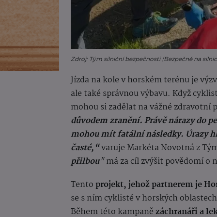
Zdroj: Tým silniční bezpečnosti (Bezpečně na silnicí
Jízda na kole v horském terénu je výzv
ale také správnou výbavu. Když cyklis
mohou si zadělat na vážné zdravotní
důvodem zranění. Právě nárazy do pe
mohou mít fatální následky. Úrazy hl
časté,“
varuje Markéta Novotná z Týmu
přilbou
"
má za cíl zvýšit povědomí o 
Tento
projekt, jehož partnerem je Ho
se s ním cyklisté v horských oblaste
Během této kampaně
záchranáři a lek