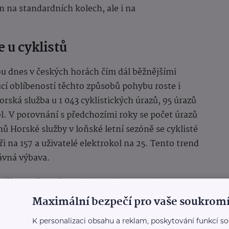
en na standardních kolech, ale i na
e u cyklistů
sou dnes v českých horách čím dál běžnějšími
ucí oblíbeností těchto způsobů pohybu roste i
rská služba u 1 043 cyklistických úrazů, 95 úrazů
ol. V porovnání s předchozími roky se počet úrazů
ů Horské služby v loňské letní sezóně se cyklisté
ři na 157 a uživatelé elektrokol na 25. Tento trend
rávná výbava.
iší od městské cyklistiky nejen z hlediska
ch s počasím a terénem. V horách je nutné být
Maximální bezpečí pro vaše soukromí
navu, a hlavně na nebezpečné
K personalizaci obsahu a reklam, poskytování funkcí so
tel Týmu silniční bezpečnosti.