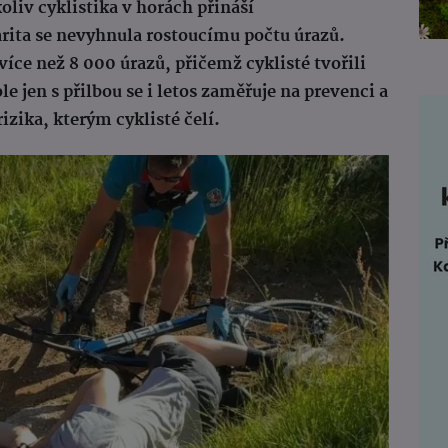
oliv cyklistika v horách přináší
arita se nevyhnula rostoucímu počtu úrazů.
íce než 8 000 úrazů, přičemž cyklisté tvořili
e jen s přilbou se i letos zaměřuje na prevenci a
zika, kterým cyklisté čelí.