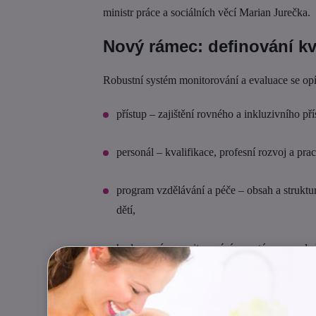
ministr práce a sociálních věcí Marian Jurečka.
Nový rámec: definování kva
Robustní systém monitorování a evaluace se opír
přístup – zajištění rovného a inkluzivního př
personál – kvalifikace, profesní rozvoj a p
program vzdělávání a péče – obsah a struktu
dětí,
hodnocení a monitorování – systémy pro sledo
správa a financování – efektivní řízení a udr