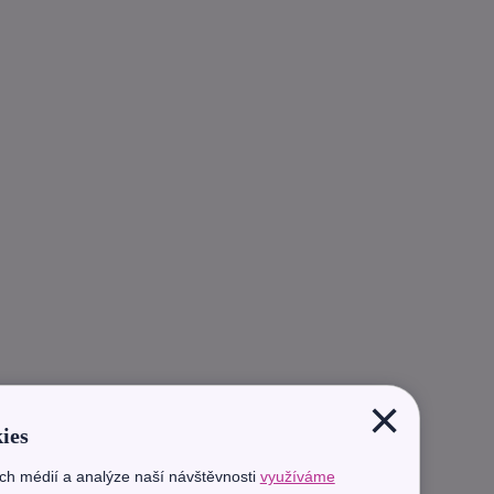
×
ies
ích médií a analýze naší návštěvnosti
využíváme