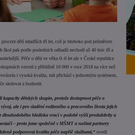
procent dětí mladších tří let, což je hluboko pod průměrem
 škol pak podle posledních odhadů nechodí až 40 tisíc tří a
ranitelnější. Péče o děti ve věku 0–6 let ale v České republice
skupinách vzrostl z přibližně 10 000 v roce 2018 na více než
rovázela i vysoká kvalita, stát přichází s jednotným systémem,
če sledovat a hodnotit.
li kapacity dětských skupin, protože dostupnost péče o
 vývoj, ale i pro sladění rodinného a pracovního života jejich
 z dlouhodobého hlediska vrací v podobě vyšší produktivity a
nestačí – proto jsme společně s MŠMT a našimi partnery
aktivně podporovat kvalitu péče napříč službami,“
uvedl