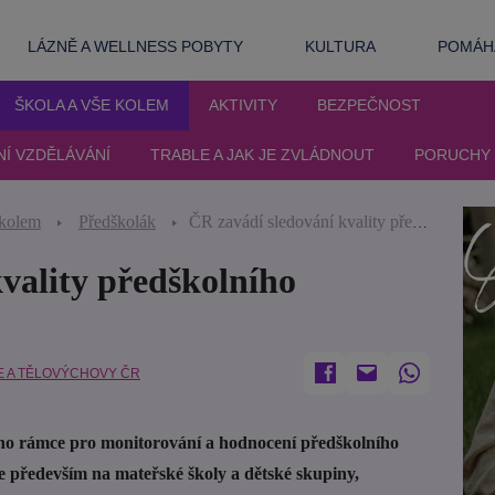
LÁZNĚ A WELLNESS POBYTY
KULTURA
POMÁHA
ŠKOLA A VŠE KOLEM
AKTIVITY
BEZPEČNOST
NÍ VZDĚLÁVÁNÍ
TRABLE A JAK JE ZVLÁDNOUT
PORUCHY 
 kolem
Předškolák
ČR zavádí sledování kvality předškolního vzdělávání
vality předškolního
E A TĚLOVÝCHOVY ČR
ho rámce pro monitorování a hodnocení předškolního
se především na mateřské školy a dětské skupiny,