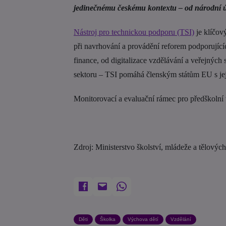
jedinečnému českému kontextu – od národní úr
Nástroj pro technickou podporu (TSI)
je klíčov
při navrhování a provádění reforem podporujícíc
finance, od digitalizace vzdělávání a veřejných
sektoru – TSI pomáhá členským státům EU s je
Monitorovací a evaluační rámec pro předškolní 
Zdroj: Ministerstvo školství, mládeže a tělový
Děti
Školka
Výchova dětí
Vzdělání