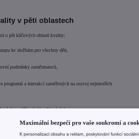
lity v pěti oblastech
á o pět klíčových oblastí kvality:
ístupu ke službám pro všechny děti,
racovní podmínky zaměstnanců,
ra programů a interakcí zaměřených na rozvoj nejmenších
vání a zajišťování kvality služeb,
Maximální bezpečí pro vaše soukromí a cook
žitelné financování služeb.
K personalizaci obsahu a reklam, poskytování funkcí sociáln