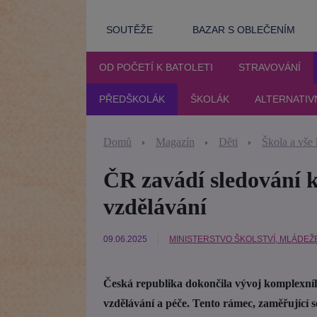
SOUTĚŽE
BAZAR S OBLEČENÍM
OD POČETÍ K BATOLETI
STRAVOVÁNÍ
PŘEDŠKOLÁK
ŠKOLÁK
ALTERNATIV
Domů
Magazín
Děti
Škola a vše
ČR zavádí sledování k
vzdělávání
09.06.2025
MINISTERSTVO ŠKOLSTVÍ, MLÁDEŽ
Česká republika dokončila vývoj komplexní
vzdělávání a péče. Tento rámec, zaměřující 