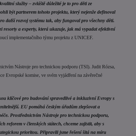
litní služby – zvláště důležité je to pro děti ze
hli být partnerem tohoto projektu, který nejenže definoval
 pro další rozvoj systému tak, aby fungoval pro všechny děti.
resorty a experty, která ukazuje, jak má vypadat efektivní
doucí implementačního týmu projektu z UNICEF.
nictvím Nástroje pro technickou podporu (TSI). Judit Rózsa,
tice Evropské komise, ve svém vyjádření na závěrečné
sou klíčové pro budování spravedlivé a inkluzivní Evropy s
zranitelnější. EU pomáhá českým úřadům zlepšovat a
 péče. Prostřednictvím Nástroje pro technickou podporu,
 reforem v členských státech, chceme zajistit, aby s
ategickou prioritou. Připravili jsme řešení šitá na míru