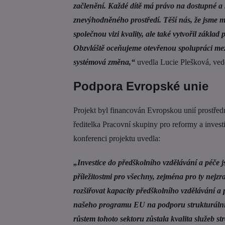
začlenění. Každé dítě má právo na dostupné a kva
znevýhodněného prostředí. Těší nás, že jsme mo
společnou vizi kvality, ale také vytvořil základ
Obzvláště oceňujeme otevřenou spolupráci mezi 
systémová změna,“
uvedla Lucie Plešková, ve
Podpora Evropské unie
Projekt byl financován Evropskou unií prostřed
ředitelka Pracovní skupiny pro reformy a inves
konferenci projektu uvedla:
„Investice do předškolního vzdělávání a péče j
příležitostmi pro všechny, zejména pro ty nej
rozšiřovat kapacity předškolního vzdělávání a
našeho programu EU na podporu strukturálních
růstem tohoto sektoru zůstala kvalita služeb str