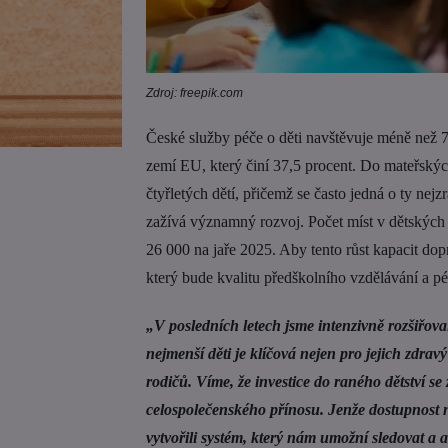
Zdroj: freepik.com
České služby péče o děti navštěvuje méně než 7 
zemí EU, který činí 37,5 procent. Do mateřských
čtyřletých dětí, přičemž se často jedná o ty nejz
zažívá významný rozvoj. Počet míst v dětských 
26 000 na jaře 2025. Aby tento růst kapacit dop
který bude kvalitu předškolního vzdělávání a pé
„V posledních letech jsme intenzivně rozšiřova
nejmenší děti je klíčová nejen pro jejich zdravý
rodičů. Víme, že investice do raného dětství se
celospolečenského přínosu. Jenže dostupnost 
vytvořili systém, který nám umožní sledovat a 