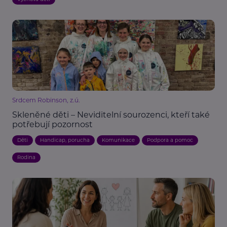
Srdcem Robinson, z.ú.
Skleněné děti – Neviditelní sourozenci, kteří také
potřebují pozornost
Děti
Handicap, porucha
Komunikace
Podpora a pomoc
Rodina