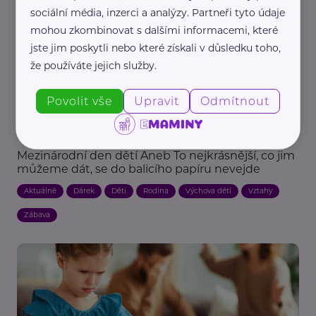
sociální média, inzerci a analýzy. Partneři tyto údaje
mohou zkombinovat s dalšími informacemi, které
jste jim poskytli nebo které získali v důsledku toho,
že používáte jejich služby.
Povolit vše
Upravit
Odmítnout
Redakce eMaminy.cz
Mezinárodní den dětí Aneb To nejkrásnější, co jim
můžeme dát, se do balicího papíru nevejde
Aktuálně
Dárek
Děti
Rodina
Výchova dětí
Vztahy
Zábava