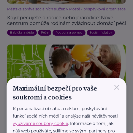
Městská správa sociálních služeb v Mostě - příspěvková organizace
Když pečujete o rodiče nebo prarodiče: Nové
centrum pomůže rodinám zvládnout domácí péči
Babička a děda
Péče
Podpora a pomoc
Sociální služby
×
Maximální bezpečí pro vaše
Mezi námi, o.p.s.
soukromí a cookies
Kam v červnu s dětmi v Praze? Vyrazte na
procházku za kouzelnou mezigenerační výstavou
K personalizaci obsahu a reklam, poskytování
„STAVÍME MOSTY MEZI GENERACEMIi“
funkcí sociálních médií a analýze naší návštěvnosti
Aktivity
Babička a děda
Děti
Kultura
Výchova dětí
využíváme soubory cookie
. Informace o tom, jak
náš web používáte, sdílíme se svými partnery pro
Vztahy