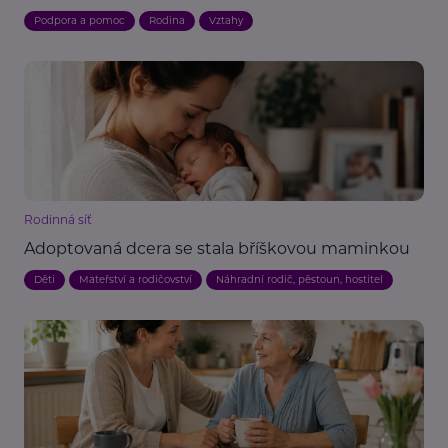
Podpora a pomoc
Rodina
Vztahy
Rodinná síť
Adoptovaná dcera se stala bříškovou maminkou
Děti
Mateřství a rodičovství
Náhradní rodič, pěstoun, hostitel