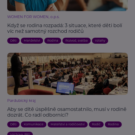
WOMEN FOR WOMEN, o.p.s.
Když se rodina rozpadá: 3 situace, které děti bolí
víc než samotný rozchod rodičů
Děti
Manželství
Rodina
Rozvod, svatba
Vztahy
Pardubický kraj
Aby se dítě úspěšně osamostatnilo, musí v rodině
dozrát. Co radí odborníci?
Děti
Komunikace
Mateřství a rodičovství
Rodič
Rodina
Výchova dětí