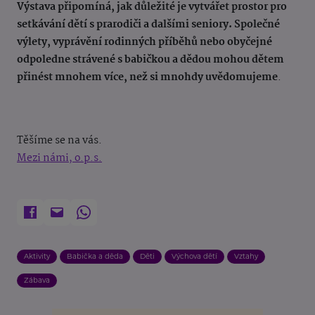
Výstava připomíná, jak důležité je vytvářet prostor pro
setkávání dětí s prarodiči a dalšími seniory. Společné
výlety, vyprávění rodinných příběhů nebo obyčejné
odpoledne strávené s babičkou a dědou mohou dětem
přinést mnohem více, než si mnohdy uvědomujeme
.
Těšíme se na vás.
Mezi námi, o.p.s.
Aktivity
Babička a děda
Děti
Výchova dětí
Vztahy
Zábava