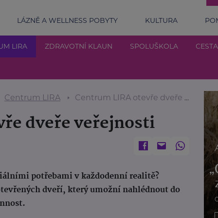
LÁZNĚ A WELLNESS POBYTY
KULTURA
POM
UM LIRA
ZDRAVOTNÍ KLAUN
SPOLUŠKOLA
CESTA
Centrum LIRA
Centrum LIRA otevře dveře veřejnosti
ře dveře veřejnosti
ciálními potřebami v každodenní realitě?
tevřených dveří, který umožní nahlédnout do
innost.