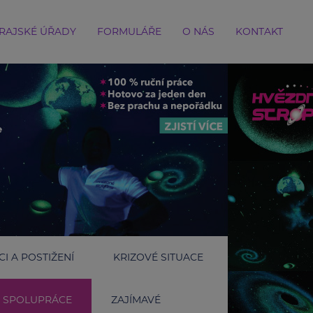
RAJSKÉ ÚŘADY
FORMULÁŘE
O NÁS
KONTAKT
I A POSTIŽENÍ
KRIZOVÉ SITUACE
SPOLUPRÁCE
ZAJÍMAVÉ