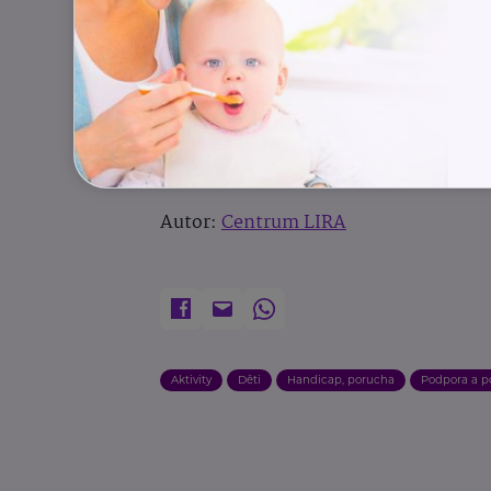
Den otevřených dveří nabízí prostor 
určen všem, kteří chtějí lépe porozu
praxi a jakou roli hraje v životech rod
Autor:
Centrum LIRA
Aktivity
Děti
Handicap, porucha
Podpora a 