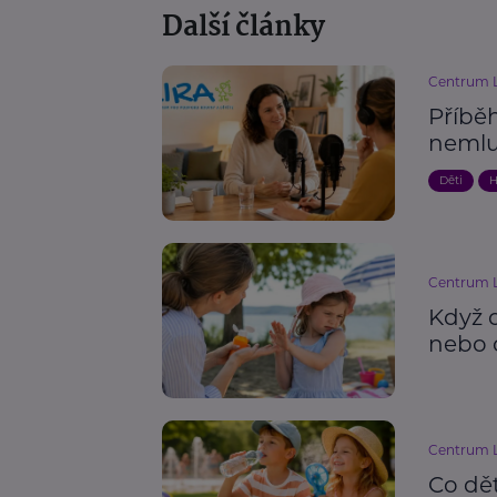
Další články
Centrum L
Příběh
nemlu
Děti
H
Centrum L
Když 
nebo 
Centrum L
Co dě