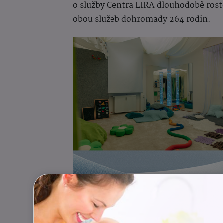
o služby Centra LIRA dlouhodobě roste
obou služeb dohromady 264 rodin.