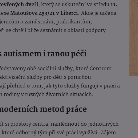
tevřených dveří
, který se uskuteční ve středu
11.
rese
Matoušova 453/21 v Liberci
. Akce je určena
zájemcům o zaměstnání, praktikantům,
í se chtějí blíže seznámit s oblastí podpory
 s autismem i ranou péči
edstaveny obě sociální služby, které Centrum
aktivizační služby pro děti s poruchou
jí přehled o tom, jak tyto služby fungují v praxi a
h rodiny v různých životních situacích.
 moderních metod práce
t si prostory centra, nahlédnout do jednotlivých
 které odborný tým při své práci využívá. Zájem