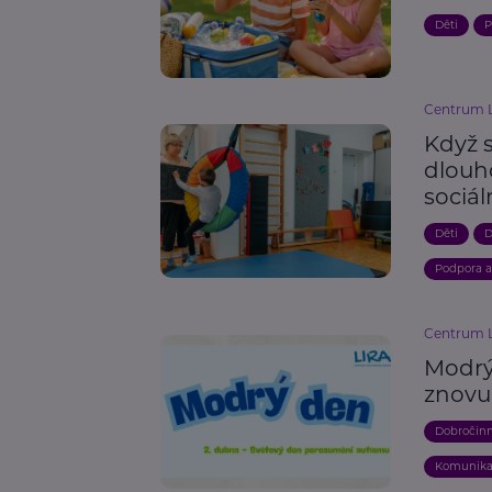
Děti
P
Centrum L
Když 
dlouh
sociál
Děti
D
Podpora 
Centrum L
Modrý
znovu 
Dobročin
Komunik