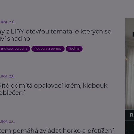
IRA, z.ú.
y z LIRY otevřou témata, o kterých se
ví snadno
andicap, porucha
Podpora a pomoc
Rodina
IRA, z.ú.
dítě odmítá opalovací krém, klobouk
oblečení
IRA, z.ú.
tem pomáhá zvládat horko a přetížení