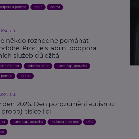
odpora a pomoc
Rodič
Zdraví
IRA, z.ú.
se někdo rozhodne pomáhat
odobě: Proč je stabilní podpora
ních služeb důležitá
obročinnost
Dobrovolnictví
Handicap, porucha
a pomoc
Rodina
IRA, z.ú.
 den 2026: Den porozumění autismu
propojí tisíce lidí
nost
Handicap, porucha
Podpora a pomoc
Děti
ace