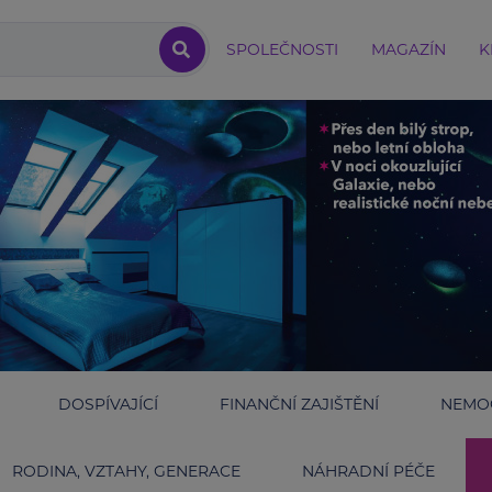
SPOLEČNOSTI
MAGAZÍN
K
DOSPÍVAJÍCÍ
FINANČNÍ ZAJIŠTĚNÍ
NEMOC
RODINA, VZTAHY, GENERACE
NÁHRADNÍ PÉČE