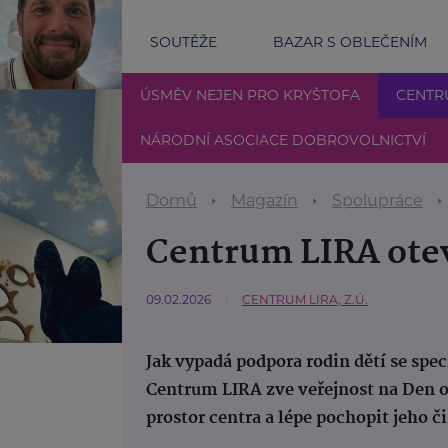
SOUTĚŽE
BAZAR S OBLEČENÍM
ÚSMĚV NEJEN PRO KRYŠTOFA
CENTR
NÁRODNÍ ASOCIACE DOBROVOLNICTVÍ
Domů
Magazín
Spolupráce
Centrum LIRA otev
09.02.2026
CENTRUM LIRA, Z.Ú.
Jak vypadá podpora rodin dětí se spe
Centrum LIRA zve veřejnost na Den o
prostor centra a lépe pochopit jeho č