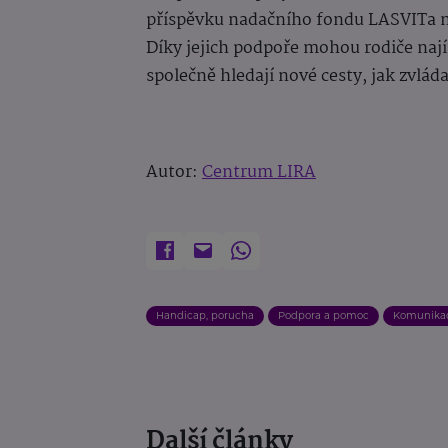
příspěvku nadačního fondu LASVITa n
Díky jejich podpoře mohou rodiče nají
společně hledají nové cesty, jak zvlád
Autor:
Centrum LIRA
Handicap, porucha
Podpora a pomoc
Komunika
Další články