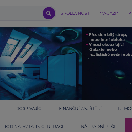
SPOLEČNOSTI
MAGAZÍN
K
DOSPÍVAJÍCÍ
FINANČNÍ ZAJIŠTĚNÍ
NEMOC
RODINA, VZTAHY, GENERACE
NÁHRADNÍ PÉČE