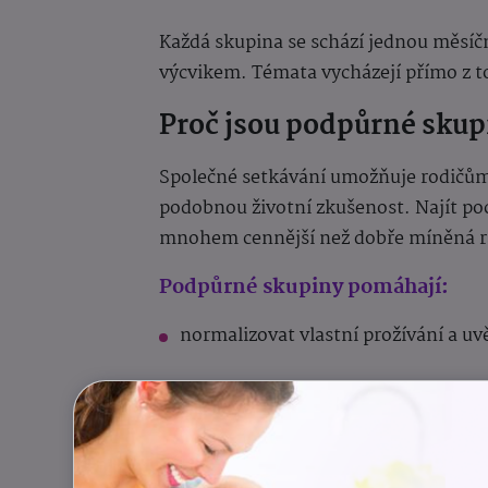
Každá skupina se schází jednou měsíč
výcvikem. Témata vycházejí přímo z to
Proč jsou podpůrné skup
Společné setkávání umožňuje rodičům s
podobnou životní zkušenost. Najít poch
mnohem cennější než dobře míněná r
Podpůrné skupiny pomáhají:
normalizovat vlastní prožívání a uv
načerpat nové nápady, jak zvládat 
získat inspiraci a posílit sebevědomí 