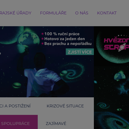
RAJSKÉ ÚŘADY
FORMULÁŘE
O NÁS
KONTAKT
I A POSTIŽENÍ
KRIZOVÉ SITUACE
SPOLUPRÁCE
ZAJÍMAVÉ