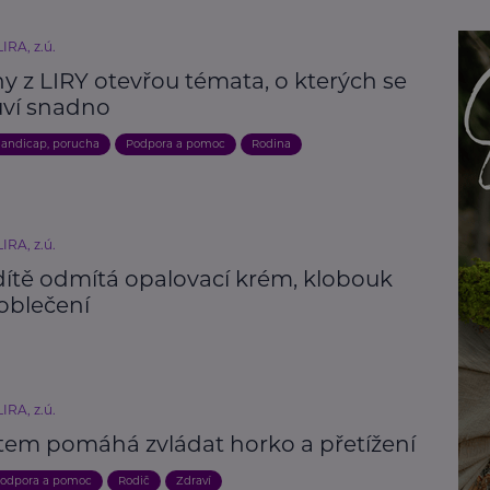
IRA, z.ú.
y z LIRY otevřou témata, o kterých se
ví snadno
andicap, porucha
Podpora a pomoc
Rodina
IRA, z.ú.
dítě odmítá opalovací krém, klobouk
oblečení
IRA, z.ú.
tem pomáhá zvládat horko a přetížení
odpora a pomoc
Rodič
Zdraví