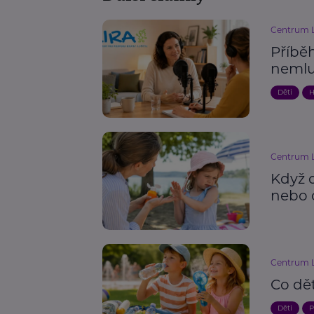
Centrum L
Příběh
nemlu
Děti
H
Centrum L
Když 
nebo 
Centrum L
Co dě
Děti
P