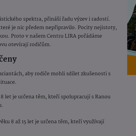
stického spektra, přináší řadu výzev i radostí.
které je nic předem nepřipravilo. Pocity nejistoty,
kou. Proto v našem Centru LIRA pořádáme
ovu otevírají rodičům.
rčeny
iantách, aby rodiče mohli sdílet zkušenosti s
situace.
 8 let je určena těm, kteří spolupracují s Ranou
u.
ěku 8 až 15 let je určena těm, kteří využívají