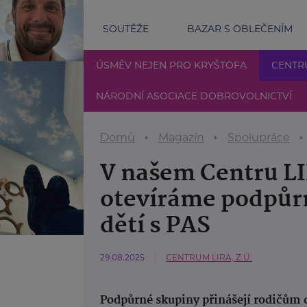
SOUTĚŽE
BAZAR S OBLEČENÍM
ÚSMĚV NEJEN PRO KRYŠTOFA
CENTR
NÁRODNÍ ASOCIACE DOBROVOLNICTVÍ
Domů
Magazín
Spolupráce
V našem Centru LI
otevíráme podpůrn
dětí s PAS
29.08.2025
CENTRUM LIRA, Z.Ú.
Podpůrné skupiny přinášejí rodičům d