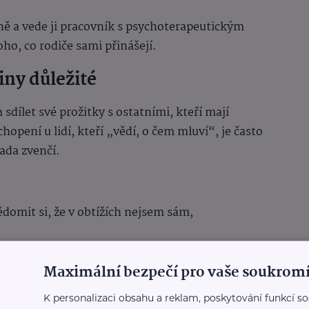
ně a vede ji pracovník s psychoterapeutickým
ho, co rodiče sami přinášejí.
iny důležité
dílet své prožitky s ostatními, kteří mají
opení u lidí, kteří „vědí, o čem mluví“, je často
ada zvenčí.
ědomit si, že v obtížích nejsem sám,
každodenní situace,
Maximální bezpečí pro vaše soukromí
v roli rodiče,
K personalizaci obsahu a reklam, poskytování funkcí so