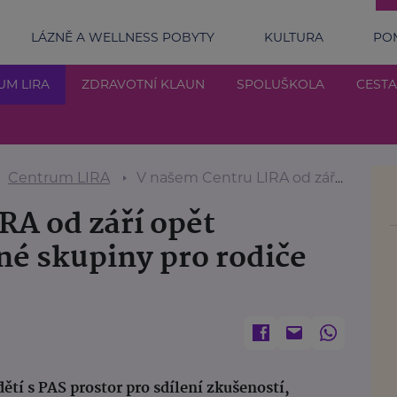
LÁZNĚ A WELLNESS POBYTY
KULTURA
POM
UM LIRA
ZDRAVOTNÍ KLAUN
SPOLUŠKOLA
CESTA
Centrum LIRA
V našem Centru LIRA od září opět otevíráme podpůrné skupiny pro rodiče dětí s PAS
RA od září opět
é skupiny pro rodiče
ětí s PAS prostor pro sdílení zkušeností,