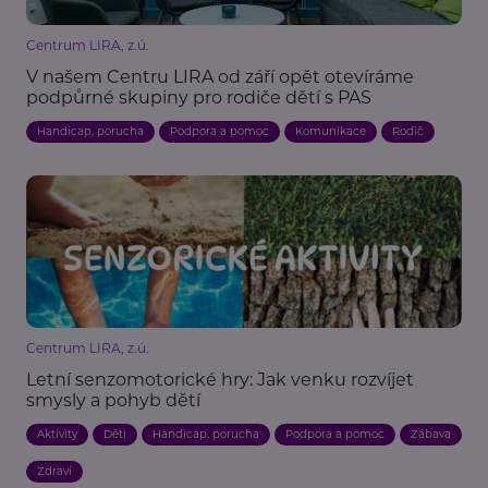
Centrum LIRA, z.ú.
V našem Centru LIRA od září opět otevíráme
podpůrné skupiny pro rodiče dětí s PAS
Handicap, porucha
Podpora a pomoc
Komunikace
Rodič
Centrum LIRA, z.ú.
Letní senzomotorické hry: Jak venku rozvíjet
smysly a pohyb dětí
Aktivity
Děti
Handicap, porucha
Podpora a pomoc
Zábava
Zdraví