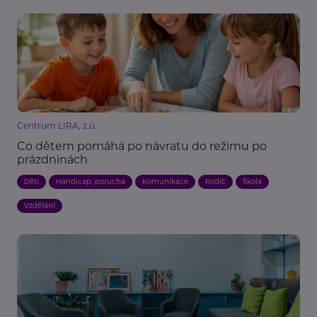
Centrum LIRA, z.ú.
Co dětem pomáhá po návratu do režimu po
prázdninách
Děti
Handicap, porucha
Komunikace
Rodič
Škola
Vzdělání