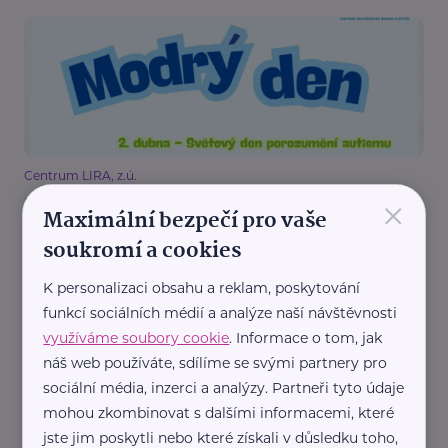
Centrum LIRA, z.ú.
×
Modrý den 2026: Den porozumění autismu znovu
Maximální bezpečí pro vaše
propojí tisíce lidí
soukromí a cookies
Dobročinnost
Handicap, porucha
Podpora a pomoc
Děti
K personalizaci obsahu a reklam, poskytování
Komunikace
funkcí sociálních médií a analýze naší návštěvnosti
využíváme soubory cookie
. Informace o tom, jak
náš web používáte, sdílíme se svými partnery pro
sociální média, inzerci a analýzy. Partneři tyto údaje
mohou zkombinovat s dalšími informacemi, které
jste jim poskytli nebo které získali v důsledku toho,