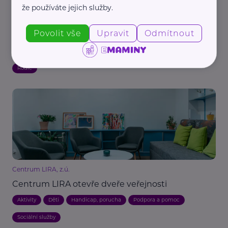
že používáte jejich služby.
Centrum LIRA, z.ú.
Povolit vše
Upravit
Odmítnout
Když má dítě jiné potřeby, než okolí chápe
Handicap, porucha
Podpora a pomoc
Sociální služby
Děti
Rodič
Centrum LIRA, z.ú.
Centrum LIRA otevře dveře veřejnosti
Aktivity
Děti
Handicap, porucha
Podpora a pomoc
Sociální služby