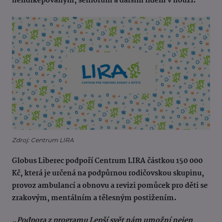
hendikepovaným, seniorům a dalším lidem v nouzi.
Zdroj: Centrum LIRA
Globus Liberec podpoří Centrum LIRA částkou 150 000
Kč, která je určená na podpůrnou rodičovskou skupinu,
provoz ambulancí a obnovu a revizi pomůcek pro děti se
zrakovým, mentálním a tělesným postižením.
„Podpora z programu Lepší svět nám umožní nejen