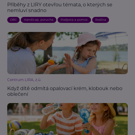
Příběhy z LIRY otevřou témata, o kterých se
nemluví snadno
Děti
Handicap, porucha
Podpora a pomoc
Rodina
Centrum LIRA, z.ú.
Když dítě odmítá opalovací krém, klobouk nebo
oblečení