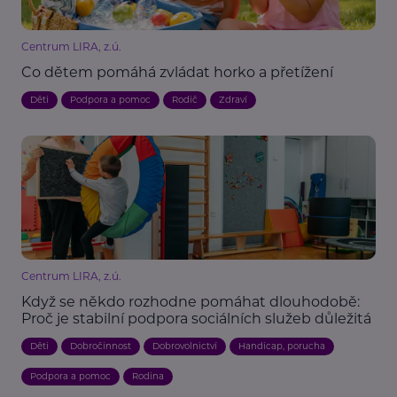
Centrum LIRA, z.ú.
Co dětem pomáhá zvládat horko a přetížení
Děti
Podpora a pomoc
Rodič
Zdraví
Centrum LIRA, z.ú.
Když se někdo rozhodne pomáhat dlouhodobě:
Proč je stabilní podpora sociálních služeb důležitá
Děti
Dobročinnost
Dobrovolnictví
Handicap, porucha
Podpora a pomoc
Rodina