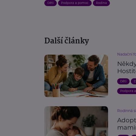
Děti
Podpora a pomoc
Rodina
Další články
Nadační 
Někdy 
Hosti
Děti
D
Podpora 
Rodinná s
Adopt
mami