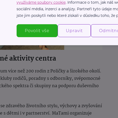
využíváme soubory cookie
. Informace o tom, jak náš w
sociální média, inzerci a analýzy. Partneři tyto údaje
jste jim poskytli nebo které získali v důsledku toho, že p
Povolit vše
Upravit
Odmítn
né aktivity centra
um více než 200 rodin z Poličky a širokého okolí.
í kluby rodičů, poradny s odborníky, svépomocné
ického spektra či skupiny na podporu duševního
í se zdravého životního stylu, výchovy a zvyšování
s dětmi i v partnerství. MaTami organizuje