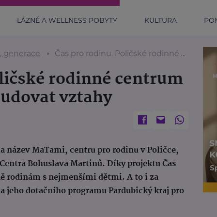
LÁZNĚ A WELLNESS POBYTY
KULTURA
POM
y, generace
Čas pro rodinu. Poličské rodinné centrum MaTami pomáhá budovat vztahy
oličské rodinné centrum
udovat vztahy
la název MaTami, centru pro rodinu v Poličce,
h Centra Bohuslava Martinů. Díky projektu Čas
ě rodinám s nejmenšími dětmi. A to i za
 a jeho dotačního programu Pardubický kraj pro