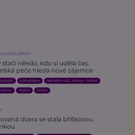
fond SPOLUŽIVOT
stačí někdo, kdo si udělá čas.
telská péče hledá nové zájemce
ospívání
Komunikace
Náhradní rodič, pěstoun, hostitel
a pomoc
Rodina
Vztahy
íť
ovaná dcera se stala bříškovou
nkou