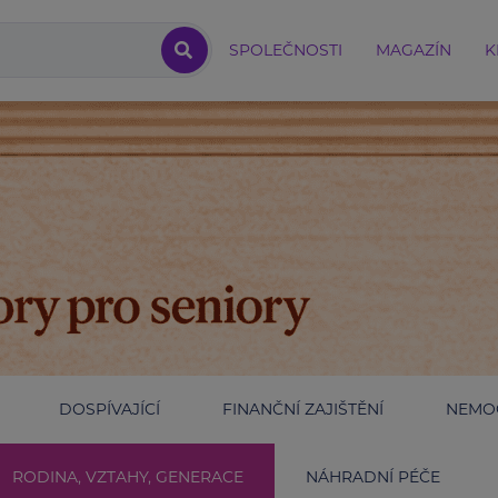
SPOLEČNOSTI
MAGAZÍN
K
DOSPÍVAJÍCÍ
FINANČNÍ ZAJIŠTĚNÍ
NEMOC
RODINA, VZTAHY, GENERACE
NÁHRADNÍ PÉČE