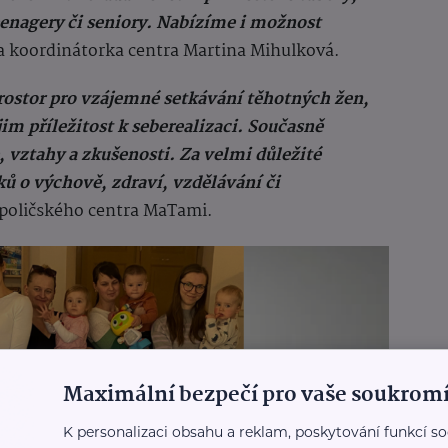
teenagery či seniory. Nabízíme i možnost
a koordinátorka centra Martina Mihulková.
ostor pro vzájemné setkávání těhotných žen,
 jim příležitost k seberealizaci. Současně
e, vztahy a zkušenosti. Za velmi důležité
ů o výchově, zdraví, vzdělávání či
poličského centra MaTami.
Maximální bezpečí pro vaše soukromí
K personalizaci obsahu a reklam, poskytování funkcí so