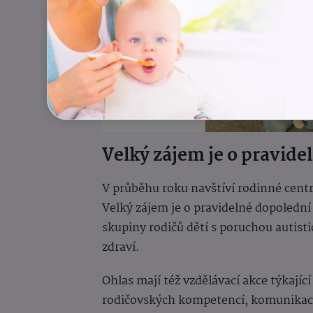
Velký zájem je o pravidel
V průběhu roku navštíví rodinné centr
Velký zájem je o pravidelné dopoledn
skupiny rodičů dětí s poruchou autist
zdraví.
Ohlas mají též vzdělávací akce týkajíc
rodičovských kompetencí, komunikace 