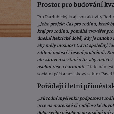
Prostor pro budování kv
Pro Pardubický kraj jsou aktivity Rod
„Jeho projekt Čas pro rodinu, který 
kraj pro rodinu, pomáhá vytvářet pro
dnešní hektické době, kdy je mnoho 
aby měly možnost trávit společný ča
sdílení radostí i řešení problémů. R
ale zároveň se stará o to, aby rodiče i
osobní růst a harmonii,“
řekl náměst
sociální péči a neziskový sektor Pavel 
Pořádají i letní příměsts
„Původní myšlenku podporovat rodin
otce na mateřské či rodičovské dovole
dobu svého působení do značné míry r