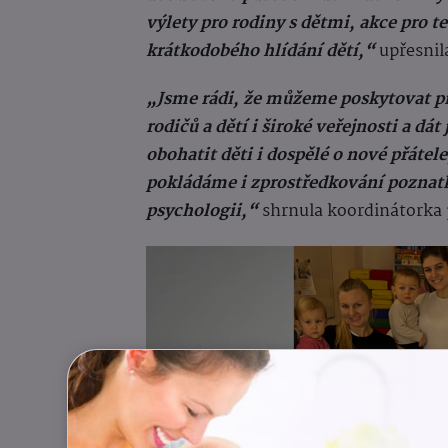
výlety pro rodiny s dětmi, akce pro 
krátkodobého hlídání dětí,“
upřesnil
„Jsme rádi, že můžeme poskytovat pr
rodičů a dětí i široké veřejnosti a dát
obohatit děti i dospělé o nové přátel
pokládáme i zprostředkování poznatk
psychologii,“
shrnula koordinátorka 