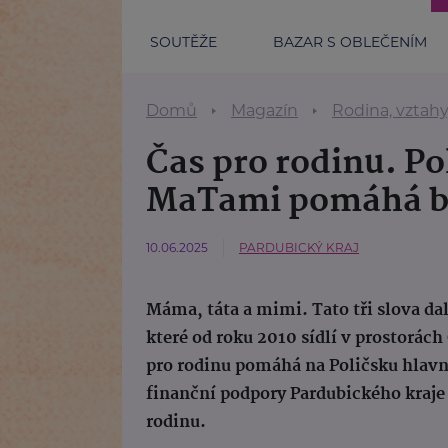
SOUTĚŽE
BAZAR S OBLEČENÍM
Domů
Magazín
Rodina, vztah
Čas pro rodinu. P
MaTami pomáhá b
10.06.2025
PARDUBICKÝ KRAJ
Máma, táta a mimi. Tato tři slova da
které od roku 2010 sídlí v prostorác
pro rodinu pomáhá na Poličsku hlavn
finanční podpory Pardubického kraje
rodinu.