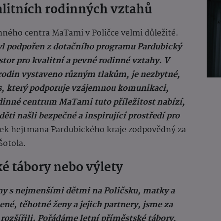
alitních rodinných vztahů
inného centra MaTami v Poličce velmi důležité.
byl podpořen z dotačního programu Pardubický
stor pro kvalitní a pevné rodinné vztahy. V
rodin vystaveno různým tlakům, je nezbytné,
s, který podporuje vzájemnou komunikaci,
odinné centrum MaTami tuto příležitost nabízí,
 děti našli bezpečné a inspirující prostředí pro
ek hejtmana Pardubického kraje zodpovědný za
Šotola.
ké tábory nebo výlety
y s nejmenšími dětmi na Poličsku, matky a
né, těhotné ženy a jejich partnery, jsme za
ozšířili. Pořádáme letní příměstské tábory,