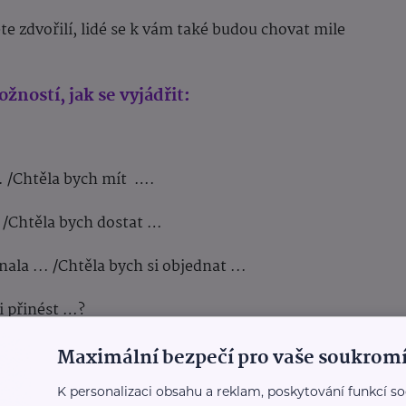
ete zdvořilí, lidé se k vám také budou chovat mile
ností, jak se vyjádřit:
... /Chtěla bych mít ….
.. /Chtěla bych dostat …
nala ... /Chtěla bych si objednat ...
i přinést …?
Maximální bezpečí pro vaše soukromí
K personalizaci obsahu a reklam, poskytování funkcí so