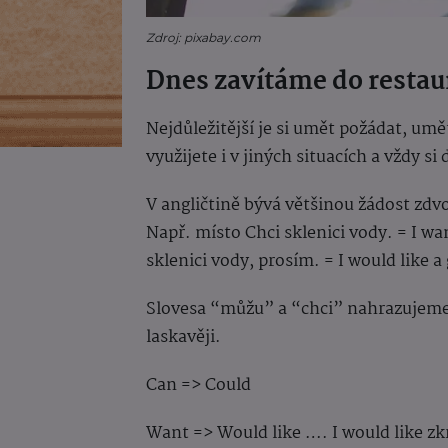
Zdroj: pixabay.com
Dnes zavítáme do resta
Nejdůležitější je si umět požádat, umět
využijete i v jiných situacích a vždy si
V angličtině bývá většinou žádost zd
Např. místo Chci sklenici vody. = I wan
sklenici vody, prosím. = I would like a
Slovesa “můžu” a “chci” nahrazujeme
laskavěji.
Can => Could
Want => Would like …. I would like z