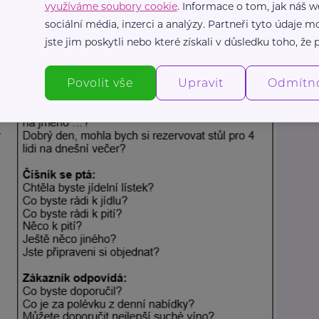
využíváme soubory cookie
. Informace o tom, jak náš w
sociální média, inzerci a analýzy. Partneři tyto údaje
dilo by vám mi přinést …?
jste jim poskytli nebo které získali v důsledku toho, že p
ce:
Povolit vše
Upravit
Odmítn