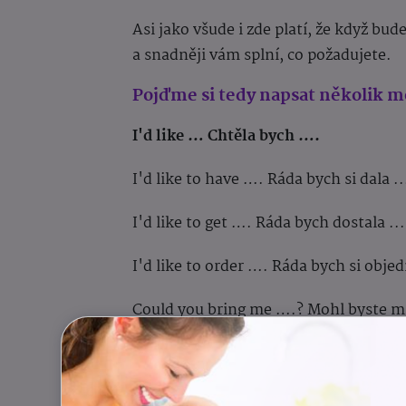
Asi jako všude i zde platí, že když bud
a snadněji vám splní, co požadujete.
Pojďme si tedy napsat několik mož
I'd like … Chtěla bych ….
I'd like to have …. Ráda bych si dala 
I'd like to get …. Ráda bych dostala .
I'd like to order …. Ráda bych si objed
Could you bring me ….? Mohl byste m
Could I get …? Mohla bych dostat …?
Could I have …? Mohla bych si dát …?