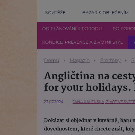
SOUTĚŽE
BAZAR S OBLEČENÍM
OD PLÁNOVÁNÍ K PORODU
PO PORO
KONDICE, PREVENCE A ŽIVOTNÍ STYL
Domů
Magazín
Pro ženy
P
Angličtina na cest
for your holidays. 
23.07.2024
JANA KALENSKÁ, ŽIVOT VE SVĚT
Dokázat si objednat v kavárně, baru 
dovednostem, které chcete znát, když