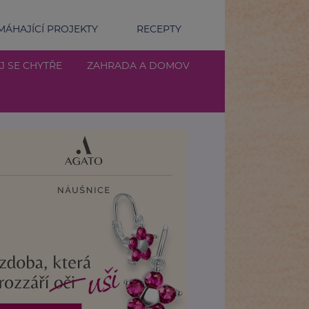
ÁHAJÍCÍ PROJEKTY
RECEPTY
J SE CHYTŘE
ZAHRADA A DOMOV
a na cesty aneb English booster for your holidays. Díl 3.