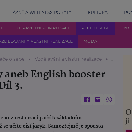
LÁZNĚ A WELLNESS POBYTY
KULTURA
POM
DU
ZDRAVOTNÍ KOMPLIKACE
PÉČE O SEBE
HÝBE
VZDĚLÁVÁNÍ A VLASTNÍ REALIZACE
MÓDA
éče o sebe
Vzdělávání a vlastní realizace
Angličtin
y aneb English booster
Díl 3.
Ě
nebo v restauraci patří k základním
 se učíte cizí jazyk. Samozřejmě je spousta