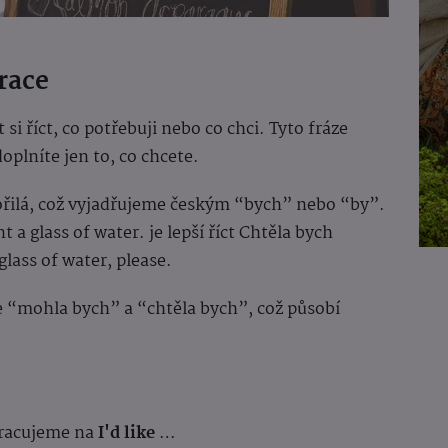
urace
 si říct, co potřebuji nebo co chci. Tyto fráze
 doplníte jen to, co chcete.
vořilá, což vyjadřujeme českým “bych” nebo “by”.
t a glass of water. je lepší říct Chtěla bych
 glass of water, please.
 “mohla bych” a “chtěla bych”, což působí
kracujeme na
I'd like
…