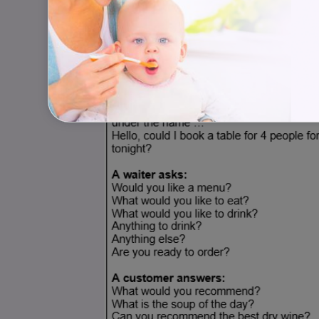
Would you mind bringing me ….? Neva
Příkladové věty uvedu z restaura