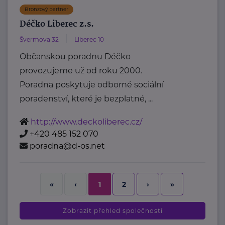
Bronzový partner
Déčko Liberec z.s.
Švermova 32
Liberec 10
Občanskou poradnu Déčko
provozujeme už od roku 2000.
Poradna poskytuje odborné sociální
poradenství, které je bezplatné, ...
http://www.deckoliberec.cz/
+420 485 152 070
poradna@d-os.net
2
›
»
«
‹
1
Zobrazit přehled společností