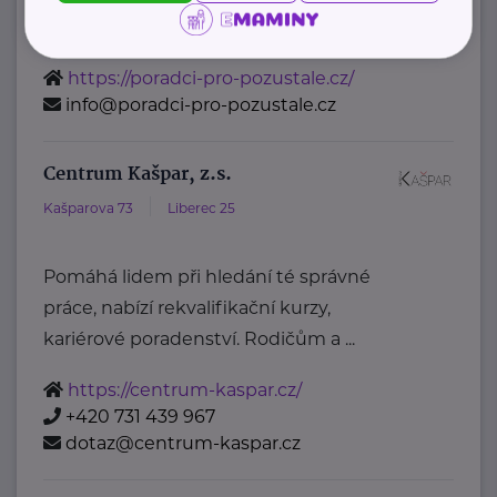
a) zpracování koncepce poradenství ...
https://poradci-pro-pozustale.cz/
info@poradci-pro-pozustale.cz
Centrum Kašpar, z.s.
Kašparova 73
Liberec 25
Pomáhá lidem při hledání té správné
práce, nabízí rekvalifikační kurzy,
kariérové poradenství. Rodičům a ...
https://centrum-kaspar.cz/
+420 731 439 967
dotaz@centrum-kaspar.cz