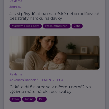
Reklama
Jobni.cz
Jak si přivydělat na mateřské nebo rodičovské
bez ztráty nároku na dávky
Mateřství a rodičovství
Práce, zaměstnání
Žena
Reklama
Advokátní kancelář ELEMENTZ LEGAL
Čekáte dítě a otec se k ničemu nemá? Na
výživné máte nárok i bez svatby
Právo
Rodina
Děti