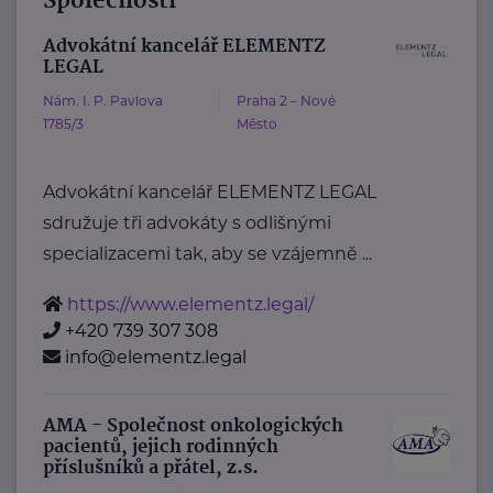
Společnosti
Advokátní kancelář ELEMENTZ
LEGAL
Nám. I. P. Pavlova
Praha 2 – Nové
1785/3
Město
Advokátní kancelář ELEMENTZ LEGAL
sdružuje tři advokáty s odlišnými
specializacemi tak, aby se vzájemně ...
https://www.elementz.legal/
+420 739 307 308
info@elementz.legal
AMA - Společnost onkologických
pacientů, jejich rodinných
příslušníků a přátel, z.s.