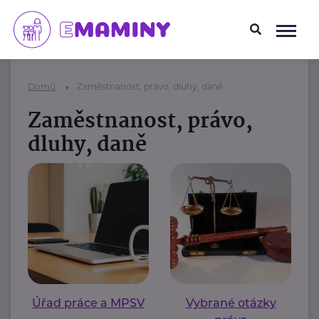
Domů
Zaměstnanost, právo, dluhy, daně
Zaměstnanost, právo,
dluhy, daně
Úřad práce a MPSV
Vybrané otázky