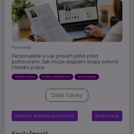
Pearmedia
Personalisté si vás prověří ještě před
pohovorem. Jak může digitální stopa ovlivnit
hledání práce
Osobní rozvoj
Práce, zaměstnání
Technologie
Další články
Zobrazit přehled společností
Změnit kraj