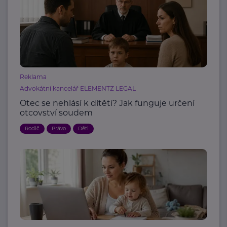
Reklama
Advokátní kancelář ELEMENTZ LEGAL
Otec se nehlásí k dítěti? Jak funguje určení
otcovství soudem
Rodič
Právo
Děti