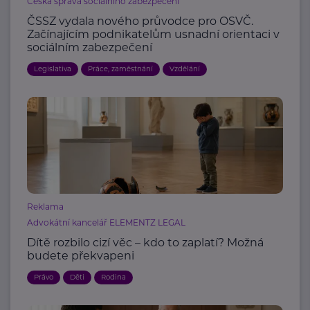
Česká správa sociálního zabezpečení
ČSSZ vydala nového průvodce pro OSVČ.
Začínajícím podnikatelům usnadní orientaci v
sociálním zabezpečení
Legislativa
Práce, zaměstnání
Vzdělání
Reklama
Advokátní kancelář ELEMENTZ LEGAL
Dítě rozbilo cizí věc – kdo to zaplatí? Možná
budete překvapeni
Právo
Děti
Rodina