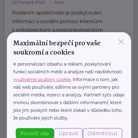
J.E.Purkyně 270/5
Most
Posláním společnosti je poskytování
informací a sociální pomoci klientům
s onkologickým a postonkologickým
×
onemocněním a ...
Maximální bezpečí pro vaše
soukromí a cookies
https://amasop6.webnode.page/
+420 777 708 781
K personalizaci obsahu a reklam, poskytování
ama.sop@seznam.cz
funkcí sociálních médií a analýze naší návštěvnosti
využíváme soubory cookie
. Informace o tom, jak
náš web používáte, sdílíme se svými partnery pro
Bronzový partner
sociální média, inzerci a analýzy. Partneři tyto údaje
Asociace poradců pro pozůstalé, z. s.
mohou zkombinovat s dalšími informacemi, které
třída Kpt. Jaroše 1922/3
Brno
jste jim poskytli nebo které získali v důsledku toho,
Hlavním účelem je rozvoj a
že používáte jejich služby.
propagace poradenství pro pozůstalé.
Povolit vše
Upravit
Odmítnout
Sdružení usiluje o: