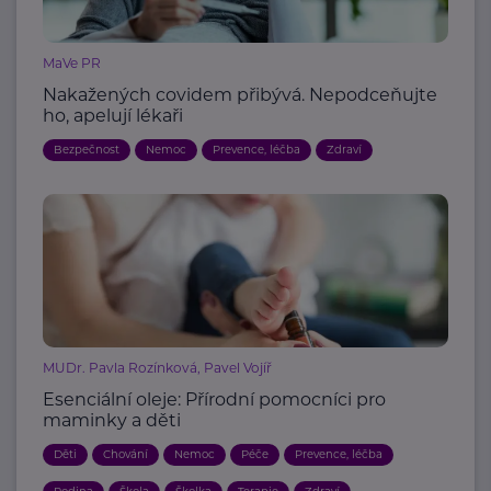
MaVe PR
Nakažených covidem přibývá. Nepodceňujte
ho, apelují lékaři
Bezpečnost
Nemoc
Prevence, léčba
Zdraví
MUDr. Pavla Rozínková, Pavel Vojíř
Esenciální oleje: Přírodní pomocníci pro
maminky a děti
Děti
Chování
Nemoc
Péče
Prevence, léčba