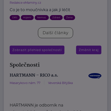
Redakce eMaminy.cz
Co je to moučnivka a jak ji léčit
Děti
Kojení
Nemoc
Zdraví
Žena
Další články
Zobrazit přehled společností
Změnit kraj
Společnosti
HARTMANN – RICO a.s.
Masarykovo nám. 77
Veverská Bítýška
HARTMANN je odborník na