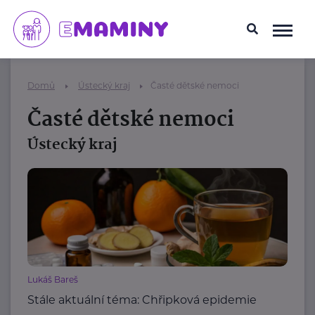
Domů
Ústecký kraj
Časté dětské nemoci
Časté dětské nemoci
Ústecký kraj
Lukáš Bareš
Stále aktuální téma: Chřipková epidemie