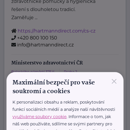
zdravotnické pomůcky a hygienická
řešení s dlouholetou tradicí.
Zaměřuje ...
https://hartmanndirect.com/cs-cz
+420 800 100 150
info@hartmanndirect.cz
Ministerstvo zdravotnictví ČR
Palackého náměstí 375/4
Praha 2
×
Maximální bezpečí pro vaše
https://www.mzcr.cz/
+420 224 971 111
soukromí a cookies
mzcr@mzcr.cz
K personalizaci obsahu a reklam, poskytování
funkcí sociálních médií a analýze naší návštěvnosti
využíváme soubory cookie
. Informace o tom, jak
Zobrazit přehled společností
náš web používáte, sdílíme se svými partnery pro