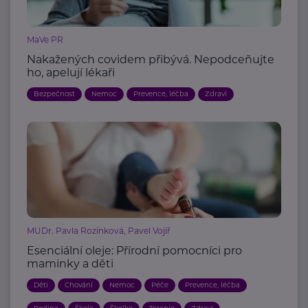
MaVe PR
Nakažených covidem přibývá. Nepodceňujte
ho, apelují lékaři
Bezpečnost
Nemoc
Prevence, léčba
Zdraví
MUDr. Pavla Rozínková, Pavel Vojíř
Esenciální oleje: Přírodní pomocníci pro
maminky a děti
Děti
Chování
Nemoc
Péče
Prevence, léčba