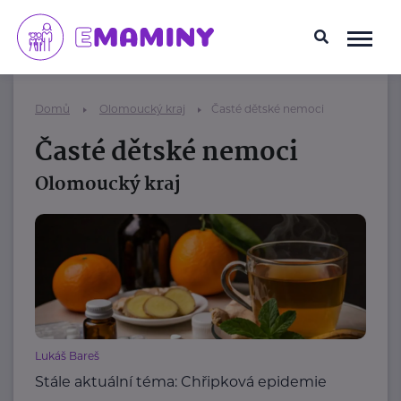
Domů
Olomoucký kraj
Časté dětské nemoci
Časté dětské nemoci
Olomoucký kraj
Lukáš Bareš
Stále aktuální téma: Chřipková epidemie