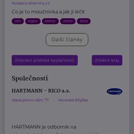
Redakce eMaminy.cz
Co je to moučnivka a jak ji léčit
Děti
Kojení
Nemoc
Zdraví
Žena
Další články
Zobrazit přehled společností
Změnit kraj
Společnosti
HARTMANN – RICO a.s.
Masarykovo nám. 77
Veverská Bítýška
HARTMANN je odborník na