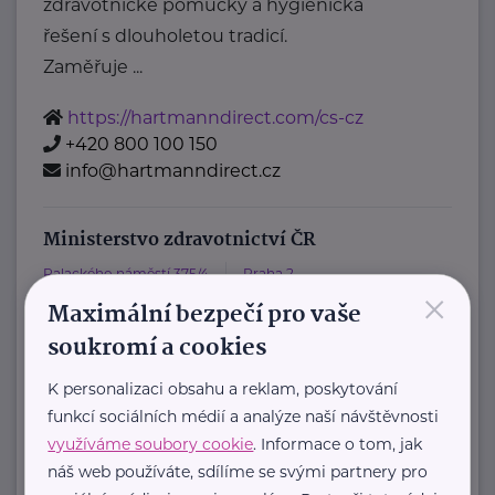
zdravotnické pomůcky a hygienická
řešení s dlouholetou tradicí.
Zaměřuje ...
https://hartmanndirect.com/cs-cz
+420 800 100 150
info@hartmanndirect.cz
Ministerstvo zdravotnictví ČR
Palackého náměstí 375/4
Praha 2
×
Maximální bezpečí pro vaše
https://www.mzcr.cz/
+420 224 971 111
soukromí a cookies
mzcr@mzcr.cz
K personalizaci obsahu a reklam, poskytování
funkcí sociálních médií a analýze naší návštěvnosti
využíváme soubory cookie
. Informace o tom, jak
Zobrazit přehled společností
náš web používáte, sdílíme se svými partnery pro