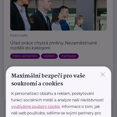
Pearmedia
Úřad práce chystá změny. Nezaměstnané
rozdělí do kategorií
Práce, zaměstnání
Vzdělání
Zajímavost
×
Další články
Maximální bezpečí pro vaše
soukromí a cookies
K personalizaci obsahu a reklam, poskytování
funkcí sociálních médií a analýze naší návštěvnosti
využíváme soubory cookie
. Informace o tom, jak
náš web používáte, sdílíme se svými partnery pro