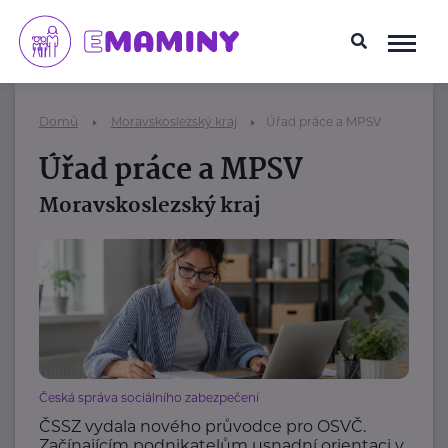
Domů
Moravskoslezský kraj
Úřad práce a MPSV
Úřad práce a MPSV
Moravskoslezský kraj
Česká správa sociálního zabezpečení
ČSSZ vydala nového průvodce pro OSVČ.
Začínajícím podnikatelům usnadní orientaci v