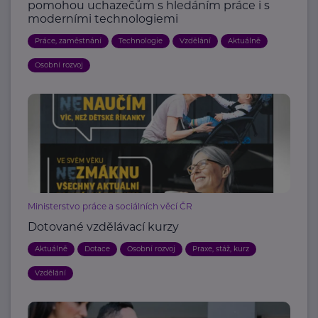
pomohou uchazečům s hledáním práce i s
moderními technologiemi
Práce, zaměstnání
Technologie
Vzdělání
Aktuálně
Osobní rozvoj
Ministerstvo práce a sociálních věcí ČR
Dotované vzdělávací kurzy
Aktuálně
Dotace
Osobní rozvoj
Praxe, stáž, kurz
Vzdělání