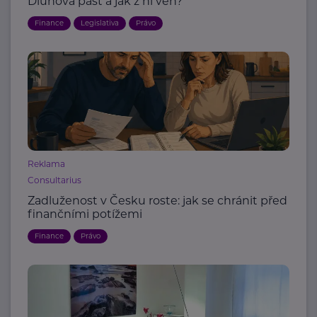
Dluhová past a jak z ní ven?
Finance
Legislativa
Právo
Reklama
Consultarius
Zadluženost v Česku roste: jak se chránit před
finančními potížemi
Finance
Právo