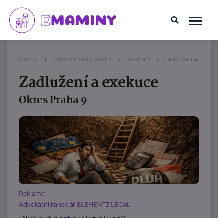
Domů
Hlavní město Praha
Praha 9
Zadlužení a exeku
Zadlužení a exekuce
Okres Praha 9
Reklama
Advokátní kancelář ELEMENTZ LEGAL