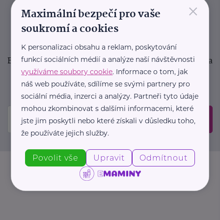
×
podpora pro rodiče i sdílení zkušeností. Takový je
Maximální bezpečí pro vaše
Newsletter webu eMaminy.cz. Přihlaste se k jeho
soukromí a cookies
odběru a čtěte o tématech, které vám pomohou
v náročném období nebo zpříjemní rodinný život.
K personalizaci obsahu a reklam, poskytování
Buďte první, kdo se dozví o nových článcích, akcích a
funkcí sociálních médií a analýze naší návštěvnosti
využíváme soubory cookie
. Informace o tom, jak
událostech. Prosíme, potvrďte odběr ve vaší e-
náš web používáte, sdílíme se svými partnery pro
mailové schránce.
sociální média, inzerci a analýzy. Partneři tyto údaje
mohou zkombinovat s dalšími informacemi, které
Odeslat
jste jim poskytli nebo které získali v důsledku toho,
že používáte jejich služby.
Povolit vše
Upravit
Odmítnout