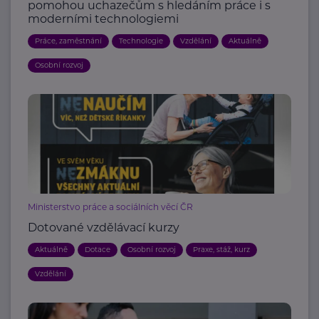
pomohou uchazečům s hledáním práce i s
moderními technologiemi
Práce, zaměstnání
Technologie
Vzdělání
Aktuálně
Osobní rozvoj
Ministerstvo práce a sociálních věcí ČR
Dotované vzdělávací kurzy
Aktuálně
Dotace
Osobní rozvoj
Praxe, stáž, kurz
Vzdělání