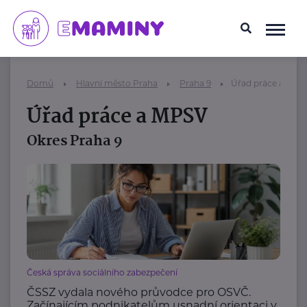
Domů
Hlavní město Praha
Praha 9
Úřad práce a MPS
Úřad práce a MPSV
Okres Praha 9
Česká správa sociálního zabezpečení
ČSSZ vydala nového průvodce pro OSVČ.
Začínajícím podnikatelům usnadní orientaci v