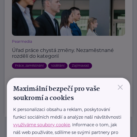
Pearmedia
Úřad práce chystá změny. Nezaměstnané
rozdělí do kategorií
Práce, zaměstnání
Vzdělání
Zajímavost
×
Další články
Maximální bezpečí pro vaše
soukromí a cookies
K personalizaci obsahu a reklam, poskytování
funkcí sociálních médií a analýze naší návštěvnosti
využíváme soubory cookie
. Informace o tom, jak
náš web používáte, sdílíme se svými partnery pro