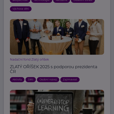
Bezpečnost
Technologie
Aktuálně
Duševní zdraví
Výchova dětí
Nadační fond Zlatý oříšek
ZLATÝ OŘÍŠEK 2025 s podporou prezidenta
ČR
Aktivity
Děti
Osobní rozvoj
Zajímavost