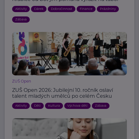
Aktivity
Dárek
Dobročinnost
Finance
Prázdniny
Zábava
ZUŠ Open
ZUŠ Open 2026: Jubilejní 10. ročník oslaví
talent mladých umělců po celém Česku
Aktivity
Děti
Kultura
Výchova dětí
Zábava