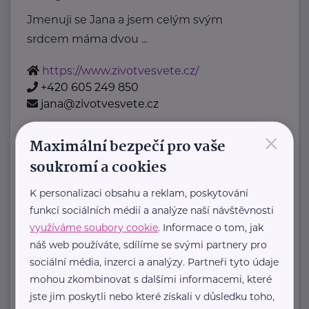
Jmenuji se Jana a jsem celým svým
srdcem máma dvou ...
https://www.zivotvesvete.cz/
+420 605 249 850
jana@zivotvesvete.cz
×
Maximální bezpečí pro vaše
Kroužek PP, z.s.
soukromí a cookies
Hronovská 363
Praha 9
K personalizaci obsahu a reklam, poskytování
funkcí sociálních médií a analýze naší návštěvnosti
Sportovní a volnočasové aktivity pro
využíváme soubory cookie
. Informace o tom, jak
děti a mládež
náš web používáte, sdílíme se svými partnery pro
sociální média, inzerci a analýzy. Partneři tyto údaje
Náš spolek vznikl na přelomu let ...
mohou zkombinovat s dalšími informacemi, které
jste jim poskytli nebo které získali v důsledku toho,
https://www.krouzekpp.cz/