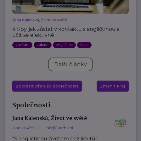
Jana Kalenská, Život ve světě
4 tipy, jak zůstat v kontaktu s angličtinou a
učit se efektivně
Vzdělání
Zábava
Angličtina
Žena
Další články
Zobrazit přehled společností
Změnit kraj
Společnosti
Jana Kalenská, Život ve světě
Horská 439
Hořejší Vrchlabí
“S angličtinou životem bez limitů”