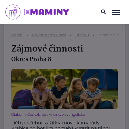
Domů
Hlavní město Praha
Praha 8
Zájmové činnosti
Zájmové činnosti
Okres Praha 8
Diakonie Českobratrské církve evangelické
Děti potřebují zážitky i nové kamarády.
Krabice od bot jim pomáhá vyrazit na tábor