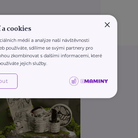
×
 a cookies
ciálních médií a analýze naší návštěvnosti
eb používáte, sdílíme se svými partnery pro
 mohou zkombinovat s dalšími informacemi, které
oužíváte jejich služby.
out