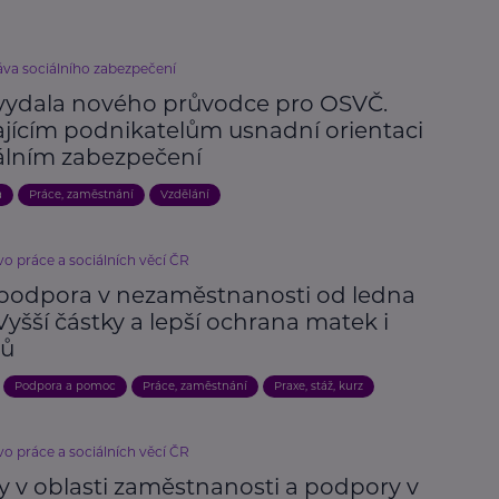
áva sociálního zabezpečení
vydala nového průvodce pro OSVČ.
ajícím podnikatelům usnadní orientaci
iálním zabezpečení
a
Práce, zaměstnání
Vzdělání
vo práce a sociálních věcí ČR
podpora v nezaměstnanosti od ledna
Vyšší částky a lepší ochrana matek i
rů
Podpora a pomoc
Práce, zaměstnání
Praxe, stáž, kurz
vo práce a sociálních věcí ČR
 v oblasti zaměstnanosti a podpory v