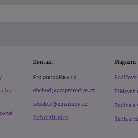
Kontakt
Magazín
y
Rodičovsk
Pro prarodiče s.r.o.
obchod@proprarodice.cz
hodní
Přídavek 
redakce@emaminy.cz
Rodina a 
skové
Zobrazit více
Škola a v