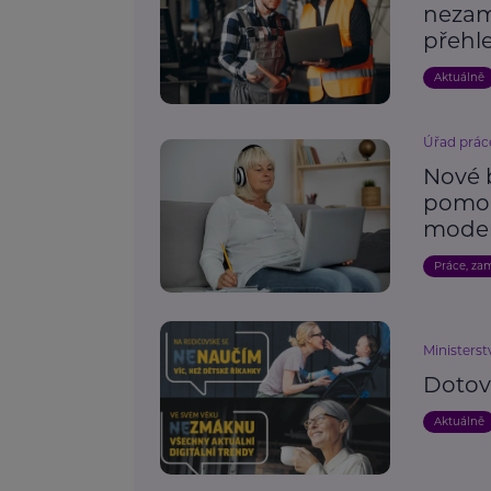
nezam
přehl
Aktuálně
Úřad prác
Nové 
pomoh
moder
Práce, za
Ministerst
Dotov
Aktuálně