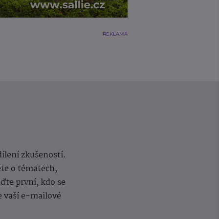
REKLAMA
dílení zkušeností.
ěte o tématech,
te první, kdo se
e vaší e-mailové