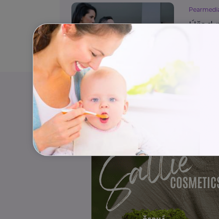
Pearmedi
Úřad 
rozděl
Práce, za