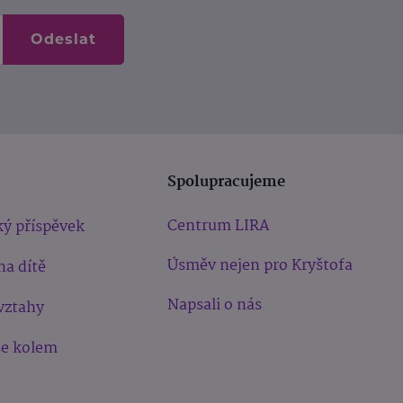
Odeslat
Spolupracujeme
Centrum LIRA
ý příspěvek
Úsměv nejen pro Kryštofa
na dítě
Napsali o nás
vztahy
še kolem