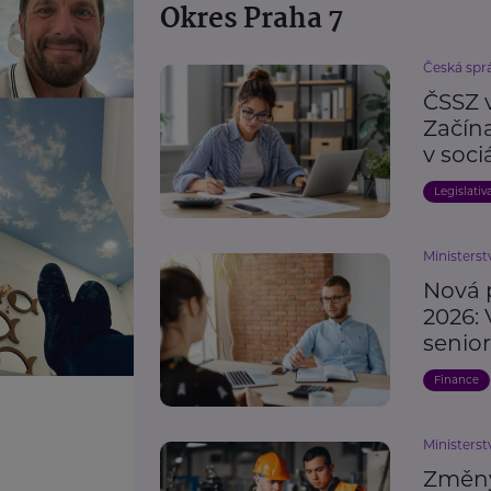
Okres Praha 7
Česká spr
ČSSZ 
Začín
v soc
Legislativ
Ministerst
Nová 
2026: 
senio
Finance
Ministerst
Změny