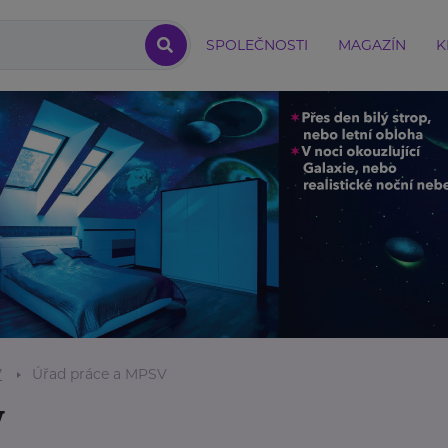
SPOLEČNOSTI
MAGAZÍN
K
7
Úřad práce a MPSV
V