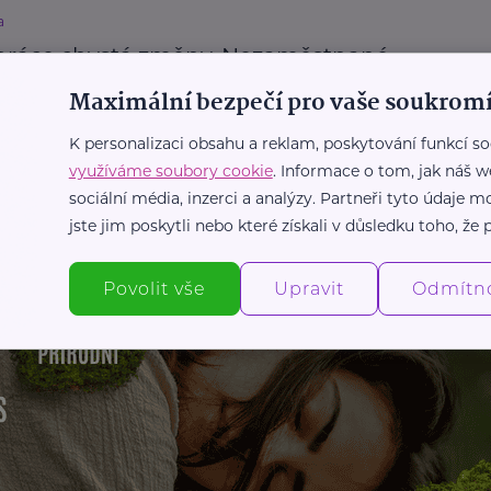
a
práce chystá změny. Nezaměstnané
í do kategorií
Maximální bezpečí pro vaše soukromí
městnání
Vzdělání
Zajímavost
K personalizaci obsahu a reklam, poskytování funkcí so
využíváme soubory cookie
. Informace o tom, jak náš w
sociální média, inzerci a analýzy. Partneři tyto údaje
Další články
jste jim poskytli nebo které získali v důsledku toho, že p
Povolit vše
Upravit
Odmítn