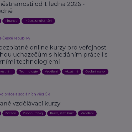
ěstnanosti od 1. ledna 2026 -
edně
Finance
Práce, zaměstnání
e České republiky
bezplatné online kurzy pro veřejnost
ou uchazečům s hledáním práce i s
ními technologiemi
městnání
Technologie
Vzdělání
Aktuálně
Osobní rozvoj
vo práce a sociálních věcí ČR
ané vzdělávací kurzy
Dotace
Osobní rozvoj
Praxe, stáž, kurz
Vzdělání