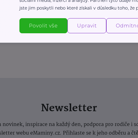
sociální média, inzerci a analýzy. Partneři tyto údaje
jste jim poskytli nebo které získali v důsledku toho, že p
Povolit vše
Upravit
Odmítn
Newsletter
 novinek, inspirace na každý den, podpora pro rodiče i s
letter webu eMaminy.cz. Přihlaste se k jeho odběru a čt