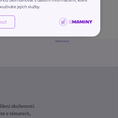
 mohou zkombinovat s dalšími informacemi, které
oužíváte jejich služby.
out
REKLAMA
dílení zkušeností.
ěte o tématech,