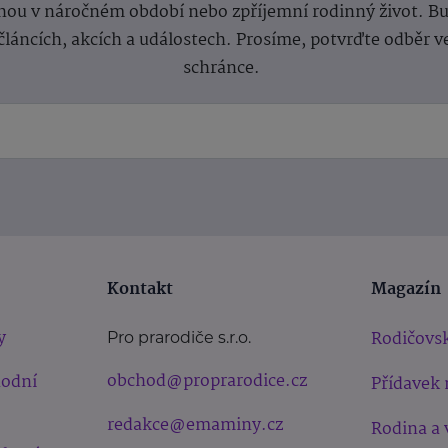
ou v náročném období nebo zpříjemní rodinný život. Buď
článcích, akcích a událostech. Prosíme, potvrďte odběr v
schránce.
Kontakt
Magazín
y
Rodičovsk
Pro prarodiče s.r.o.
obchod@proprarodice.cz
hodní
Přídavek 
redakce@emaminy.cz
Rodina a 