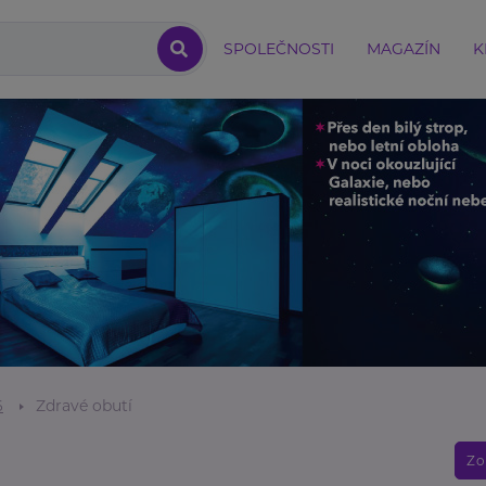
SPOLEČNOSTI
MAGAZÍN
K
6
Zdravé obutí
Zo