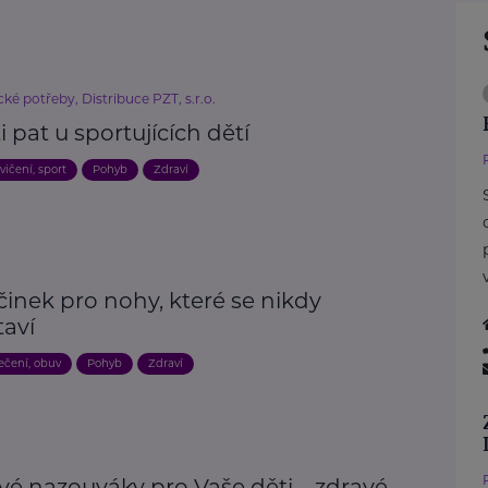
ké potřeby, Distribuce PZT, s.r.o.
i pat u sportujících dětí
vičení, sport
Pohyb
Zdraví
inek pro nohy, které se nikdy
taví
ečení, obuv
Pohyb
Zdraví
vé nazouváky pro Vaše děti – zdravé