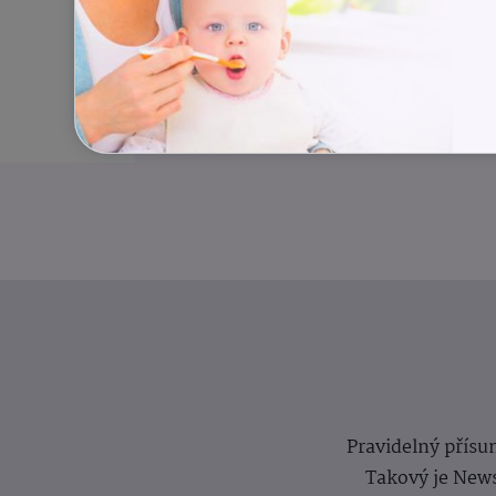
Pravidelný přísun
Takový je News