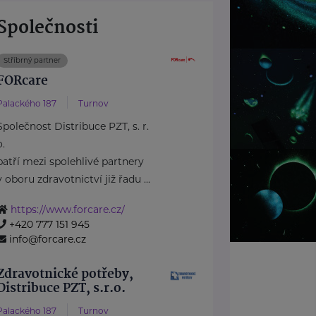
Společnosti
Stříbrný partner
FORcare
Palackého 187
Turnov
Společnost Distribuce PZT, s. r.
o.
patří mezi spolehlivé partnery
v oboru zdravotnictví již řadu ...
https://www.forcare.cz/
+420 777 151 945
info@forcare.cz
Zdravotnické potřeby,
Distribuce PZT, s.r.o.
Palackého 187
Turnov