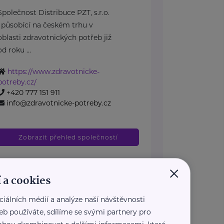
Společnost Distribuce PZT, s.r.o.
, působící na českém trhu v
oblasti zdravotnických potřeb již
od roku ...
https://www.zdravotnicke-
potreby.cz/
+420 777 151 911
info@zdravotnicke-potreby.cz
Zobrazit přehled společností
×
 a cookies
ciálních médií a analýze naší návštěvnosti
eb používáte, sdílíme se svými partnery pro