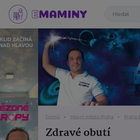
Domů
Hlavní město Praha
Praha 
Zdravé obutí