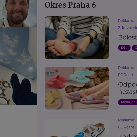
Okres Praha 6
Reklama
Zdravotnic
Bolest
Děti
C
Reklama
FORcare
Odpoč
nezas
Móda, obl
Reklama
FORcare
Korko