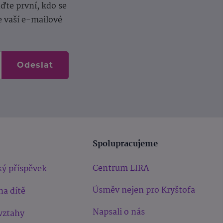
te první, kdo se
e vaší e-mailové
Odeslat
Spolupracujeme
Centrum LIRA
ý příspěvek
Úsměv nejen pro Kryštofa
na dítě
Napsali o nás
vztahy