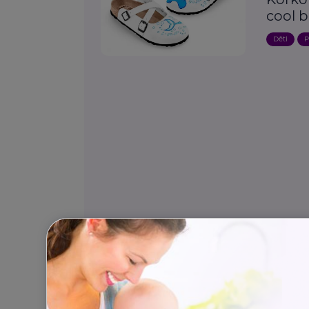
cool 
Děti
P