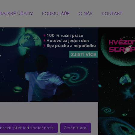
RAJSKÉ ÚŘADY
FORMULÁŘE
O NÁS
KONTAKT
brazit přehled společností
Změnit kraj