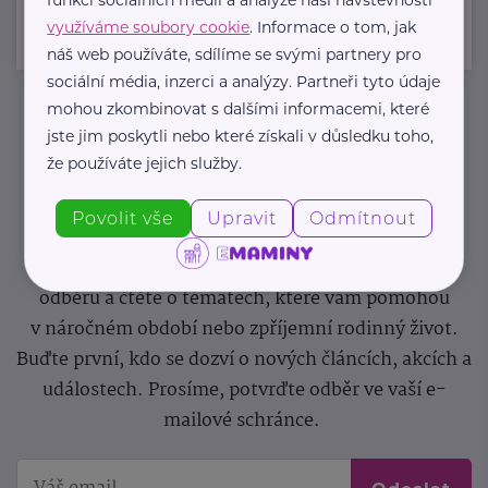
využíváme soubory cookie
. Informace o tom, jak
náš web používáte, sdílíme se svými partnery pro
sociální média, inzerci a analýzy. Partneři tyto údaje
mohou zkombinovat s dalšími informacemi, které
jste jim poskytli nebo které získali v důsledku toho,
Newsletter
že používáte jejich služby.
Pravidelný přísun novinek, inspirace na každý den,
Povolit vše
Upravit
Odmítnout
podpora pro rodiče i sdílení zkušeností. Takový je
Newsletter webu eMaminy.cz. Přihlaste se k jeho
odběru a čtěte o tématech, které vám pomohou
v náročném období nebo zpříjemní rodinný život.
Buďte první, kdo se dozví o nových článcích, akcích a
událostech. Prosíme, potvrďte odběr ve vaší e-
mailové schránce.