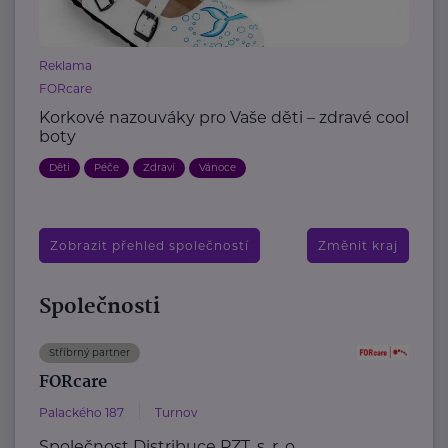
Reklama
FORcare
Korkové nazouváky pro Vaše děti – zdravé cool
boty
Děti
Péče
Zdraví
Vánoce
Zobrazit přehled společností
Změnit kraj
Společnosti
Stříbrný partner
FORcare
Palackého 187
Turnov
Společnost Distribuce PZT, s. r. o.