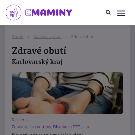
Domů
Karlovarský kraj
Zdravé obutí
Zdravé obutí
Karlovarský kraj
Reklama
Zdravotnické potřeby, Distribuce PZT, s.r.o.