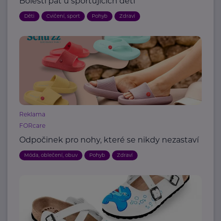
Bolesti pat u sportujících dětí
Děti
Cvičení, sport
Pohyb
Zdraví
Reklama
FORcare
Odpočinek pro nohy, které se nikdy nezastaví
Móda, oblečení, obuv
Pohyb
Zdraví