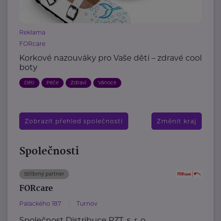
Reklama
FORcare
Korkové nazouváky pro Vaše děti – zdravé cool
boty
Děti
Péče
Zdraví
Vánoce
Zobrazit přehled společností
Změnit kraj
Společnosti
Stříbrný partner
FORcare
Palackého 187
Turnov
Společnost Distribuce PZT, s. r. o.