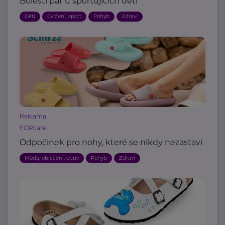
Bolesti pat u sportujících dětí
Děti
Cvičení, sport
Pohyb
Zdraví
Reklama
FORcare
Odpočinek pro nohy, které se nikdy nezastaví
Móda, oblečení, obuv
Pohyb
Zdraví