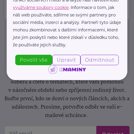
využíváme soubory cookie
. Informace o tom, jak
náš web používáte, sdílíme se svými partnery pro
sociální média, inzerci a analýzy. Partneři tyto údaje
mohou zkombinovat s dalšími informacemi, které
jste jim poskytli nebo které získali v důsledku toho,
Newsletter
že používáte jejich služby.
Pravidelný přísun novinek, inspirace na každý den,
Povolit vše
Upravit
Odmítnout
podpora pro rodiče i sdílení zkušeností. Takový je
Newsletter webu eMaminy.cz. Přihlaste se k jeho
odběru a čtěte o tématech, které vám pomohou
v náročném období nebo zpříjemní rodinný život.
Buďte první, kdo se dozví o nových článcích, akcích a
událostech. Prosíme, potvrďte odběr ve vaší e-
mailové schránce.