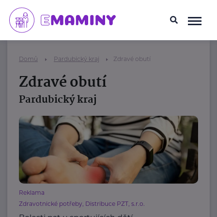
Domů
Pardubický kraj
Zdravé obutí
Zdravé obutí
Pardubický kraj
Reklama
Zdravotnické potřeby, Distribuce PZT, s.r.o.