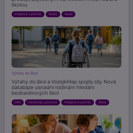
školou
Podpora a pomoc
Rodič
Škola
Výtahy do škol
Výtahy do škol a VozejkMap spojily síly. Nová
databáze usnadní rodinám hledání
bezbariérových škol
Děti
Handicap, porucha
Podpora a pomoc
Škola