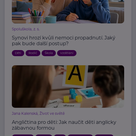
Spoluškola, z. s.
Synovi hrozí kvůli nemoci propadnutí. Jaký
pak bude další postup?
Děti
Rodič
Škola
Vzdělání
Jana Kalenská, Život ve světě
Angličtina pro děti: Jak naučit děti anglicky
zábavnou formou