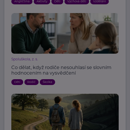
Angličtina
Aktivity
Děti
Výchova dětí
Vzdělání
Spoluškola, z. s.
Co dělat, když rodiče nesouhlasí se slovním
hodnocením na vysvědčení
Děti
Rodič
Školka