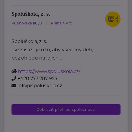
Spoluškola, z. s.
Ružinovská 1161/8
Praha 4 Krč
Spoluškola, z. s.
, se zasazuje o to, aby všechny děti,
bez ohledu na jejich ...
https://www.spoluskola.cz/
+420 777 787 955
info@spoluskola.cz
Zobrazit přehled společností