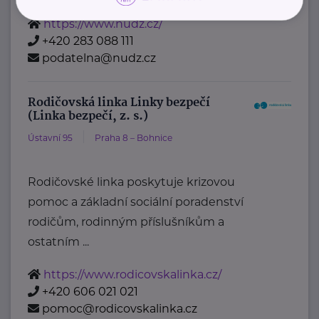
https://www.nudz.cz/
+420 283 088 111
podatelna@nudz.cz
Rodičovská linka Linky bezpečí
(Linka bezpečí, z. s.)
Ústavní 95
Praha 8 – Bohnice
Rodičovské linka poskytuje krizovou
pomoc a základní sociální poradenství
rodičům, rodinným příslušníkům a
ostatním ...
https://www.rodicovskalinka.cz/
+420 606 021 021
pomoc@rodicovskalinka.cz