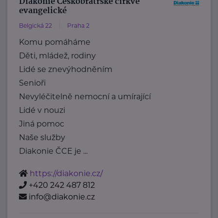
Diakonie Českobratrské církve
evangelické
Belgická 22
Praha 2
Komu pomáháme
Děti, mládež, rodiny
Lidé se znevýhodněním
Senioři
Nevyléčitelně nemocní a umírající
Lidé v nouzi
Jiná pomoc
Naše služby
Diakonie ČCE je ...
https://diakonie.cz/
+420 242 487 812
info@diakonie.cz