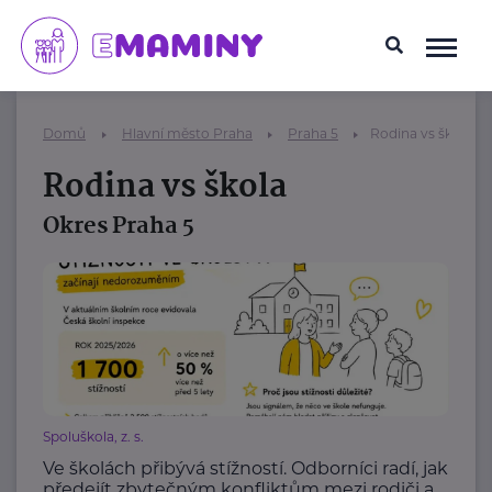
Domů
Hlavní město Praha
Praha 5
Rodina vs škola
Rodina vs škola
Okres Praha 5
Spoluškola, z. s.
Ve školách přibývá stížností. Odborníci radí, jak
předejít zbytečným konfliktům mezi rodiči a