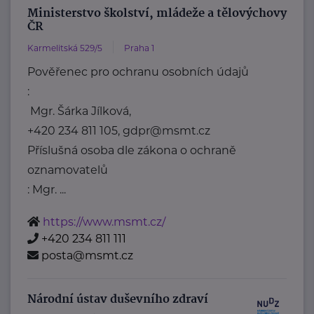
Ministerstvo školství, mládeže a tělovýchovy
ČR
Karmelitská 529/5
Praha 1
Pověřenec pro ochranu osobních údajů
:
Mgr. Šárka Jílková,
+420 234 811 105, gdpr@msmt.cz
Příslušná osoba dle zákona o ochraně
oznamovatelů
: Mgr. ...
https://www.msmt.cz/
+420 234 811 111
posta@msmt.cz
Národní ústav duševního zdraví