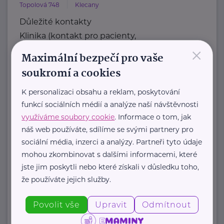
Topolová 748
Klecany
Důležité kontakty
Klinika (kontakt pro pacienty,
×
objednávání)
Maximální bezpečí pro vaše
Telefon
soukromí a cookies
+420 283 088 244
E-mail
K personalizaci obsahu a reklam, poskytování
funkcí sociálních médií a analýze naší návštěvnosti
ambulance@nudz.cz
využíváme soubory cookie
. Informace o tom, jak
Zdravotní dokumentace
náš web používáte, sdílíme se svými partnery pro
Telefon
sociální média, inzerci a analýzy. Partneři tyto údaje
+420 283 088 111
mohou zkombinovat s dalšími informacemi, které
E-mail
jste jim poskytli nebo které získali v důsledku toho,
datová schránka: uehpcbb
že používáte jejich služby.
Recepce
Telefon
Povolit vše
Upravit
Odmítnout
+420 ...