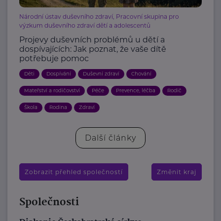
Národní ústav duševního zdraví, Pracovní skupina pro
výzkum duševního zdraví dětí a adolescentů
Projevy duševních problémů u dětí a
dospívajících: Jak poznat, že vaše dítě
potřebuje pomoc
Děti
Dospívání
Duševní zdraví
Chování
Mateřství a rodičovství
Péče
Prevence, léčba
Rodič
Škola
Rodina
Zdraví
Další články
Zobrazit přehled společností
Změnit kraj
Společnosti