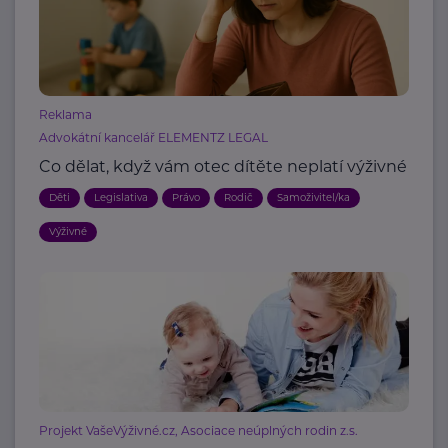
Reklama
Advokátní kancelář ELEMENTZ LEGAL
Co dělat, když vám otec dítěte neplatí výživné
Děti
Legislativa
Právo
Rodič
Samoživitel/ka
Výživné
Projekt VašeVýživné.cz, Asociace neúplných rodin z.s.