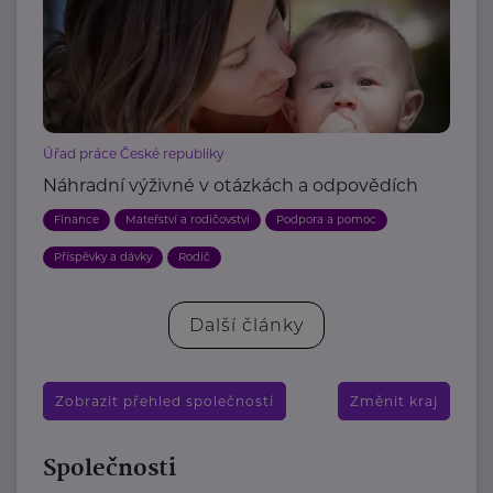
Úřad práce České republiky
Náhradní výživné v otázkách a odpovědích
Finance
Mateřství a rodičovství
Podpora a pomoc
Příspěvky a dávky
Rodič
Další články
Zobrazit přehled společností
Změnit kraj
Společnosti