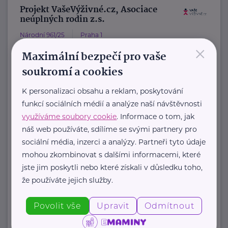
Projekt VašeVýživné.cz, Asociace
neúplných rodin z.s.
Národní 961/25
Praha 1
×
VašeVýživné.cz
Maximální bezpečí pro vaše
je asistenční program, který pod
soukromí a cookies
záštitou Asociace neúplných rodin z.
K personalizaci obsahu a reklam, poskytování
s. pomáhá rodičům získat ...
funkcí sociálních médií a analýze naší návštěvnosti
využíváme soubory cookie
. Informace o tom, jak
https://www.vasevyzivne.cz/
náš web používáte, sdílíme se svými partnery pro
+420 800 400 441
sociální média, inzerci a analýzy. Partneři tyto údaje
info@vasevyzivne.cz
mohou zkombinovat s dalšími informacemi, které
jste jim poskytli nebo které získali v důsledku toho,
že používáte jejich služby.
Zobrazit přehled společností
Povolit vše
Upravit
Odmítnout