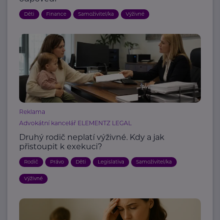
Děti
Finance
Samoživitel/ka
Výživné
Reklama
Advokátní kancelář ELEMENTZ LEGAL
Druhý rodič neplatí výživné. Kdy a jak
přistoupit k exekuci?
Rodič
Právo
Děti
Legislativa
Samoživitel/ka
Výživné