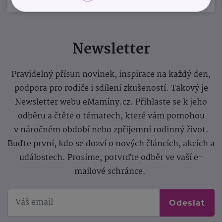
Newsletter
Pravidelný přísun novinek, inspirace na každý den,
podpora pro rodiče i sdílení zkušeností. Takový je
Newsletter webu eMaminy.cz. Přihlaste se k jeho
odběru a čtěte o tématech, které vám pomohou
v náročném období nebo zpříjemní rodinný život.
Buďte první, kdo se dozví o nových článcích, akcích a
událostech. Prosíme, potvrďte odběr ve vaší e-
mailové schránce.
Odeslat