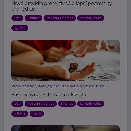
Nová pravidla pro výživné a lepší podmínky
pro rodiče
Děti
Finance
Podpora a pomoc
Samoživitel/ka
Výživné
Projekt VašeVýživné.cz, Asociace neúplných rodin z.s.
Vaševýživné.cz: Data za rok 2024
Děti
Podpora a pomoc
Finance
Samoživitel/ka
Výživné
Rodič