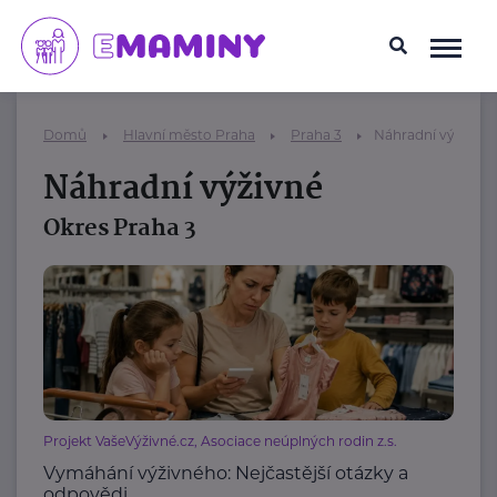
Domů
Hlavní město Praha
Praha 3
Náhradní výživné
Náhradní výživné
Okres Praha 3
Projekt VašeVýživné.cz, Asociace neúplných rodin z.s.
Vymáhání výživného: Nejčastější otázky a
odpovědi