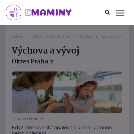
Domů
Hlavní město Praha
Praha 2
Výchova a vývoj
Výchova a vývoj
Okres Praha 2
Centrum LIRA, z.ú.
Když dítě odmítá opalovací krém, klobouk
nebo oblečení