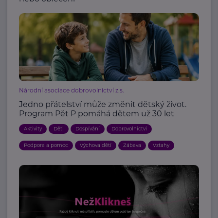
Národní asociace dobrovolnictví z.s.
Jedno přátelství může změnit dětský život.
Program Pět P pomáhá dětem už 30 let
Aktivity
Děti
Dospívání
Dobrovolnictví
Podpora a pomoc
Výchova dětí
Zábava
Vztahy