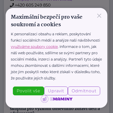
+420 605 249 850
×
jana@zivotvesvete.cz
Maximální bezpečí pro vaše
soukromí a cookies
Nadační fond Spolu s odvahou
K personalizaci obsahu a reklam, poskytování
Žižkova 403
Mladá Boleslav
funkcí sociálních médií a analýze naší návštěvnosti
Nadační fond Spolu s odvahou
využíváme soubory cookie
. Informace o tom, jak
je nezisková organizace, jejímž
náš web používáte, sdílíme se svými partnery pro
posláním je podporovat duševní
sociální média, inzerci a analýzy. Partneři tyto údaje
zdraví dětí ...
mohou zkombinovat s dalšími informacemi, které
jste jim poskytli nebo které získali v důsledku toho,
https://spolusodvahou.org/cz/
že používáte jejich služby.
+420 725 565 273
info@spolusodvahou.cz
Povolit vše
Upravit
Odmítnout
Národní ústav duševního zdraví, Pracovní
skupina pro výzkum duševního zdraví dětí a