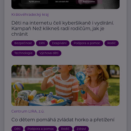
Královéhradecký kraj
Děti na internetu čelí kyberšikaně i vydírání.
Kampaň Než klikneš radí rodičům, jak je
chránit
Bezpečnost
Děti
Dospívání
Podpora a pomoc
Rodič
Technologie
Výchova dětí
Centrum LIRA, z.ú.
Co dětem pomáhá zvládat horko a přetížení
Děti
Podpora a pomoc
Rodič
Zdraví