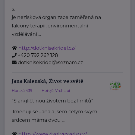
s.
je nezisková organizace zaměřená na
falcony terapii, environmentální
vzdělávání ...
http://dotknisekridel.cz/
+420 792 262 128
dotknisekridel@seznam.cz
Jana Kalenská, Život ve světě
Horská 439
Hořejší Vrchlabí
“S angličtinou životem bez limitů”
Jmenuji se Jana a jsem celým svým
srdcem máma dvou ...
https://www.zivotvesvete.cz/