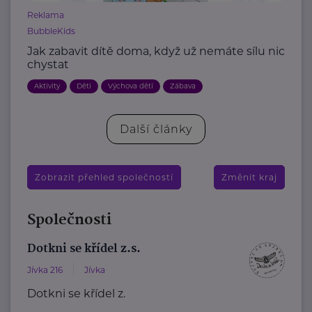
Reklama
BubbleKids
Jak zabavit dítě doma, když už nemáte sílu nic
chystat
Aktivity
Děti
Výchova dětí
Zábava
Další články
Zobrazit přehled společností
Změnit kraj
Společnosti
Dotkni se křídel z.s.
Jívka 216
Jívka
Dotkni se křídel z.