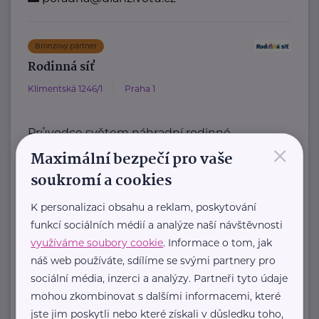
Bronzový partner
Rodinná síť
Klimentská 1246/1
Praha 1
Průvodce světem náhradní rodinné
×
péče v ČR
Maximální bezpečí pro vaše
Portál Rodinná síť je přední
soukromí a cookies
informační platforma zaměřená ...
K personalizaci obsahu a reklam, poskytování
funkcí sociálních médií a analýze naší návštěvnosti
https://rodinnasit.cz/
info@rodinnasit.cz
využíváme soubory cookie
. Informace o tom, jak
náš web používáte, sdílíme se svými partnery pro
sociální média, inzerci a analýzy. Partneři tyto údaje
Tereza Derkačová
mohou zkombinovat s dalšími informacemi, které
Krkonošská 153
Vrchlabí
jste jim poskytli nebo které získali v důsledku toho,