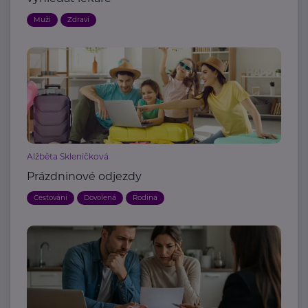
Muži
Zdraví
Alžběta Skleničková
Prázdninové odjezdy
Cestování
Dovolená
Rodina