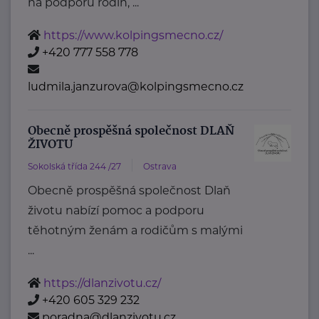
na podporu rodin, ...
https://www.kolpingsmecno.cz/
+420 777 558 778
ludmila.janzurova@kolpingsmecno.cz
Obecně prospěšná společnost DLAŇ
ŽIVOTU
Sokolská třída 244 /27
Ostrava
Obecně prospěšná společnost Dlaň
životu nabízí pomoc a podporu
těhotným ženám a rodičům s malými
...
https://dlanzivotu.cz/
+420 605 329 232
poradna@dlanzivotu.cz