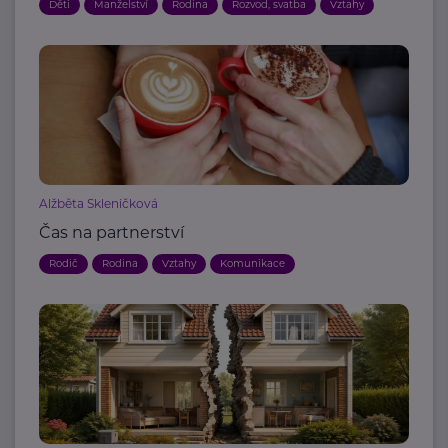
Děti
Manželství
Rodina
Rozvod, svatba
Vztahy
Alžběta Skleničková
Čas na partnerství
Rodič
Rodina
Vztahy
Komunikace