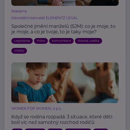
Reklama
Advokátní kancelář ELEMENTZ LEGAL
Společné jmění manželů (SJM): co je moje, to
je moje, a co je tvoje, to je taky moje?
Legislativa
Právo
Komunikace
Rozvod, svatba
Vztahy
WOMEN FOR WOMEN, o.p.s.
Když se rodina rozpadá: 3 situace, které děti
bolí víc než samotný rozchod rodičů