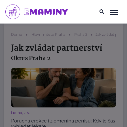
Domů
Hlavní město Praha
Praha 2
Jak zvládat partne
Jak zvládat partnerství
Okres Praha 2
Loono, z. s.
Porucha erekce i zlomenina penisu: Kdy je čas
vyhledat lékaře