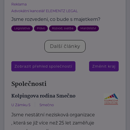
Reklama
Advokátní kancelář ELEMENTZ LEGAL
Jsme rozvedeni, co bude s majetkem?
Legislativa
Právo
Rozvod, svatba
Manželství
Další články
Zobrazit přehled společností
Změnit kraj
Společnosti
Kolpingova rodina Smečno
U Zámku 5
Smečno
Jsme nestátní nezisková organizace
, která se již více než 25 let zaměřuje