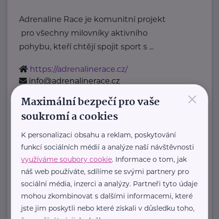
Adrenaline Race je komunitní projekt
pro všechny milovníky aktivního
pohybu, kteří chtějí spojit sport s ...
https://adrenalinerace.cz/
info@adrenalinerace.cz
×
Maximální bezpečí pro vaše
STEZKA ČESKEM, Z.S.
soukromí a cookies
Kolmá 1172/8
Plzeň - Doubravka
K personalizaci obsahu a reklam, poskytování
Stezka Českem je nekomerční
funkcí sociálních médií a analýze naší návštěvnosti
projekt party nadšenců
využíváme soubory cookie
. Informace o tom, jak
, kteří se spojili s Klubem českých
náš web používáte, sdílíme se svými partnery pro
sociální média, inzerci a analýzy. Partneři tyto údaje
turistů
mohou zkombinovat s dalšími informacemi, které
a ...
jste jim poskytli nebo které získali v důsledku toho,