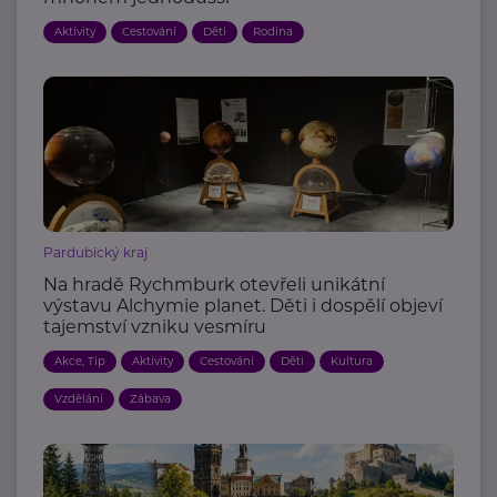
Aktivity
Cestování
Děti
Rodina
Pardubický kraj
Na hradě Rychmburk otevřeli unikátní
výstavu Alchymie planet. Děti i dospělí objeví
tajemství vzniku vesmíru
Akce, Tip
Aktivity
Cestování
Děti
Kultura
Vzdělání
Zábava