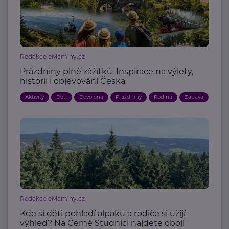
Redakce eMaminy.cz
Prázdniny plné zážitků. Inspirace na výlety,
historii i objevování Česka
Aktivity
Děti
Dovolená
Prázdniny
Rodina
Zábava
Redakce eMaminy.cz
Kde si děti pohladí alpaku a rodiče si užijí
výhled? Na Černé Studnici najdete obojí