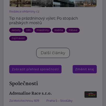
Redakce eMaminy.cz
Tip na prázdninový výlet: Po stopách
pražských mostů
Aktivity
Děti
Prázdniny
Rodina
Zábava
Zajímavost
Další články
Zobrazit přehled společností
Změnit kraj
Společnosti
Adrenaline Race s.r.o.
Za Mototechnou 1619
Praha 5 – Stodůlky