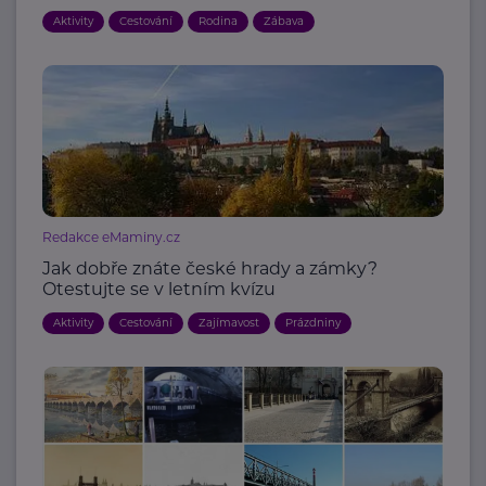
Aktivity
Cestování
Rodina
Zábava
Redakce eMaminy.cz
Jak dobře znáte české hrady a zámky?
Otestujte se v letním kvízu
Aktivity
Cestování
Zajímavost
Prázdniny