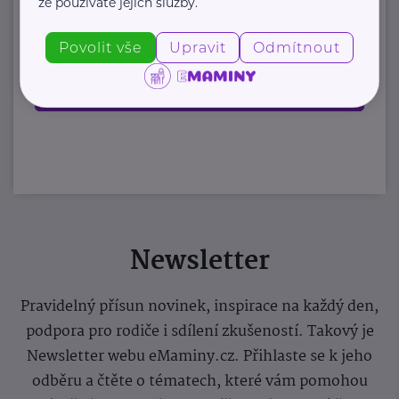
https://www.stezkaceskem.cz/
že používáte jejich služby.
stezkaceskem@email.cz
Povolit vše
Upravit
Odmítnout
Zobrazit přehled společností
Newsletter
Pravidelný přísun novinek, inspirace na každý den,
podpora pro rodiče i sdílení zkušeností. Takový je
Newsletter webu eMaminy.cz. Přihlaste se k jeho
odběru a čtěte o tématech, které vám pomohou