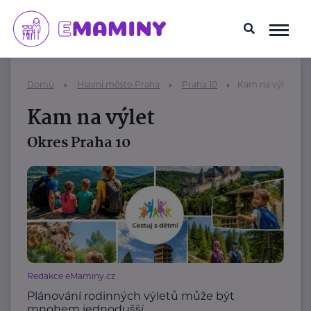
Domů
Hlavní město Praha
Praha 10
Kam na výlet
Kam na výlet
Okres Praha 10
Redakce eMaminy.cz
Plánování rodinných výletů může být
mnohem jednodušší