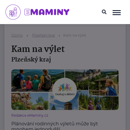
Domů
Plzeňský kraj
Kam na výlet
Kam na výlet
Plzeňský kraj
Redakce eMaminy.cz
Plánování rodinných výletů může být
mnohem jednodušší