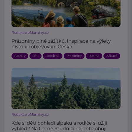
Redakce eMaminy.cz
Prázdniny plné zážitků. Inspirace na výlety,
historii i objevování Česka
Aktivity
Děti
Dovolená
Prázdniny
Rodina
Zábava
Redakce eMaminy.cz
Kde si děti pohladí alpaku a rodiče si užijí
výhled? Na Černé Studnici najdete obojí