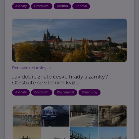
Aktivity
Cestování
Rodina
Zábava
Redakce eMaminy.cz
Jak dobře znáte české hrady a zámky?
Otestujte se v letním kvízu
Aktivity
Cestování
Zajímavost
Prázdniny