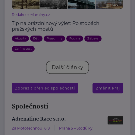
Redakce eMaminy.cz
Tip na prázdninový výlet: Po stopách
pražských mostů
Aktivity
Děti
Prázdniny
Rodina
Zábava
Zajímavost
Další články
Zobrazit přehled společností
Změnit kraj
Společnosti
Adrenaline Race s.r.o.
Za Mototechnou 1619
Praha 5 – Stodůlky