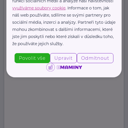
https://www.stezkaceskem.cz/
funkcí sociálních médií a analýze naší návštěvnosti
stezkaceskem@email.cz
využíváme soubory cookie
. Informace o tom, jak
náš web používáte, sdílíme se svými partnery pro
sociální média, inzerci a analýzy. Partneři tyto údaje
mohou zkombinovat s dalšími informacemi, které
Zobrazit přehled společností
jste jim poskytli nebo které získali v důsledku toho,
že používáte jejich služby.
Povolit vše
Upravit
Odmítnout