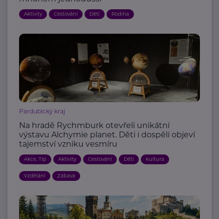
Aktivity
Cestování
Děti
Rodina
Pardubický kraj
Na hradě Rychmburk otevřeli unikátní
výstavu Alchymie planet. Děti i dospělí objeví
tajemství vzniku vesmíru
Akce, Tip
Aktivity
Cestování
Děti
Kultura
Vzdělání
Zábava