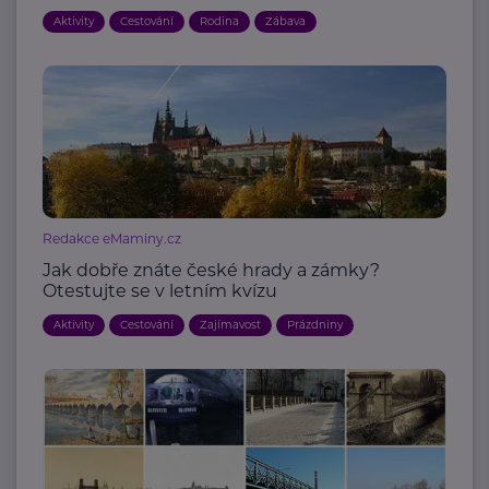
Aktivity
Cestování
Rodina
Zábava
Redakce eMaminy.cz
Jak dobře znáte české hrady a zámky?
Otestujte se v letním kvízu
Aktivity
Cestování
Zajímavost
Prázdniny