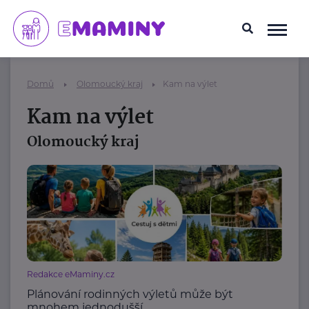
Domů
Olomoucký kraj
Kam na výlet
Kam na výlet
Olomoucký kraj
Redakce eMaminy.cz
Plánování rodinných výletů může být
mnohem jednodušší