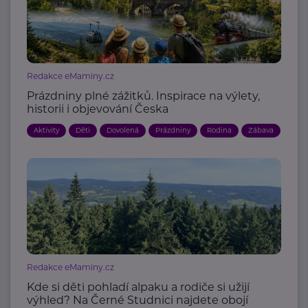
Redakce eMaminy.cz
Prázdniny plné zážitků. Inspirace na výlety,
historii i objevování Česka
Aktivity
Děti
Dovolená
Prázdniny
Rodina
Zábava
Redakce eMaminy.cz
Kde si děti pohladí alpaku a rodiče si užijí
výhled? Na Černé Studnici najdete obojí