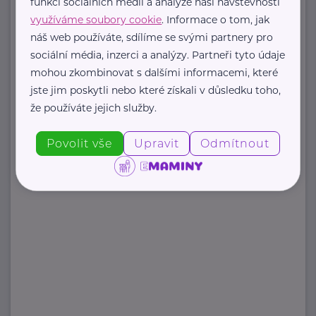
https://www.stezkaceskem.cz/
funkcí sociálních médií a analýze naší návštěvnosti
stezkaceskem@email.cz
využíváme soubory cookie
. Informace o tom, jak
náš web používáte, sdílíme se svými partnery pro
sociální média, inzerci a analýzy. Partneři tyto údaje
mohou zkombinovat s dalšími informacemi, které
Zobrazit přehled společností
jste jim poskytli nebo které získali v důsledku toho,
že používáte jejich služby.
Povolit vše
Upravit
Odmítnout