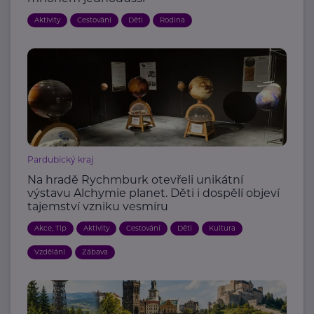
Aktivity
Cestování
Děti
Rodina
Pardubický kraj
Na hradě Rychmburk otevřeli unikátní
výstavu Alchymie planet. Děti i dospělí objeví
tajemství vzniku vesmíru
Akce, Tip
Aktivity
Cestování
Děti
Kultura
Vzdělání
Zábava