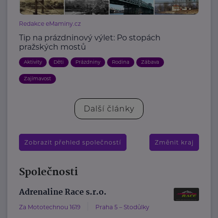
Redakce eMaminy.cz
Tip na prázdninový výlet: Po stopách
pražských mostů
Aktivity
Děti
Prázdniny
Rodina
Zábava
Zajímavost
Další články
Zobrazit přehled společností
Změnit kraj
Společnosti
Adrenaline Race s.r.o.
Za Mototechnou 1619
Praha 5 – Stodůlky