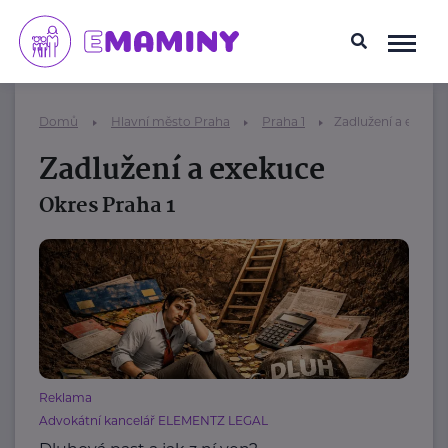
Domů
Hlavní město Praha
Praha 1
Zadlužení a exekuc
Zadlužení a exekuce
Okres Praha 1
Reklama
Advokátní kancelář ELEMENTZ LEGAL