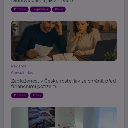
Dluhová past a jak z ní ven?
Finance
Legislativa
Právo
Reklama
Consultarius
Zadluženost v Česku roste: jak se chránit před
finančními potížemi
Finance
Právo