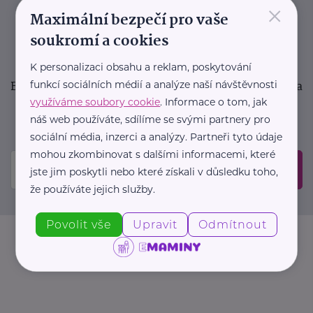
×
podpora pro rodiče i sdílení zkušeností. Takový je
Maximální bezpečí pro vaše
Newsletter webu eMaminy.cz. Přihlaste se k jeho
soukromí a cookies
odběru a čtěte o tématech, které vám pomohou
v náročném období nebo zpříjemní rodinný život.
K personalizaci obsahu a reklam, poskytování
Buďte první, kdo se dozví o nových článcích, akcích a
funkcí sociálních médií a analýze naší návštěvnosti
využíváme soubory cookie
. Informace o tom, jak
událostech. Prosíme, potvrďte odběr ve vaší e-
náš web používáte, sdílíme se svými partnery pro
mailové schránce.
sociální média, inzerci a analýzy. Partneři tyto údaje
mohou zkombinovat s dalšími informacemi, které
Odeslat
jste jim poskytli nebo které získali v důsledku toho,
že používáte jejich služby.
Povolit vše
Upravit
Odmítnout