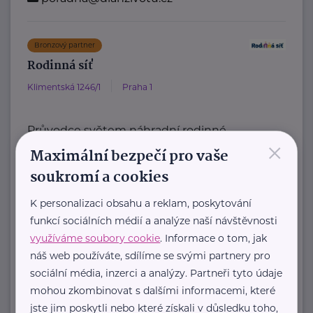
Bronzový partner
Rodinná síť
Klimentská 1246/1
Praha 1
Průvodce světem náhradní rodinné
×
péče v ČR
Maximální bezpečí pro vaše
Portál Rodinná síť je přední
soukromí a cookies
informační platforma zaměřená ...
K personalizaci obsahu a reklam, poskytování
funkcí sociálních médií a analýze naší návštěvnosti
https://rodinnasit.cz/
info@rodinnasit.cz
využíváme soubory cookie
. Informace o tom, jak
náš web používáte, sdílíme se svými partnery pro
sociální média, inzerci a analýzy. Partneři tyto údaje
Tereza Derkačová
mohou zkombinovat s dalšími informacemi, které
Krkonošská 153
Vrchlabí
jste jim poskytli nebo které získali v důsledku toho,