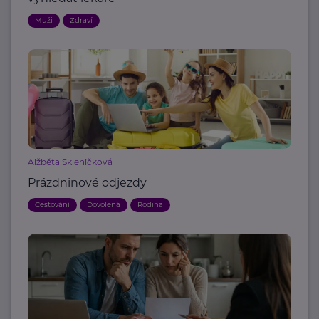
Muži
Zdraví
Alžběta Skleničková
Prázdninové odjezdy
Cestování
Dovolená
Rodina