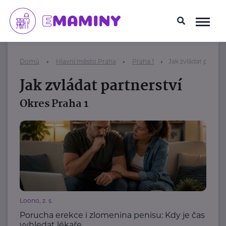
Domů
Hlavní město Praha
Praha 1
Jak zvládat partner
Jak zvládat partnerství
Okres Praha 1
Loono, z. s.
Porucha erekce i zlomenina penisu: Kdy je čas
vyhledat lékaře