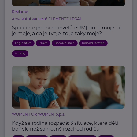
Reklama
Advokátní kancelář ELEMENTZ LEGAL
Společné jmění manželů (SJM): co je moje, to
je moje, a co je tvoje, to je taky moje?
Legislativa
Právo
Komunikace
Rozvod, svatba
Vztahy
WOMEN FOR WOMEN, o.p.s.
Když se rodina rozpadá: 3 situace, které děti
bolí víc než samotný rozchod rodičů