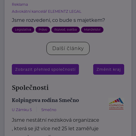
Reklama
Advokátní kancelář ELEMENTZ LEGAL
Jsme rozvedeni, co bude s majetkem?
Legislativa
Právo
Rozvod, svatba
Manželství
Další články
Zobrazit přehled společností
Změnit kraj
Společnosti
Kolpingova rodina Smečno
U Zámku 5
Smečno
Jsme nestátní nezisková organizace
, která se již více než 25 let zaměřuje