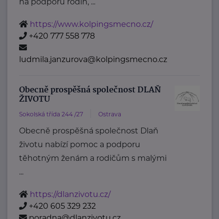
na podporu rodin, ...
https://www.kolpingsmecno.cz/
+420 777 558 778
ludmila.janzurova@kolpingsmecno.cz
Obecně prospěšná společnost DLAŇ
ŽIVOTU
Sokolská třída 244 /27
Ostrava
Obecně prospěšná společnost Dlaň
životu nabízí pomoc a podporu
těhotným ženám a rodičům s malými
...
https://dlanzivotu.cz/
+420 605 329 232
poradna@dlanzivotu.cz