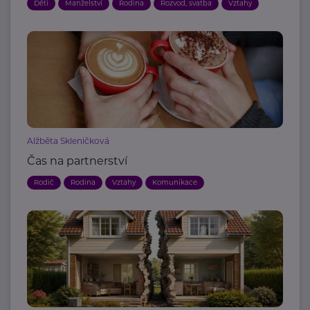
Děti
Manželství
Rodina
Rozvod, svatba
Vztahy
Alžběta Skleničková
Čas na partnerství
Rodič
Rodina
Vztahy
Komunikace