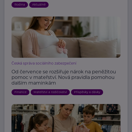
Rodina
Aktuálně
Česká správa sociálního zabezpečení
Od července se rozšiřuje nárok na peněžitou
pomoc v mateřství. Nová pravidla pomohou
dalším maminkám
Finance
Mateřství a rodičovství
Příspěvky a dávky