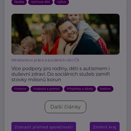
Školka
Výchova dětí
Výživa
Ministerstvo práce a sociálních věcí ČR
Více podpory pro rodiny, děti s autismem i
duševní zdraví. Do sociálních služeb zamíří
stovky milionů korun
Finance
Podpora a pomoc
Příspěvky a dávky
Rodina
Další články
Zobrazit přehled společností
Změnit kraj