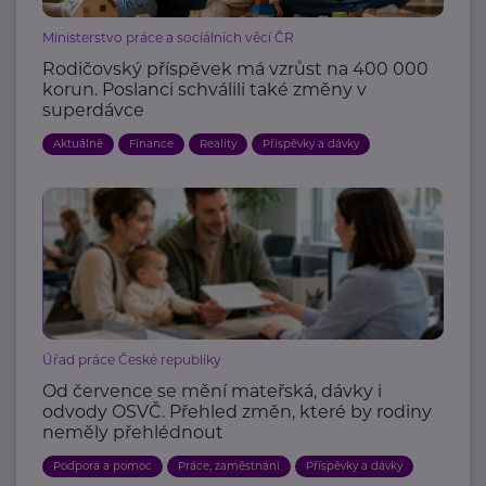
Ministerstvo práce a sociálních věcí ČR
Rodičovský příspěvek má vzrůst na 400 000
korun. Poslanci schválili také změny v
superdávce
Aktuálně
Finance
Reality
Příspěvky a dávky
Úřad práce České republiky
Od července se mění mateřská, dávky i
odvody OSVČ. Přehled změn, které by rodiny
neměly přehlédnout
Podpora a pomoc
Práce, zaměstnání
Příspěvky a dávky