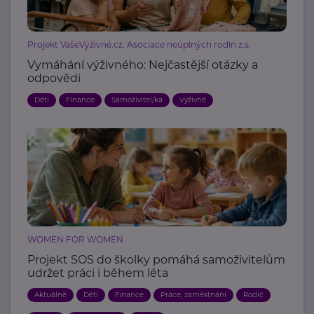
Projekt VašeVýživné.cz, Asociace neúplných rodin z.s.
Vymáhání výživného: Nejčastější otázky a
odpovědi
Děti
Finance
Samoživitel/ka
Výživné
WOMEN FOR WOMEN
Projekt SOS do školky pomáhá samoživitelům
udržet práci i během léta
Aktuálně
Děti
Finance
Práce, zaměstnání
Rodič