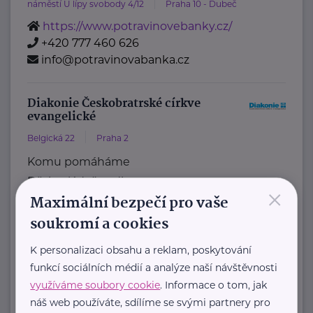
náměstí U lípy svobody 4/12
Praha 10 - Dubeč
https://www.potravinovebanky.cz/
+420 777 460 626
info@potravinovabanka.cz
Diakonie Českobratrské církve
evangelické
Belgická 22
Praha 2
Komu pomáháme
Děti, mládež, rodiny
×
Maximální bezpečí pro vaše
Lidé se znevýhodněním
soukromí a cookies
Senioři
Nevyléčitelně nemocní a umírající
K personalizaci obsahu a reklam, poskytování
Lidé v nouzi
funkcí sociálních médií a analýze naší návštěvnosti
Jiná pomoc
využíváme soubory cookie
. Informace o tom, jak
Naše služby
náš web používáte, sdílíme se svými partnery pro