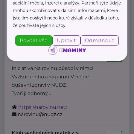
Diakonie ČCE je ...
sociální média, inzerci a analýzy. Partneři tyto údaje
mohou zkombinovat s dalšími informacemi, které
https://diakonie.cz/
jste jim poskytli nebo které získali v důsledku toho,
+420 242 487 812
že používáte jejich služby.
info@diakonie.cz
Povolit vše
Upravit
Odmítnout
Iniciativa NA ROVINU
Topolová 748
Klecany
Iniciativa Na rovinu působí v rámci
Výzkumného programu Veřejné
duševní zdraví v NUDZ.
Tvoří ji odborný ...
https://narovinu.net/
narovinu@nudz.cz
Klub svobodných matek z.s.