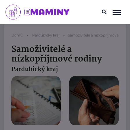
Domů
Pardubický kraj
Samoživitelé a nízkopříjmové rodin
Samoživitelé a
nízkopříjmové rodiny
Pardubický kraj