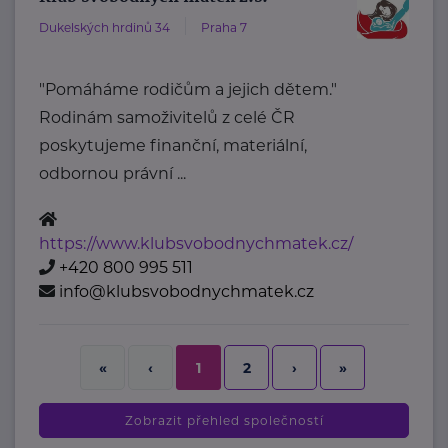
Dukelských hrdinů 34
Praha 7
"Pomáháme rodičům a jejich dětem."
Rodinám samoživitelů z celé ČR
poskytujeme finanční, materiální,
odbornou právní ...
https://www.klubsvobodnychmatek.cz/
+420 800 995 511
info@klubsvobodnychmatek.cz
2
›
»
«
‹
1
Zobrazit přehled společností