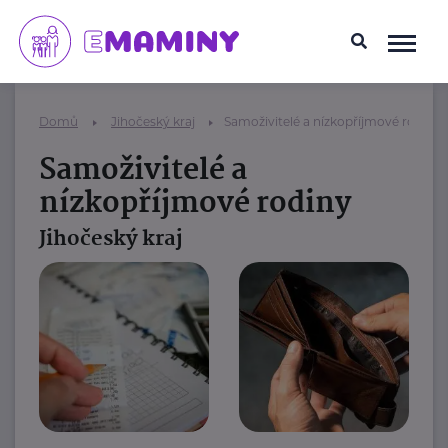
Domů
Jihočeský kraj
Samoživitelé a nízkopříjmové rodiny
Samoživitelé a
nízkopříjmové rodiny
Jihočeský kraj