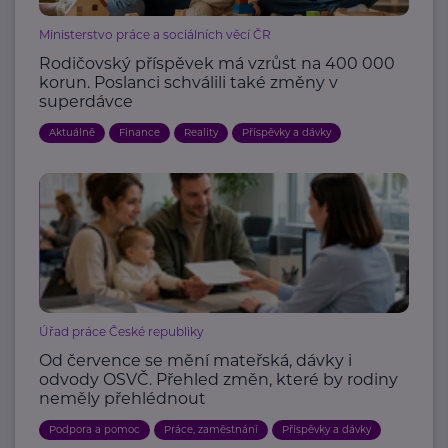
Ministerstvo práce a sociálních věcí ČR
Rodičovský příspěvek má vzrůst na 400 000
korun. Poslanci schválili také změny v
superdávce
Aktuálně
Finance
Reality
Příspěvky a dávky
Úřad práce České republiky
Od července se mění mateřská, dávky i
odvody OSVČ. Přehled změn, které by rodiny
neměly přehlédnout
Podpora a pomoc
Práce, zaměstnání
Příspěvky a dávky