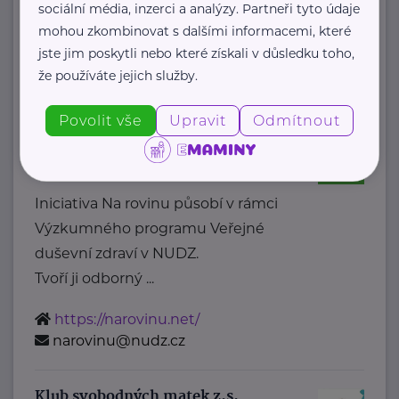
Diakonie ČCE je ...
sociální média, inzerci a analýzy. Partneři tyto údaje
mohou zkombinovat s dalšími informacemi, které
https://diakonie.cz/
jste jim poskytli nebo které získali v důsledku toho,
+420 242 487 812
že používáte jejich služby.
info@diakonie.cz
Povolit vše
Upravit
Odmítnout
Iniciativa NA ROVINU
Topolová 748
Klecany
Iniciativa Na rovinu působí v rámci
Výzkumného programu Veřejné
duševní zdraví v NUDZ.
Tvoří ji odborný ...
https://narovinu.net/
narovinu@nudz.cz
Klub svobodných matek z.s.