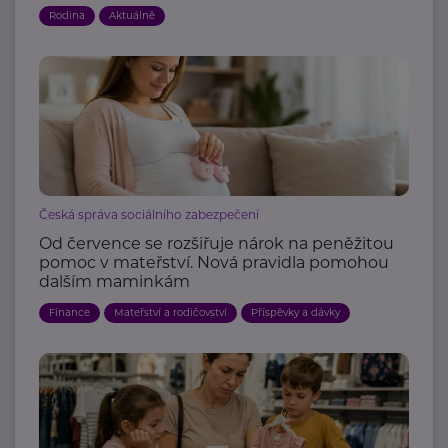
Rodina
Aktuálně
Česká správa sociálního zabezpečení
Od července se rozšiřuje nárok na peněžitou
pomoc v mateřství. Nová pravidla pomohou
dalším maminkám
Finance
Mateřství a rodičovství
Příspěvky a dávky