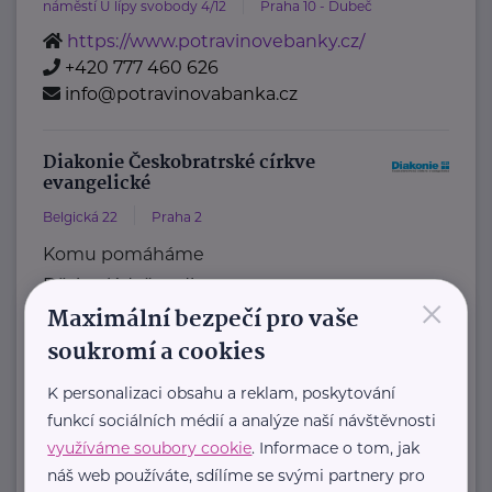
náměstí U lípy svobody 4/12
Praha 10 - Dubeč
https://www.potravinovebanky.cz/
+420 777 460 626
info@potravinovabanka.cz
Diakonie Českobratrské církve
evangelické
Belgická 22
Praha 2
Komu pomáháme
Děti, mládež, rodiny
×
Maximální bezpečí pro vaše
Lidé se znevýhodněním
soukromí a cookies
Senioři
Nevyléčitelně nemocní a umírající
K personalizaci obsahu a reklam, poskytování
Lidé v nouzi
funkcí sociálních médií a analýze naší návštěvnosti
Jiná pomoc
využíváme soubory cookie
. Informace o tom, jak
Naše služby
náš web používáte, sdílíme se svými partnery pro