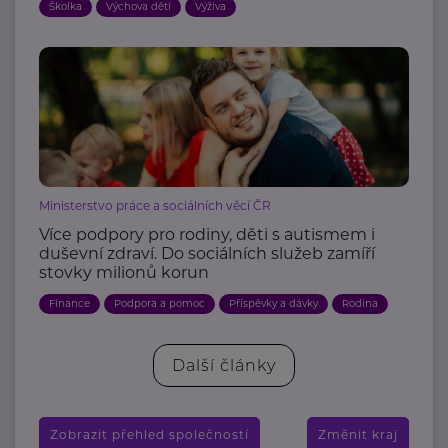
Školka
Výchova dětí
Výživa
Ministerstvo práce a sociálních věcí ČR
Více podpory pro rodiny, děti s autismem i
duševní zdraví. Do sociálních služeb zamíří
stovky milionů korun
Finance
Podpora a pomoc
Příspěvky a dávky
Rodina
Další články
Zobrazit přehled společností
Změnit kraj