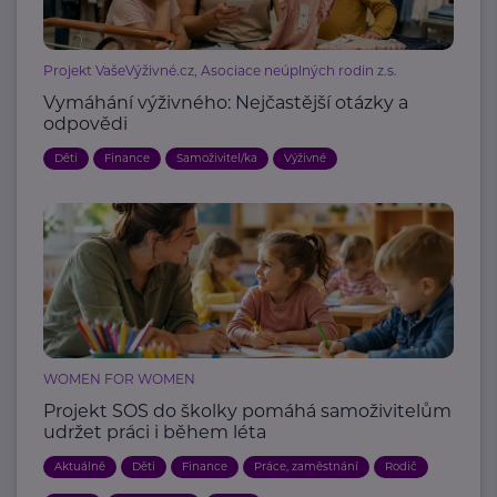
Projekt VašeVýživné.cz, Asociace neúplných rodin z.s.
Vymáhání výživného: Nejčastější otázky a
odpovědi
Děti
Finance
Samoživitel/ka
Výživné
WOMEN FOR WOMEN
Projekt SOS do školky pomáhá samoživitelům
udržet práci i během léta
Aktuálně
Děti
Finance
Práce, zaměstnání
Rodič