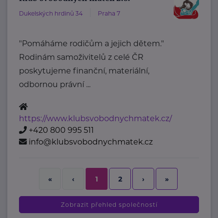
Dukelských hrdinů 34
Praha 7
"Pomáháme rodičům a jejich dětem."
Rodinám samoživitelů z celé ČR
poskytujeme finanční, materiální,
odbornou právní ...
https://www.klubsvobodnychmatek.cz/
+420 800 995 511
info@klubsvobodnychmatek.cz
2
›
»
«
‹
1
Zobrazit přehled společností