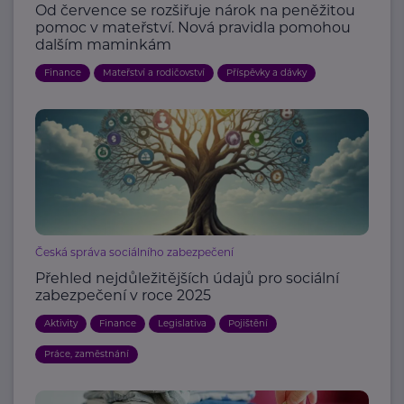
Od července se rozšiřuje nárok na peněžitou
pomoc v mateřství. Nová pravidla pomohou
dalším maminkám
Finance
Mateřství a rodičovství
Příspěvky a dávky
Česká správa sociálního zabezpečení
Přehled nejdůležitějších údajů pro sociální
zabezpečení v roce 2025
Aktivity
Finance
Legislativa
Pojištění
Práce, zaměstnání