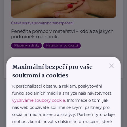
Česká správa sociálního zabezpečení
Peněžitá pomoc v mateřství – kdo a za jakých
podmínek má nárok
Příspěvky a dávky
Mateřství a rodičovství
×
Maximální bezpečí pro vaše
soukromí a cookies
K personalizaci obsahu a reklam, poskytování
funkcí sociálních médií a analýze naší návštěvnosti
Newsletter
využíváme soubory cookie
. Informace o tom, jak
náš web používáte, sdílíme se svými partnery pro
Pravidelný přísun novinek, inspirace na každý den,
sociální média, inzerci a analýzy. Partneři tyto údaje
podpora pro rodiče i sdílení zkušeností. Takový je
mohou zkombinovat s dalšími informacemi, které