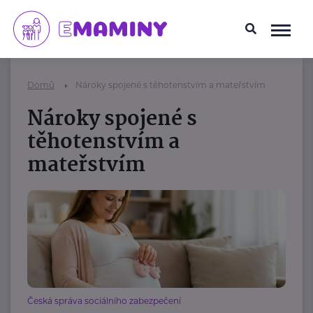
Domů
Nároky spojené s těhotenstvím a mateřstvím
Nároky spojené s
těhotenstvím a
mateřstvím
Česká správa sociálního zabezpečení