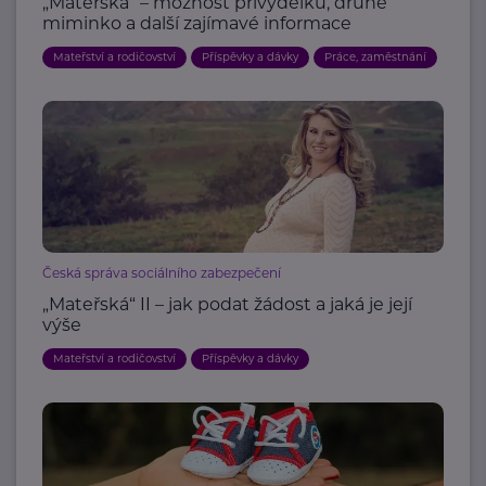
„Mateřská“ – možnost přivýdělku, druhé
miminko a další zajímavé informace
Mateřství a rodičovství
Příspěvky a dávky
Práce, zaměstnání
Česká správa sociálního zabezpečení
„Mateřská“ II – jak podat žádost a jaká je její
výše
Mateřství a rodičovství
Příspěvky a dávky