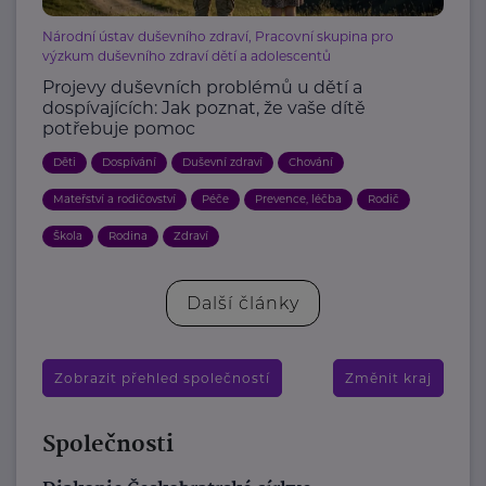
Národní ústav duševního zdraví, Pracovní skupina pro
výzkum duševního zdraví dětí a adolescentů
Projevy duševních problémů u dětí a
dospívajících: Jak poznat, že vaše dítě
potřebuje pomoc
Děti
Dospívání
Duševní zdraví
Chování
Mateřství a rodičovství
Péče
Prevence, léčba
Rodič
Škola
Rodina
Zdraví
Další články
Zobrazit přehled společností
Změnit kraj
Společnosti