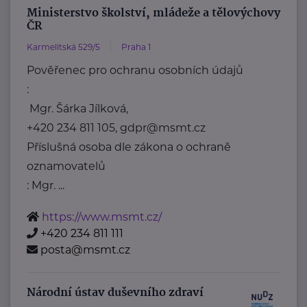
Ministerstvo školství, mládeže a tělovýchovy
ČR
Karmelitská 529/5
Praha 1
Pověřenec pro ochranu osobních údajů
:
Mgr. Šárka Jílková,
+420 234 811 105, gdpr@msmt.cz
Příslušná osoba dle zákona o ochraně
oznamovatelů
: Mgr. ...
https://www.msmt.cz/
+420 234 811 111
posta@msmt.cz
Národní ústav duševního zdraví