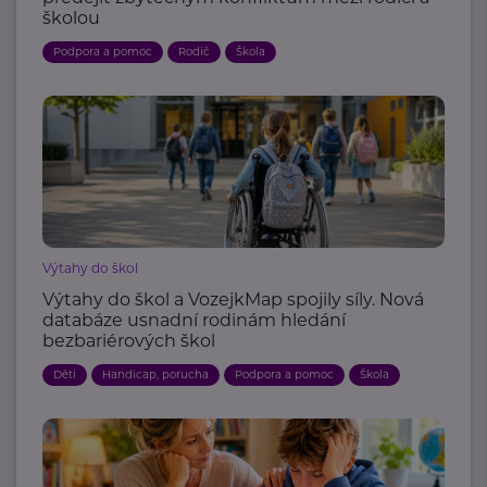
školou
Podpora a pomoc
Rodič
Škola
Výtahy do škol
Výtahy do škol a VozejkMap spojily síly. Nová
databáze usnadní rodinám hledání
bezbariérových škol
Děti
Handicap, porucha
Podpora a pomoc
Škola