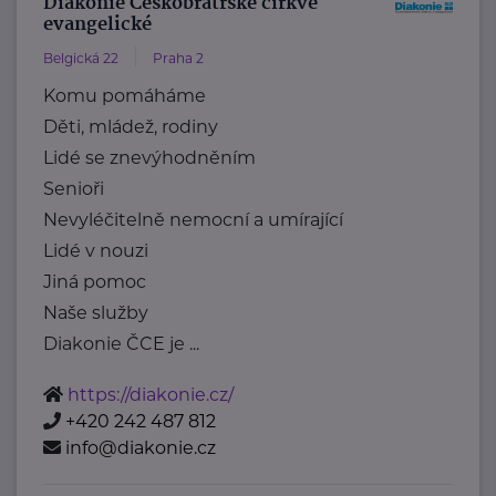
Diakonie Českobratrské církve
evangelické
Belgická 22
Praha 2
Komu pomáháme
Děti, mládež, rodiny
Lidé se znevýhodněním
Senioři
Nevyléčitelně nemocní a umírající
Lidé v nouzi
Jiná pomoc
Naše služby
Diakonie ČCE je ...
https://diakonie.cz/
+420 242 487 812
info@diakonie.cz