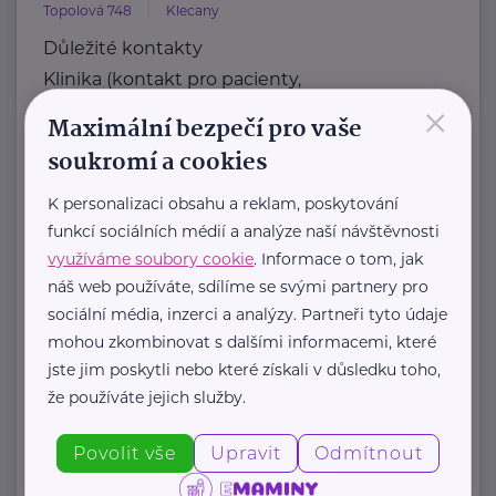
Topolová 748
Klecany
Důležité kontakty
Klinika (kontakt pro pacienty,
×
objednávání)
Maximální bezpečí pro vaše
Telefon
soukromí a cookies
+420 283 088 244
E-mail
K personalizaci obsahu a reklam, poskytování
funkcí sociálních médií a analýze naší návštěvnosti
ambulance@nudz.cz
využíváme soubory cookie
. Informace o tom, jak
Zdravotní dokumentace
náš web používáte, sdílíme se svými partnery pro
Telefon
sociální média, inzerci a analýzy. Partneři tyto údaje
+420 283 088 111
mohou zkombinovat s dalšími informacemi, které
E-mail
jste jim poskytli nebo které získali v důsledku toho,
datová schránka: uehpcbb
že používáte jejich služby.
Recepce
Telefon
Povolit vše
Upravit
Odmítnout
+420 ...