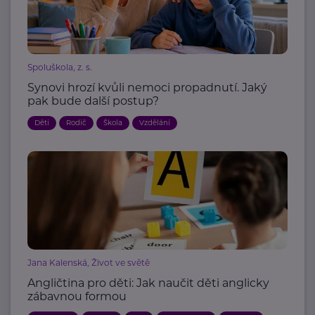
Spoluškola, z. s.
Synovi hrozí kvůli nemoci propadnutí. Jaký
pak bude další postup?
Děti
Rodič
Škola
Vzdělání
Jana Kalenská, Život ve světě
Angličtina pro děti: Jak naučit děti anglicky
zábavnou formou