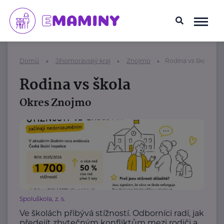
Domů
Jihomoravský kraj
Znojmo
Rodina vs škola
Rodina vs škola
Okres Znojmo
Spoluškola, z. s.
Ve školách přibývá stížností. Odborníci radí, jak
předejít zbytečným konfliktům mezi rodiči a