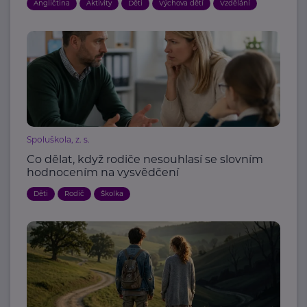
Angličtina
Aktivity
Děti
Výchova dětí
Vzdělání
Spoluškola, z. s.
Co dělat, když rodiče nesouhlasí se slovním
hodnocením na vysvědčení
Děti
Rodič
Školka