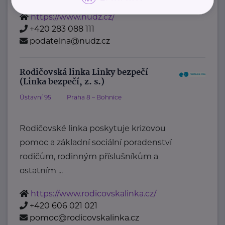
https://www.nudz.cz/
+420 283 088 111
podatelna@nudz.cz
Rodičovská linka Linky bezpečí
(Linka bezpečí, z. s.)
Ústavní 95
Praha 8 – Bohnice
Rodičovské linka poskytuje krizovou
pomoc a základní sociální poradenství
rodičům, rodinným příslušníkům a
ostatním ...
https://www.rodicovskalinka.cz/
+420 606 021 021
pomoc@rodicovskalinka.cz