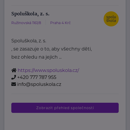
Spoluškola, z. s.
Ružinovská 1161/8
Praha 4 Krč
Spoluškola, z. s.
, se zasazuje o to, aby všechny děti,
bez ohledu na jejich ...
https://www.spoluskola.cz/
+420 777 787 955
info@spoluskola.cz
Zobrazit přehled společností