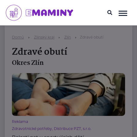
Domů
Zlínský kraj
Zlín
Zdravé obutí
Zdravé obutí
Okres Zlín
Reklama
Zdravotnické potřeby, Distribuce PZT, s.r.o.