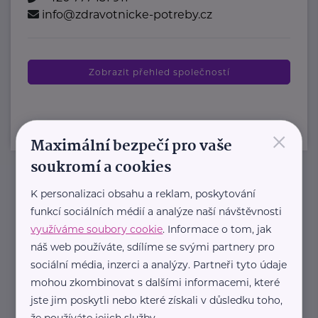
info@zdravotnicke-potreby.cz
Zobrazit přehled společností
×
Maximální bezpečí pro vaše
soukromí a cookies
K personalizaci obsahu a reklam, poskytování
Newsletter
funkcí sociálních médií a analýze naší návštěvnosti
využíváme soubory cookie
. Informace o tom, jak
Pravidelný přísun novinek, inspirace na každý den,
náš web používáte, sdílíme se svými partnery pro
podpora pro rodiče i sdílení zkušeností. Takový je
sociální média, inzerci a analýzy. Partneři tyto údaje
Newsletter webu eMaminy.cz. Přihlaste se k jeho
mohou zkombinovat s dalšími informacemi, které
odběru a čtěte o tématech, které vám pomohou
jste jim poskytli nebo které získali v důsledku toho,
že používáte jejich služby.