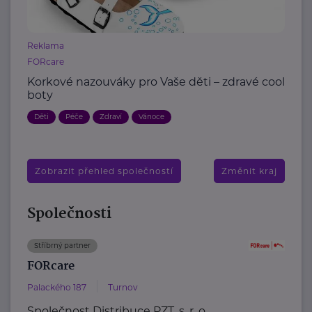
Reklama
FORcare
Korkové nazouváky pro Vaše děti – zdravé cool
boty
Děti
Péče
Zdraví
Vánoce
Zobrazit přehled společností
Změnit kraj
Společnosti
Stříbrný partner
FORcare
Palackého 187
Turnov
Společnost Distribuce PZT, s. r. o.