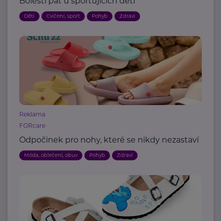
Bolesti pat u sportujících dětí
Děti
Cvičení, sport
Pohyb
Zdraví
Reklama
FORcare
Odpočinek pro nohy, které se nikdy nezastaví
Móda, oblečení, obuv
Pohyb
Zdraví