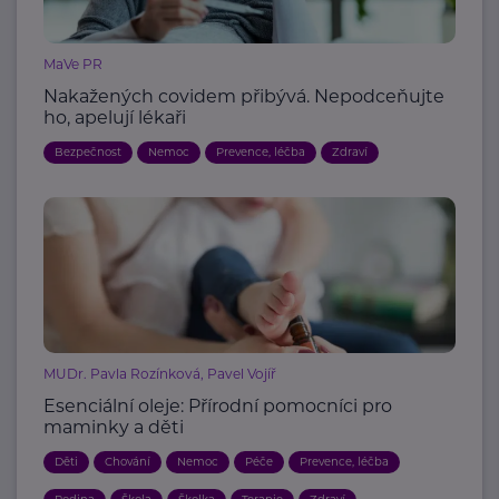
MaVe PR
Nakažených covidem přibývá. Nepodceňujte
ho, apelují lékaři
Bezpečnost
Nemoc
Prevence, léčba
Zdraví
MUDr. Pavla Rozínková, Pavel Vojíř
Esenciální oleje: Přírodní pomocníci pro
maminky a děti
Děti
Chování
Nemoc
Péče
Prevence, léčba