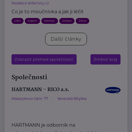
Redakce eMaminy.cz
Co je to moučnivka a jak ji léčit
Děti
Kojení
Nemoc
Zdraví
Žena
Další články
Zobrazit přehled společností
Změnit kraj
Společnosti
HARTMANN – RICO a.s.
Masarykovo nám. 77
Veverská Bítýška
HARTMANN je odborník na