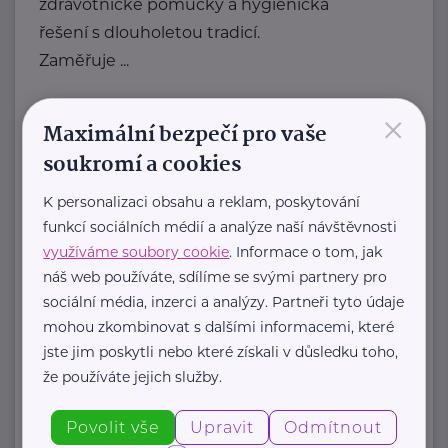
zdravotnické pomůcky a hygienická
řešení s dlouholetou tradicí.
Zaměřuje ...
https://hartmanndirect.com/cs-cz
×
Maximální bezpečí pro vaše
+420 800 100 150
info@hartmanndirect.cz
soukromí a cookies
K personalizaci obsahu a reklam, poskytování
Ministerstvo zdravotnictví ČR
funkcí sociálních médií a analýze naší návštěvnosti
Palackého náměstí 375/4
Praha 2
využíváme soubory cookie
. Informace o tom, jak
náš web používáte, sdílíme se svými partnery pro
https://www.mzcr.cz/
sociální média, inzerci a analýzy. Partneři tyto údaje
+420 224 971 111
mohou zkombinovat s dalšími informacemi, které
mzcr@mzcr.cz
jste jim poskytli nebo které získali v důsledku toho,
že používáte jejich služby.
Zobrazit přehled společností
Povolit vše
Upravit
Odmítnout