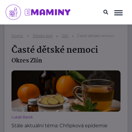
Domů
Zlínský kraj
Zlín
Časté dětské nemoci
Časté dětské nemoci
Okres Zlín
Lukáš Bareš
Stále aktuální téma: Chřipková epidemie