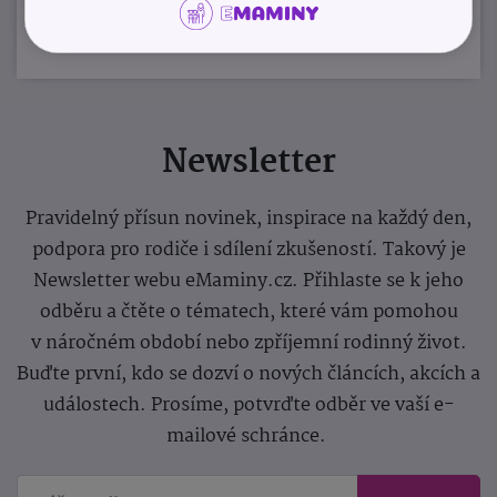
Newsletter
Pravidelný přísun novinek, inspirace na každý den,
podpora pro rodiče i sdílení zkušeností. Takový je
Newsletter webu eMaminy.cz. Přihlaste se k jeho
odběru a čtěte o tématech, které vám pomohou
v náročném období nebo zpříjemní rodinný život.
Buďte první, kdo se dozví o nových článcích, akcích a
událostech. Prosíme, potvrďte odběr ve vaší e-
mailové schránce.