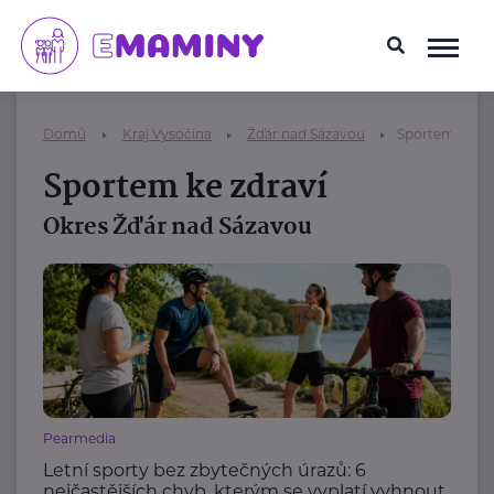
Domů
Kraj Vysočina
Žďár nad Sázavou
Sportem ke zd
Sportem ke zdraví
Okres Žďár nad Sázavou
Pearmedia
Letní sporty bez zbytečných úrazů: 6
nejčastějších chyb, kterým se vyplatí vyhnout