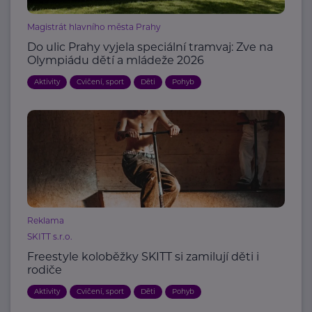
Magistrát hlavního města Prahy
Do ulic Prahy vyjela speciální tramvaj: Zve na
Olympiádu dětí a mládeže 2026
Aktivity
Cvičení, sport
Děti
Pohyb
Reklama
SKITT s.r.o.
Freestyle koloběžky SKITT si zamilují děti i
rodiče
Aktivity
Cvičení, sport
Děti
Pohyb