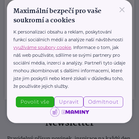
posláním je podporovat duševní
×
Maximální bezpečí pro vaše
zdraví dětí ...
soukromí a cookies
https://spolusodvahou.org/cz/
K personalizaci obsahu a reklam, poskytování
+420 725 565 273
funkcí sociálních médií a analýze naší návštěvnosti
info@spolusodvahou.cz
využíváme soubory cookie
. Informace o tom, jak
náš web používáte, sdílíme se svými partnery pro
sociální média, inzerci a analýzy. Partneři tyto údaje
Zobrazit přehled společností
mohou zkombinovat s dalšími informacemi, které
jste jim poskytli nebo které získali v důsledku toho,
že používáte jejich služby.
Povolit vše
Upravit
Odmítnout
Newsletter
Pravidelný přísun novinek, inspirace na každý den,