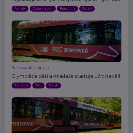
Aktivity
Cvičení, sport
Prázdniny
Zdraví
Redakce eMaminy.cz
Olympiáda dětí a mládeže startuje už v neděli
Aktuálně
Děti
Pohyb