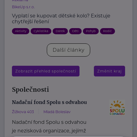
BikeUp s.r.o.
Vyplatí se kupovat dětské kolo? Existuje
chytřejší řešení
Aktivity
Cyklistika
Dárek
Děti
Pohyb
Rodič
Další články
Zobrazit přehled společností
Změnit kraj
Společnosti
Nadační fond Spolu s odvahou
Žižkova 403
Mladá Boleslav
Nadační fond Spolu s odvahou
je nezisková organizace, jejímž