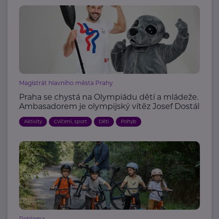
Magistrát hlavního města Prahy
Praha se chystá na Olympiádu dětí a mládeže.
Ambasadorem je olympijský vítěz Josef Dostál
Aktivity
Cvičení, sport
Děti
Pohyb
Reklama