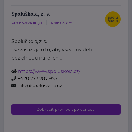
Spoluškola, z. s.
Ružinovská 1161/8
Praha 4 Krč
Spoluškola, z. s.
, se zasazuje o to, aby všechny děti,
bez ohledu na jejich ...
https://www.spoluskola.cz/
+420 777 787 955
info@spoluskola.cz
Zobrazit přehled společností