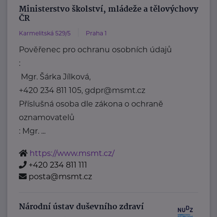
Ministerstvo školství, mládeže a tělovýchovy
ČR
Karmelitská 529/5
Praha 1
Pověřenec pro ochranu osobních údajů
:
Mgr. Šárka Jílková,
+420 234 811 105, gdpr@msmt.cz
Příslušná osoba dle zákona o ochraně
oznamovatelů
: Mgr. ...
https://www.msmt.cz/
+420 234 811 111
posta@msmt.cz
Národní ústav duševního zdraví