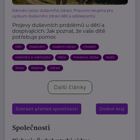
Národní ústav duševního zdraví, Pracovní skupina pro
výzkum duševního zdraví dětí a adolescentů
Projevy duševních problémů u dětí a
dospívajících: Jak poznat, že vaše dítě
potřebuje pomoc
Děti
Dospívání
Duševní zdraví
Chování
Mateřství a rodičovství
Péče
Prevence, léčba
Rodič
Škola
Rodina
Zdraví
Další články
Zobrazit přehled společností
Změnit kraj
Společnosti