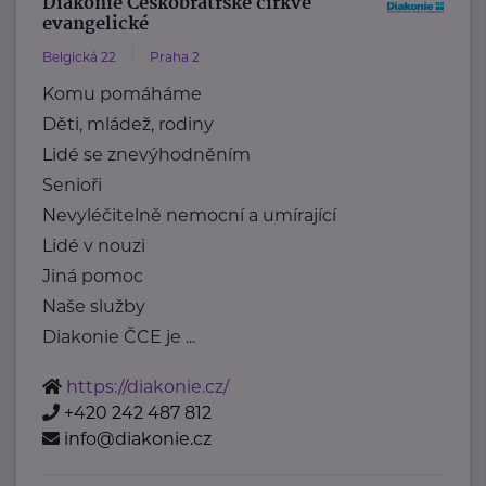
Diakonie Českobratrské církve
evangelické
Belgická 22
Praha 2
Komu pomáháme
Děti, mládež, rodiny
Lidé se znevýhodněním
Senioři
Nevyléčitelně nemocní a umírající
Lidé v nouzi
Jiná pomoc
Naše služby
Diakonie ČCE je ...
https://diakonie.cz/
+420 242 487 812
info@diakonie.cz