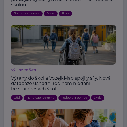
školou
Podpora a pomoc
Rodič
Škola
Výtahy do škol
Výtahy do škol a VozejkMap spojily síly. Nová
databáze usnadní rodinám hledání
bezbariérových škol
Děti
Handicap, porucha
Podpora a pomoc
Škola