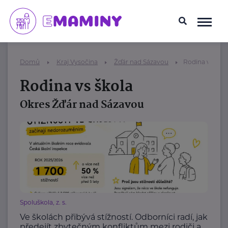
Domů
Kraj Vysočina
Žďár nad Sázavou
Rodina vs škol
Rodina vs škola
Okres Žďár nad Sázavou
Spoluškola, z. s.
Ve školách přibývá stížností. Odborníci radí, jak
předejít zbytečným konfliktům mezi rodiči a