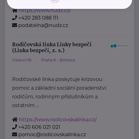
https://www.nudz.cz/
+420 283 088 111
podatelna@nudz.cz
Rodičovská linka Linky bezpečí
(Linka bezpečí, z. s.)
Ústavní 95
Praha 8 – Bohnice
Rodičovské linka poskytuje krizovou
pomoc a základní sociální poradenství
rodičům, rodinným příslušníkům a
ostatním ...
https://www.rodicovskalinka.cz/
+420 606 021 021
pomoc@rodicovskalinka.cz