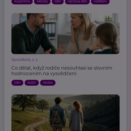
Angličtina
Aktivity
Děti
Výchova dětí
Vzdělání
Spoluškola, z. s.
Co dělat, když rodiče nesouhlasí se slovním
hodnocením na vysvědčení
Děti
Rodič
Školka