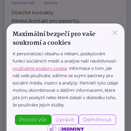
Topolová 748
Klecany
Důležité kontakty
Klinika (kontakt pro pacienty,
×
objednávání)
Maximální bezpečí pro vaše
Telefon
soukromí a cookies
+420 283 088 244
E-mail
K personalizaci obsahu a reklam, poskytování
funkcí sociálních médií a analýze naší návštěvnosti
ambulance@nudz.cz
využíváme soubory cookie
. Informace o tom, jak
Zdravotní dokumentace
náš web používáte, sdílíme se svými partnery pro
Telefon
sociální média, inzerci a analýzy. Partneři tyto údaje
+420 283 088 111
mohou zkombinovat s dalšími informacemi, které
E-mail
jste jim poskytli nebo které získali v důsledku toho,
datová schránka: uehpcbb
že používáte jejich služby.
Recepce
Telefon
Povolit vše
Upravit
Odmítnout
+420 ...