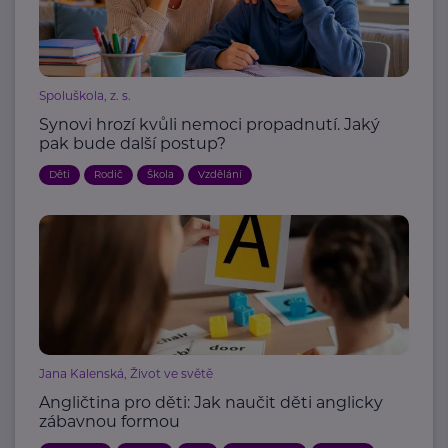
Spoluškola, z. s.
Synovi hrozí kvůli nemoci propadnutí. Jaký
pak bude další postup?
Děti
Rodič
Škola
Vzdělání
Jana Kalenská, Život ve světě
Angličtina pro děti: Jak naučit děti anglicky
zábavnou formou