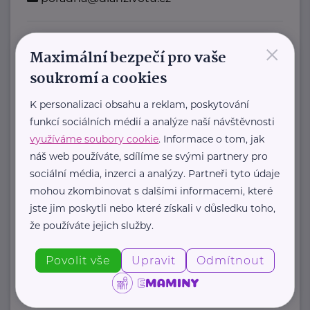
×
Bronzový partner
Maximální bezpečí pro vaše
Rodinná síť
soukromí a cookies
Klimentská 1246/1
Praha 1
K personalizaci obsahu a reklam, poskytování
funkcí sociálních médií a analýze naší návštěvnosti
Průvodce světem náhradní rodinné
využíváme soubory cookie
. Informace o tom, jak
péče v ČR
náš web používáte, sdílíme se svými partnery pro
Portál Rodinná síť je přední
sociální média, inzerci a analýzy. Partneři tyto údaje
informační platforma zaměřená ...
mohou zkombinovat s dalšími informacemi, které
jste jim poskytli nebo které získali v důsledku toho,
https://rodinnasit.cz/
že používáte jejich služby.
info@rodinnasit.cz
Povolit vše
Upravit
Odmítnout
Tereza Derkačová
Krkonošská 153
Vrchlabí