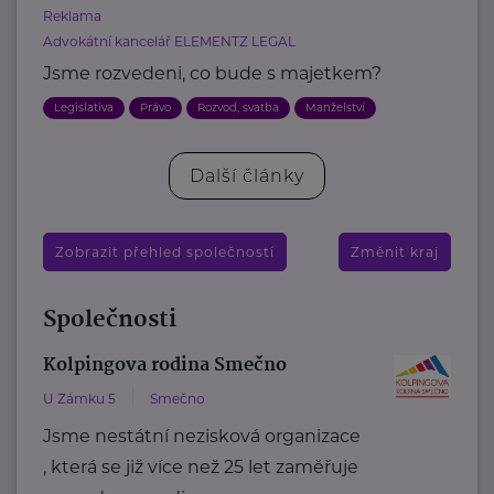
Reklama
Advokátní kancelář ELEMENTZ LEGAL
Jsme rozvedeni, co bude s majetkem?
Legislativa
Právo
Rozvod, svatba
Manželství
Další články
Zobrazit přehled společností
Změnit kraj
Společnosti
Kolpingova rodina Smečno
U Zámku 5
Smečno
Jsme nestátní nezisková organizace
, která se již více než 25 let zaměřuje