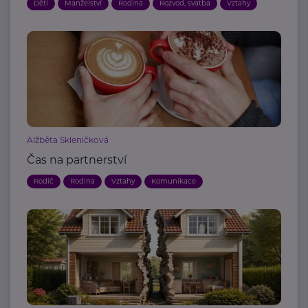
Děti
Manželství
Rodina
Rozvod, svatba
Vztahy
Alžběta Skleničková
Čas na partnerství
Rodič
Rodina
Vztahy
Komunikace