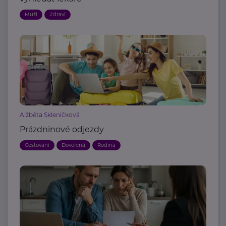
Muži
Zdraví
Alžběta Skleničková
Prázdninové odjezdy
Cestování
Dovolená
Rodina