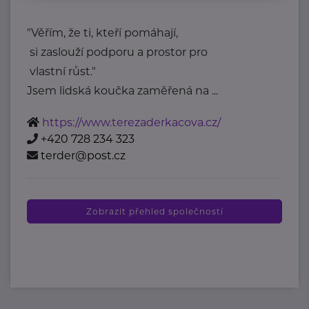
"Věřím, že ti, kteří pomáhají,
si zaslouží podporu a prostor pro
vlastní růst."
Jsem lidská koučka zaměřená na ...
https://www.terezaderkacova.cz/
+420 728 234 323
terder@post.cz
Zobrazit přehled společností