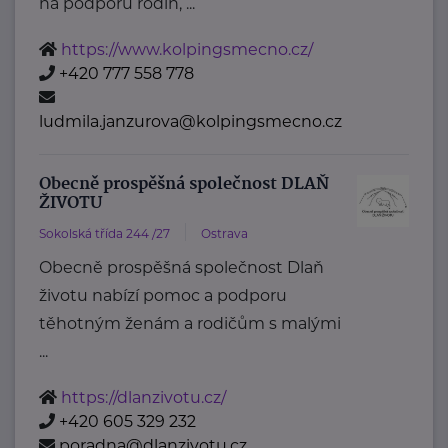
na podporu rodin, ...
https://www.kolpingsmecno.cz/
+420 777 558 778
ludmila.janzurova@kolpingsmecno.cz
Obecně prospěšná společnost DLAŇ
ŽIVOTU
Sokolská třída 244 /27
Ostrava
Obecně prospěšná společnost Dlaň
životu nabízí pomoc a podporu
těhotným ženám a rodičům s malými
...
https://dlanzivotu.cz/
+420 605 329 232
poradna@dlanzivotu.cz