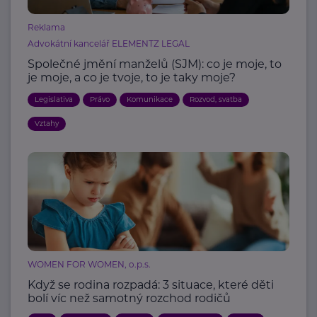
Reklama
Advokátní kancelář ELEMENTZ LEGAL
Společné jmění manželů (SJM): co je moje, to
je moje, a co je tvoje, to je taky moje?
Legislativa
Právo
Komunikace
Rozvod, svatba
Vztahy
WOMEN FOR WOMEN, o.p.s.
Když se rodina rozpadá: 3 situace, které děti
bolí víc než samotný rozchod rodičů