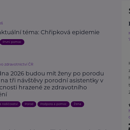
eš
 aktuální téma: Chřipková epidemie
První pomoc
vo zdravotnictví ČR
dna 2026 budou mít ženy po porodu
na tři návštěvy porodní asistentky v
nosti hrazené ze zdravotního
ění
a rodičovství
Porod
Podpora a pomoc
Žena