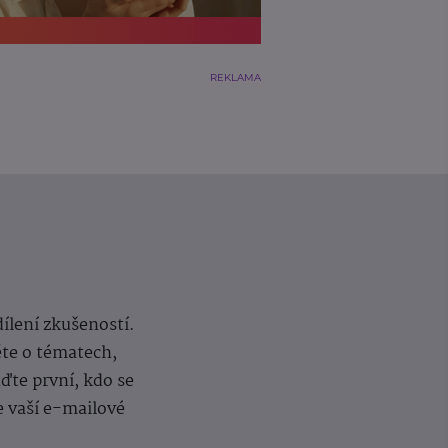
REKLAMA
dílení zkušeností.
ěte o tématech,
te první, kdo se
e vaší e-mailové