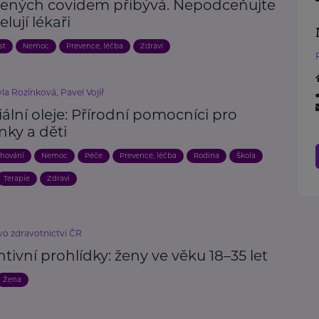
ených covidem přibývá. Nepodceňujte
elují lékaři
st
Nemoc
Prevence, léčba
Zdraví
a Rozínková, Pavel Vojíř
ální oleje: Přírodní pomocníci pro
ky a děti
hování
Nemoc
Péče
Prevence, léčba
Rodina
Škola
Terapie
Zdraví
vo zdravotnictví ČR
tivní prohlídky: ženy ve věku 18–35 let
Žena