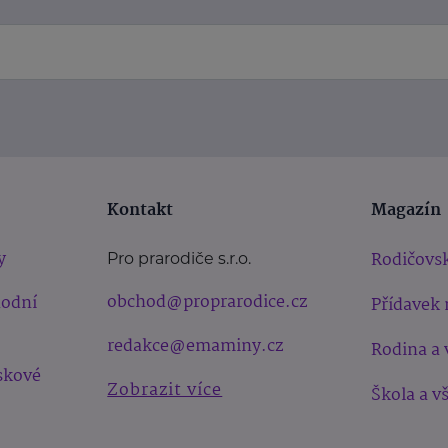
Kontakt
Magazín
y
Rodičovsk
Pro prarodiče s.r.o.
obchod@proprarodice.cz
hodní
Přídavek 
redakce@emaminy.cz
Rodina a 
skové
Zobrazit více
Škola a v