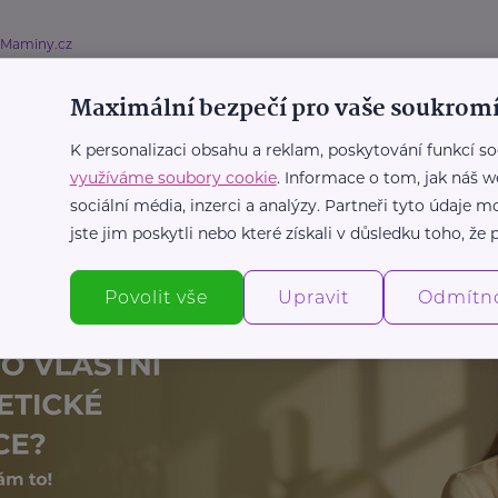
eMaminy.cz
to moučnivka a jak ji léčit
Maximální bezpečí pro vaše soukromí
ojení
Nemoc
Zdraví
Žena
K personalizaci obsahu a reklam, poskytování funkcí so
využíváme soubory cookie
. Informace o tom, jak náš w
sociální média, inzerci a analýzy. Partneři tyto údaje
Další články
jste jim poskytli nebo které získali v důsledku toho, že p
Povolit vše
Upravit
Odmítn