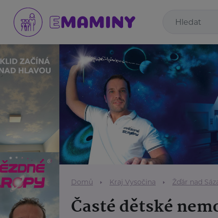
Domů
Kraj Vysočina
Žďár nad Sáz
Časté dětské nem