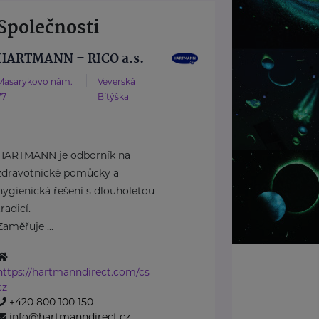
Společnosti
HARTMANN – RICO a.s.
Masarykovo nám.
Veverská
77
Bítýška
HARTMANN je odborník na
zdravotnické pomůcky a
hygienická řešení s dlouholetou
tradicí.
Zaměřuje ...
https://hartmanndirect.com/cs-
cz
+420 800 100 150
info@hartmanndirect.cz