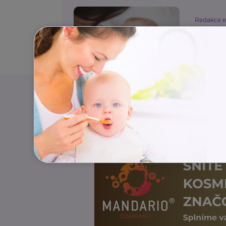
Redakce 
Co je 
Děti
K