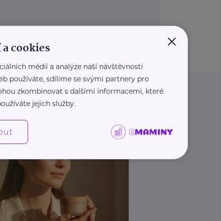
×
 a cookies
ciálních médií a analýze naší návštěvnosti
eb používáte, sdílíme se svými partnery pro
 mohou zkombinovat s dalšími informacemi, které
oužíváte jejich služby.
out