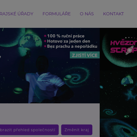
RAJSKÉ ÚŘADY
FORMULÁŘE
O NÁS
KONTAKT
brazit přehled společností
Změnit kraj