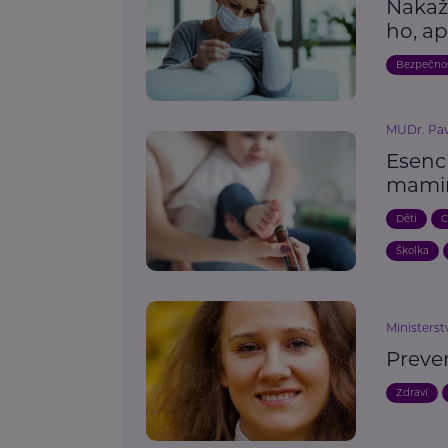
Nakaž
ho, ap
Bezpečno
MUDr. Pavl
Esenci
mamin
Děti
C
Školka
Ministerst
Preven
Zdraví