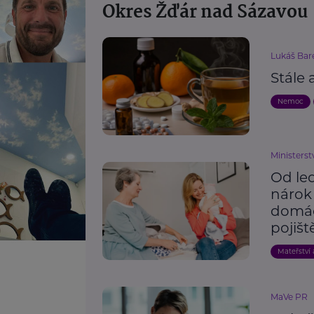
Okres Žďár nad Sázavou
Lukáš Bar
Stále
Nemoc
Ministerst
Od le
nárok 
domác
pojišt
Mateřství 
MaVe PR