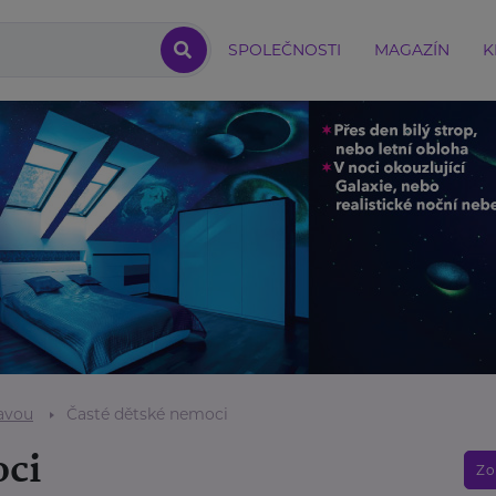
SPOLEČNOSTI
MAGAZÍN
K
avou
Časté dětské nemoci
oci
Zo