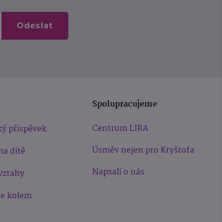
Odeslat
Spolupracujeme
Centrum LIRA
ý příspěvek
Úsměv nejen pro Kryštofa
na dítě
Napsali o nás
vztahy
še kolem