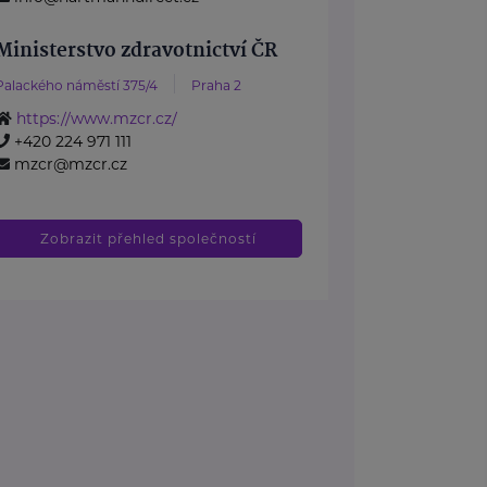
Ministerstvo zdravotnictví ČR
Palackého náměstí 375/4
Praha 2
https://www.mzcr.cz/
+420 224 971 111
mzcr@mzcr.cz
Zobrazit přehled společností