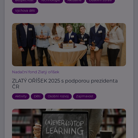
Bezpečnost
Technologie
Aktuálně
Duševní zdraví
Výchova dětí
Nadační fond Zlatý oříšek
ZLATÝ OŘÍŠEK 2025 s podporou prezidenta
ČR
Aktivity
Děti
Osobní rozvoj
Zajímavost