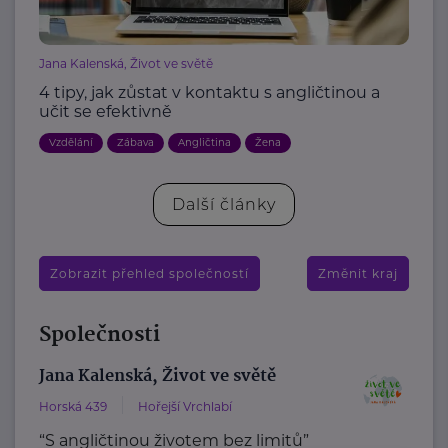
Jana Kalenská, Život ve světě
4 tipy, jak zůstat v kontaktu s angličtinou a
učit se efektivně
Vzdělání
Zábava
Angličtina
Žena
Další články
Zobrazit přehled společností
Změnit kraj
Společnosti
Jana Kalenská, Život ve světě
Horská 439
Hořejší Vrchlabí
“S angličtinou životem bez limitů”