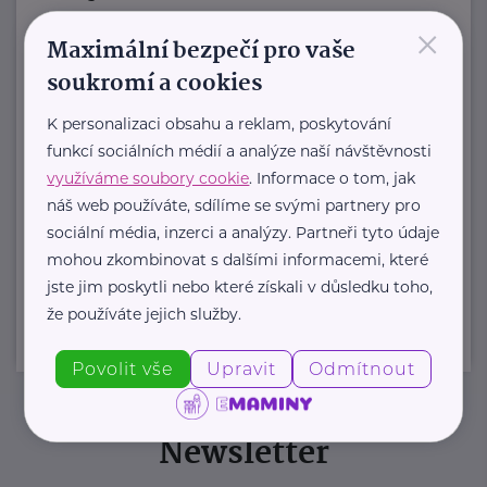
×
Jmenuji se Jana a jsem celým svým
Maximální bezpečí pro vaše
srdcem máma dvou ...
soukromí a cookies
https://www.zivotvesvete.cz/
K personalizaci obsahu a reklam, poskytování
+420 605 249 850
funkcí sociálních médií a analýze naší návštěvnosti
jana@zivotvesvete.cz
využíváme soubory cookie
. Informace o tom, jak
náš web používáte, sdílíme se svými partnery pro
sociální média, inzerci a analýzy. Partneři tyto údaje
Zobrazit přehled společností
mohou zkombinovat s dalšími informacemi, které
jste jim poskytli nebo které získali v důsledku toho,
že používáte jejich služby.
Povolit vše
Upravit
Odmítnout
Newsletter