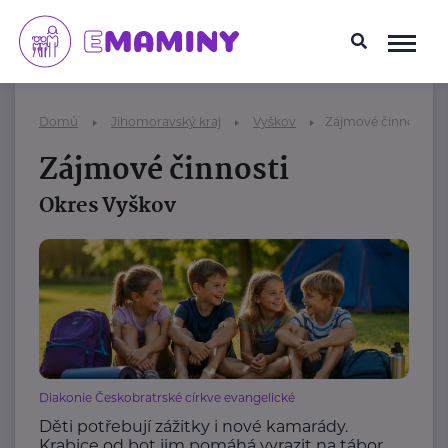
Domů
Jihomoravský kraj
Vyškov
Zájmové činnosti
Zájmové činnosti
Okres Vyškov
Diakonie Českobratrské církve evangelické
Děti potřebují zážitky i nové kamarády.
Krabice od bot jim pomáhá vyrazit na tábor