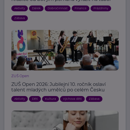
Aktivity
Dárek
Dobročinnost
Finance
Prázdniny
Zábava
ZUŠ Open
ZUŠ Open 2026: Jubilejní 10. ročník oslaví
talent mladých umělců po celém Česku
Aktivity
Děti
Kultura
Výchova dětí
Zábava