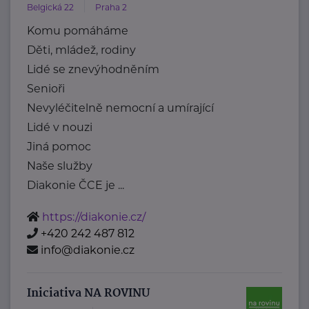
Belgická 22
Praha 2
Komu pomáháme
Děti, mládež, rodiny
Lidé se znevýhodněním
Senioři
Nevyléčitelně nemocní a umírající
Lidé v nouzi
Jiná pomoc
Naše služby
Diakonie ČCE je ...
https://diakonie.cz/
+420 242 487 812
info@diakonie.cz
Iniciativa NA ROVINU