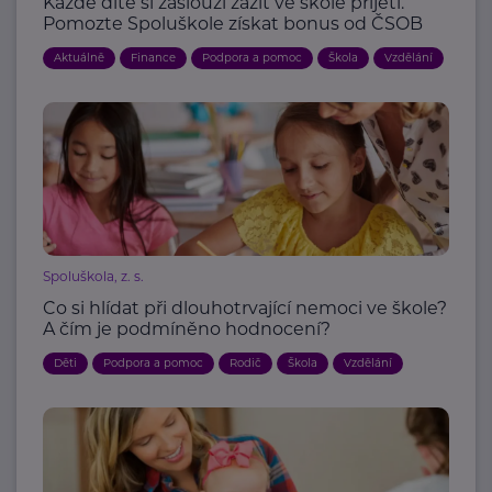
Každé dítě si zaslouží zažít ve škole přijetí.
Pomozte Spoluškole získat bonus od ČSOB
Aktuálně
Finance
Podpora a pomoc
Škola
Vzdělání
Spoluškola, z. s.
Co si hlídat při dlouhotrvající nemoci ve škole?
A čím je podmíněno hodnocení?
Děti
Podpora a pomoc
Rodič
Škola
Vzdělání