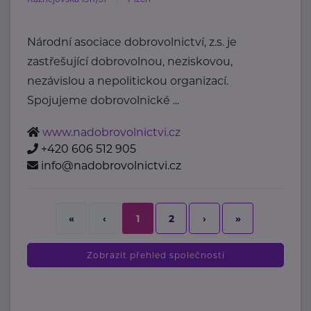
Národní asociace dobrovolnictví, z.s. je
zastřešující dobrovolnou, neziskovou,
nezávislou a nepolitickou organizací.
Spojujeme dobrovolnické ...
www.nadobrovolnictvi.cz
+420 606 512 905
info@nadobrovolnictvi.cz
2
›
»
«
‹
1
Zobrazit přehled společností