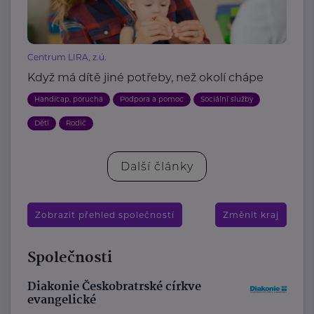
Centrum LIRA, z.ú.
Když má dítě jiné potřeby, než okolí chápe
Handicap, porucha
Podpora a pomoc
Sociální služby
Děti
Rodič
Další články
Zobrazit přehled společností
Změnit kraj
Společnosti
Diakonie Českobratrské církve
evangelické