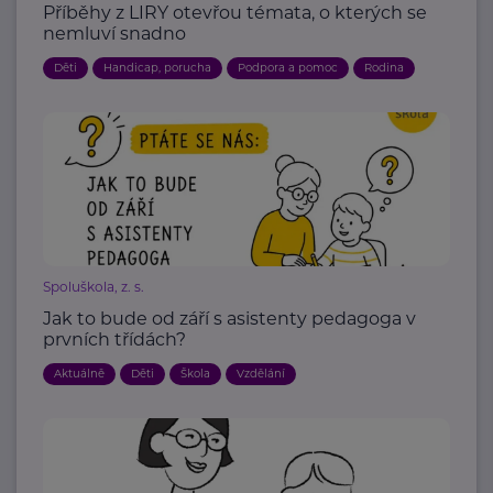
Příběhy z LIRY otevřou témata, o kterých se
nemluví snadno
Děti
Handicap, porucha
Podpora a pomoc
Rodina
Spoluškola, z. s.
Jak to bude od září s asistenty pedagoga v
prvních třídách?
Aktuálně
Děti
Škola
Vzdělání