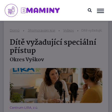
Domů
Jihomoravský kraj
Vyškov
Dítě vyžadující speci
Dítě vyžadující speciální
přístup
Okres Vyškov
Centrum LIRA, z.ú.