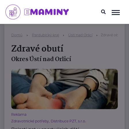
Domů
Pardubický kraj
Ústí nad Orlicí
Zdravé obutí
Zdravé obutí
Okres Ústí nad Orlicí
Reklama
Zdravotnické potřeby, Distribuce PZT, s.r.o.