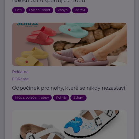
Bolesti pat u sportujících dětí
Děti
Cvičení, sport
Pohyb
Zdraví
Reklama
FORcare
Odpočinek pro nohy, které se nikdy nezastaví
Móda, oblečení, obuv
Pohyb
Zdraví