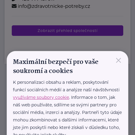
info@zdravotnicke-potreby.cz
Zobrazit přehled společností
×
Maximální bezpečí pro vaše
soukromí a cookies
K personalizaci obsahu a reklam, poskytování
Newsletter
funkcí sociálních médií a analýze naší návštěvnosti
využíváme soubory cookie
. Informace o tom, jak
Pravidelný přísun novinek, inspirace na každý den,
náš web používáte, sdílíme se svými partnery pro
podpora pro rodiče i sdílení zkušeností. Takový je
sociální média, inzerci a analýzy. Partneři tyto údaje
Newsletter webu eMaminy.cz. Přihlaste se k jeho
mohou zkombinovat s dalšími informacemi, které
odběru a čtěte o tématech, které vám pomohou
jste jim poskytli nebo které získali v důsledku toho,
že používáte jejich služby.