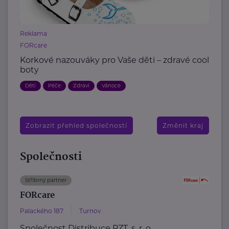
Reklama
FORcare
Korkové nazouváky pro Vaše děti – zdravé cool
boty
Děti
Péče
Zdraví
Vánoce
Zobrazit přehled společností
Změnit kraj
Společnosti
Stříbrný partner
FORcare
Palackého 187
Turnov
Společnost Distribuce PZT, s. r. o.