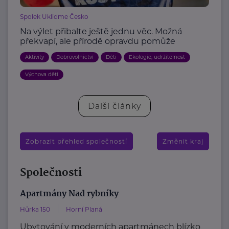
Spolek Ukliďme Česko
Na výlet přibalte ještě jednu věc. Možná
překvapí, ale přírodě opravdu pomůže
Aktivity
Dobrovolnictví
Děti
Ekologie, udržitelnost
Výchova dětí
Další články
Zobrazit přehled společností
Změnit kraj
Společnosti
Apartmány Nad rybníky
Hůrka 150
Horní Planá
Ubytování v moderních apartmánech blízko