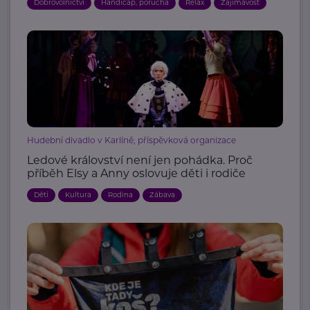
Dobrovolnictví
Handicap, porucha
Relax
Zajímavost
Hudební divadlo v Karlíně, příspěvková organizace
Ledové království není jen pohádka. Proč
příběh Elsy a Anny oslovuje děti i rodiče
Děti
Kultura
Rodina
Zábava