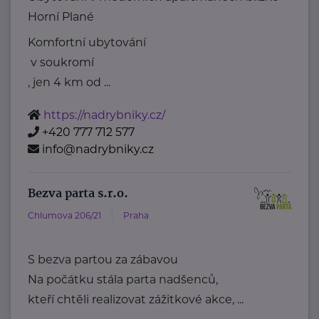
Horní Plané
Komfortní ubytování
v soukromí
, jen 4 km od ...
https://nadrybniky.cz/
+420 777 712 577
info@nadrybniky.cz
Bezva parta s.r.o.
Chlumova 206/21
Praha
S bezva partou za zábavou
Na počátku stála parta nadšenců,
kteří chtěli realizovat zážitkové akce, ...