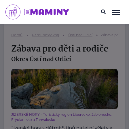
Domů
Pardubický kraj
Ústí nad Orlicí
Zábava pro děti 
Zábava pro děti a rodiče
Okres Ústí nad Orlicí
JIZERSKÉ HORY – Turistický region Liberecko, Jablonecko,
Frýdlantsko a Tanvaldsko
Jizerské hory s dětmi: 5 tipů na letní výlety a