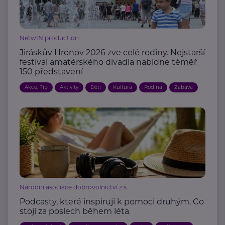
NetwIN production
Jiráskův Hronov 2026 zve celé rodiny. Nejstarší
festival amatérského divadla nabídne téměř
150 představení
Akce, Tip
Aktivity
Děti
Kultura
Rodina
Zábava
Národní asociace dobrovolnictví z.s.
Podcasty, které inspirují k pomoci druhým. Co
stojí za poslech během léta