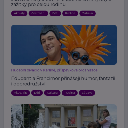
zážitky pro celou rodinu
Aktivity
Cestování
Děti
Rodina
Zábava
Hudební divadlo v Karlíně, příspěvková organizace
Edudant a Francimor přinášejí humor, fantazii
i dobrodružství
Akce, Tip
Děti
Kultura
Rodina
Zábava