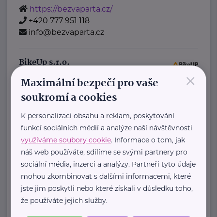
https://bezvaparta.cz/
+420 777 951 118
info@bezvaparta.cz
BikeUp s.r.o.
×
Stehlíkova 1233
Slaný 1
Maximální bezpečí pro vaše
Jsme BikeUP
soukromí a cookies
– měníme způsob, jakým děti jezdí na
K personalizaci obsahu a reklam, poskytování
kolech!
funkcí sociálních médií a analýze naší návštěvnosti
Místo neustálého nakupování nových
využíváme soubory cookie
. Informace o tom, jak
kol ...
náš web používáte, sdílíme se svými partnery pro
sociální média, inzerci a analýzy. Partneři tyto údaje
https://bikeup.rent/cs
mohou zkombinovat s dalšími informacemi, které
+420 702 133 192
jste jim poskytli nebo které získali v důsledku toho,
hello@bikeup.rent
že používáte jejich služby.