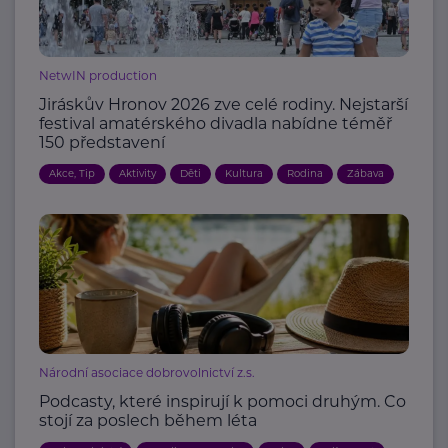
NetwIN production
Jiráskův Hronov 2026 zve celé rodiny. Nejstarší
festival amatérského divadla nabídne téměř
150 představení
Akce, Tip
Aktivity
Děti
Kultura
Rodina
Zábava
Národní asociace dobrovolnictví z.s.
Podcasty, které inspirují k pomoci druhým. Co
stojí za poslech během léta