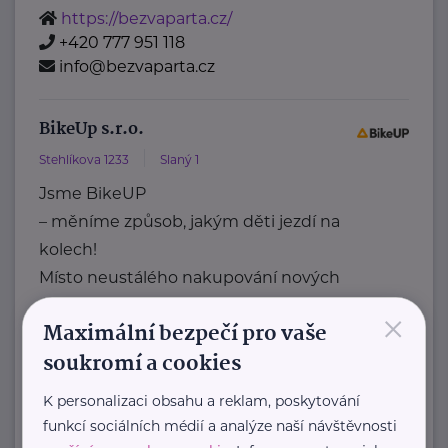
https://bezvaparta.cz/
+420 777 951 118
info@bezvaparta.cz
BikeUp s.r.o.
Stehlíkova 1233
Slaný 1
Jsme BikeUP
– měníme způsob, jakým děti jezdí na
kolech!
Místo neustálého nakupování nových
kol ...
×
Maximální bezpečí pro vaše
https://bikeup.rent/cs
soukromí a cookies
+420 702 133 192
hello@bikeup.rent
K personalizaci obsahu a reklam, poskytování
funkcí sociálních médií a analýze naší návštěvnosti