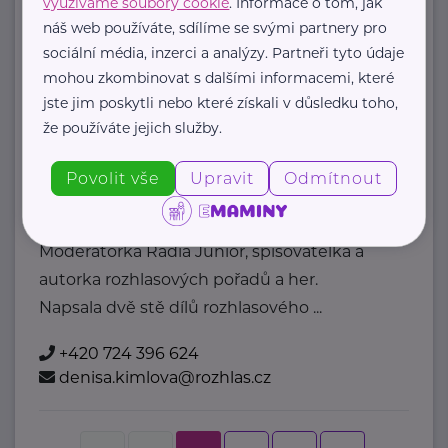
využíváme soubory cookie
. Informace o tom, jak
Boučkovo loutkové divadlo
náš web používáte, sdílíme se svými partnery pro
nám. Dukelských hrdinů 238
Jaroměř
sociální média, inzerci a analýzy. Partneři tyto údaje
bodi.cz
mohou zkombinovat s dalšími informacemi, které
+420 777 812 470
jste jim poskytli nebo které získali v důsledku toho,
bodi@bodi.cz
že používáte jejich služby.
Povolit vše
Upravit
Odmítnout
Denisa Kimlová
Krkonošská 153
Vrchlabí
Moderátorka Rádia Junior, spisovatelka a
autorka rozhlasových pořadů a her.
Napsala dvě stě dílů rozhlasového ...
+420 724 396 624
denisa.kimlova@rozhlas.cz