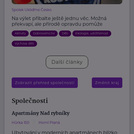
Spolek Ukliďme Česko
Na výlet přibalte ještě jednu věc. Možná
překvapí, ale přírodě opravdu pomůže
Aktivity
Dobrovolnictví
Děti
Ekologie, udržitelnost
Výchova dětí
Další články
Zobrazit přehled společností
Změnit kraj
Společnosti
Apartmány Nad rybníky
Hůrka 150
Horní Planá
Ubytování v moderních apartmánech blízko