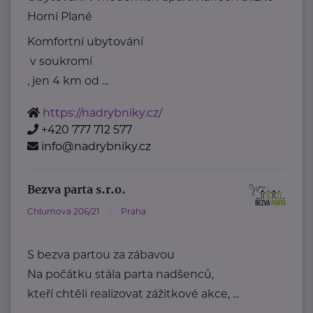
Horní Plané
Komfortní ubytování
v soukromí
, jen 4 km od ...
https://nadrybniky.cz/
+420 777 712 577
info@nadrybniky.cz
Bezva parta s.r.o.
Chlumova 206/21
Praha
S bezva partou za zábavou
Na počátku stála parta nadšenců,
kteří chtěli realizovat zážitkové akce, ...