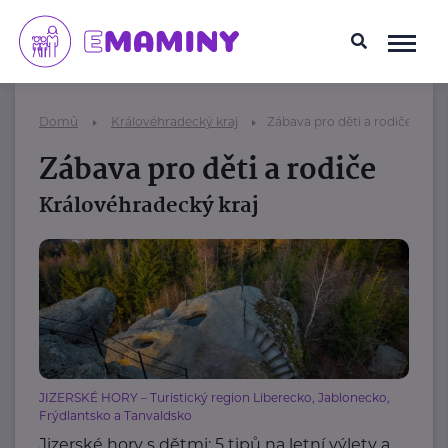
Domů
Královéhradecký kraj
Zábava pro děti a rodiče
Zábava pro děti a rodiče
Královéhradecký kraj
JIZERSKÉ HORY – Turistický region Liberecko, Jablonecko,
Frýdlantsko a Tanvaldsko
Jizerské hory s dětmi: 5 tipů na letní výlety a