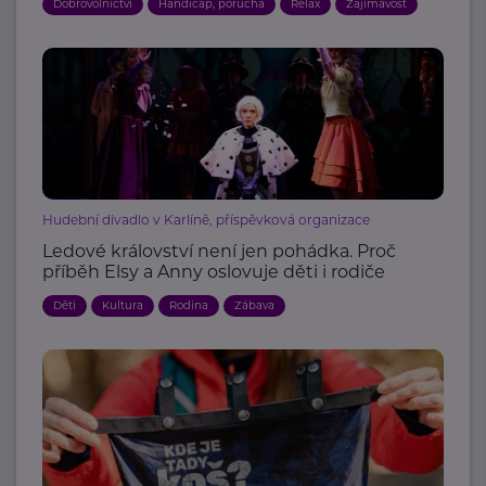
Dobrovolnictví
Handicap, porucha
Relax
Zajímavost
Hudební divadlo v Karlíně, příspěvková organizace
Ledové království není jen pohádka. Proč
příběh Elsy a Anny oslovuje děti i rodiče
Děti
Kultura
Rodina
Zábava