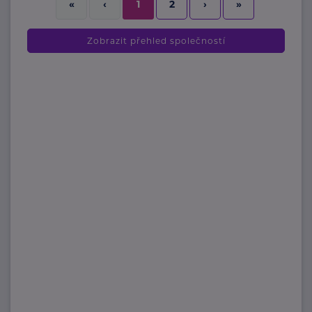
2
›
»
«
‹
1
Zobrazit přehled společností