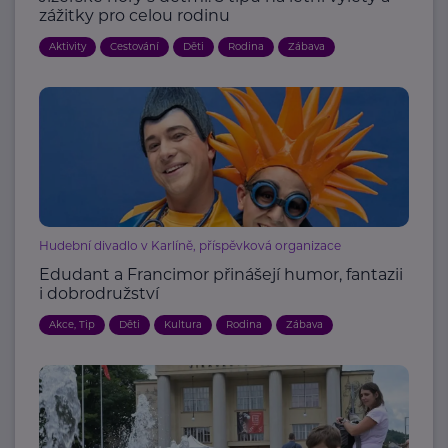
zážitky pro celou rodinu
Aktivity
Cestování
Děti
Rodina
Zábava
Hudební divadlo v Karlíně, příspěvková organizace
Edudant a Francimor přinášejí humor, fantazii
i dobrodružství
Akce, Tip
Děti
Kultura
Rodina
Zábava