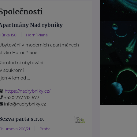
Společnosti
Apartmány Nad rybníky
Hůrka 150
Horní Planá
Ubytování v moderních apartmánech
blízko Horní Plané
Komfortní ubytování
v soukromí
, jen 4 km od ...
https://nadrybniky.cz/
+420 777 712 577
info@nadrybniky.cz
Bezva parta s.r.o.
Chlumova 206/21
Praha