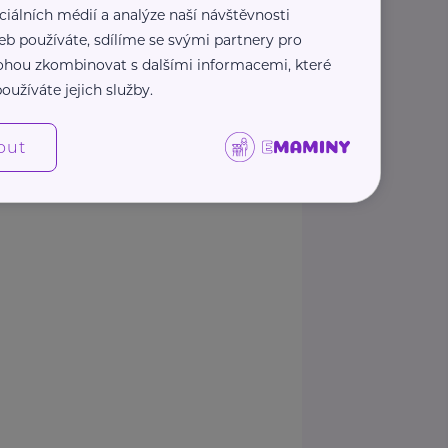
ciálních médií a analýze naší návštěvnosti
eb používáte, sdílíme se svými partnery pro
2
›
»
«
‹
1
 mohou zkombinovat s dalšími informacemi, které
oužíváte jejich služby.
Zobrazit přehled společností
out