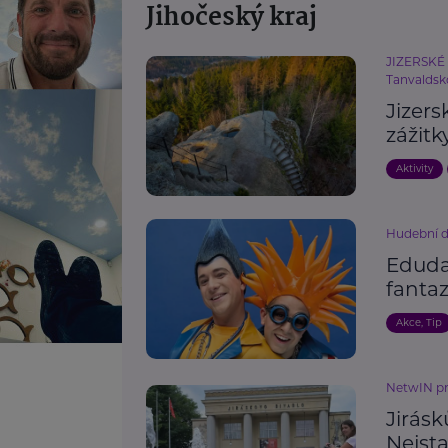
Jihočeský kraj
JIZERSKÉ 
Tanvaldsk
Jizers
zážitk
Aktivity
Hudební d
Eduda
fantaz
Akce, Tip
NetwIN p
Jirásk
Nejsta