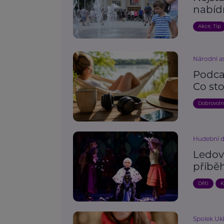
nabíd
Akce, Tip
Národní as
Podcas
Co sto
Dobrovoln
Hudební d
Ledov
příběh
Děti
K
Spolek Uk