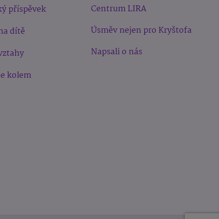
Centrum LIRA
ý příspěvek
Úsměv nejen pro Kryštofa
na dítě
Napsali o nás
vztahy
še kolem