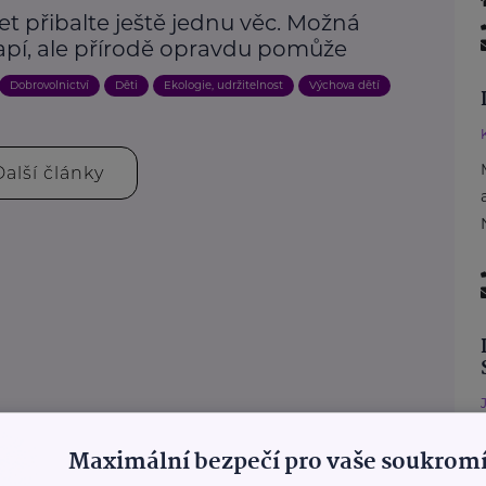
et přibalte ještě jednu věc. Možná
apí, ale přírodě opravdu pomůže
Dobrovolnictví
Děti
Ekologie, udržitelnost
Výchova dětí
Další články
Maximální bezpečí pro vaše soukromí