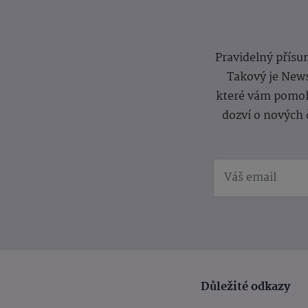
Pravidelný přísun
Takový je News
které vám pomoh
dozví o nových 
Důležité odkazy