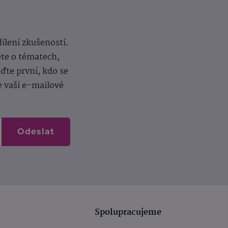
dílení zkušeností.
ěte o tématech,
te první, kdo se
e vaší e-mailové
Odeslat
Spolupracujeme