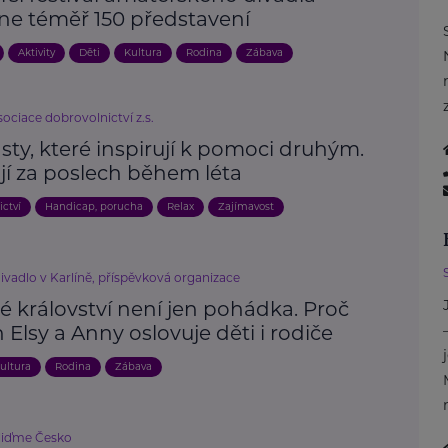
ne téměř 150 představení
Aktivity
Děti
Kultura
Rodina
Zábava
ociace dobrovolnictví z.s.
ty, které inspirují k pomoci druhým.
jí za poslech během léta
ictví
Handicap, porucha
Relax
Zajímavost
ivadlo v Karlíně, příspěvková organizace
é království není jen pohádka. Proč
 Elsy a Anny oslovuje děti i rodiče
ultura
Rodina
Zábava
liďme Česko