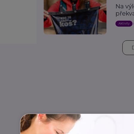
Na výl
překv
Aktivity