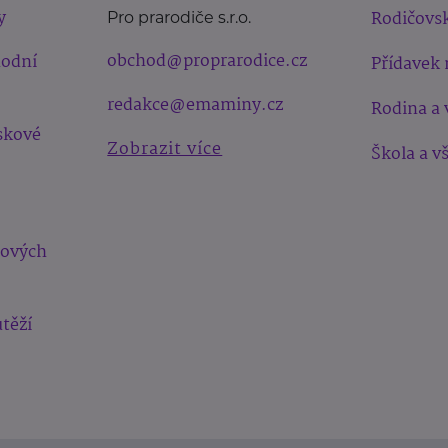
y
Rodičovsk
Pro prarodiče s.r.o.
obchod@proprarodice.cz
hodní
Přídavek 
redakce@emaminy.cz
Rodina a 
skové
Zobrazit více
Škola a v
bových
těží