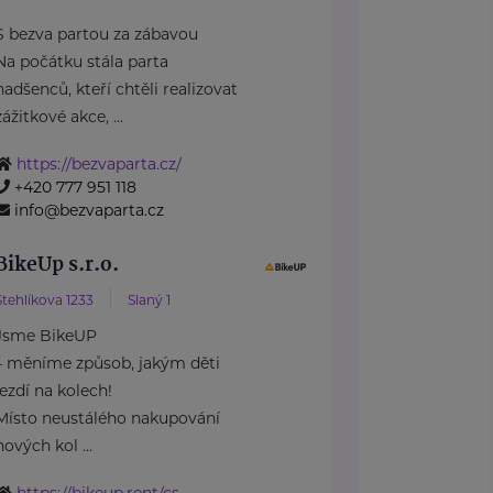
S bezva partou za zábavou
Na počátku stála parta
nadšenců, kteří chtěli realizovat
zážitkové akce, ...
https://bezvaparta.cz/
+420 777 951 118
info@bezvaparta.cz
BikeUp s.r.o.
Stehlíkova 1233
Slaný 1
Jsme BikeUP
– měníme způsob, jakým děti
jezdí na kolech!
Místo neustálého nakupování
nových kol ...
https://bikeup.rent/cs