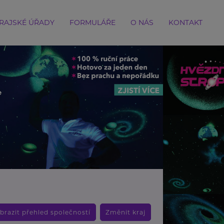
RAJSKÉ ÚŘADY
FORMULÁŘE
O NÁS
KONTAKT
brazit přehled společností
Změnit kraj