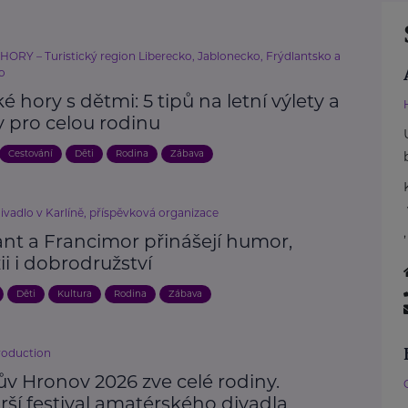
HORY – Turistický region Liberecko, Jablonecko, Frýdlantsko a
o
ké hory s dětmi: 5 tipů na letní výlety a
y pro celou rodinu
Cestování
Děti
Rodina
Zábava
ivadlo v Karlíně, příspěvková organizace
nt a Francimor přinášejí humor,
ii i dobrodružství
Děti
Kultura
Rodina
Zábava
roduction
ův Hronov 2026 zve celé rodiny.
rší festival amatérského divadla