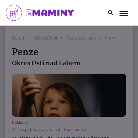
Domů
Ústecký kraj
Ústí nad Labem
Penze
Penze
Okres Ústí nad Labem
Reklama
Allianz pojišťovna, a. s. - sídlo společnosti